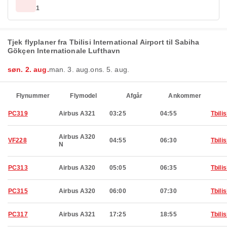
1
Tjek flyplaner fra Tbilisi International Airport til Sabiha
Gökçen Internationale Lufthavn
søn. 2. aug.
man. 3. aug.
ons. 5. aug.
Flynummer
Flymodel
Afgår
Ankommer
PC319
Airbus A321
03:25
04:55
Tbilis
Airbus A320
VF228
04:55
06:30
Tbilis
N
PC313
Airbus A320
05:05
06:35
Tbilis
PC315
Airbus A320
06:00
07:30
Tbilis
PC317
Airbus A321
17:25
18:55
Tbilis