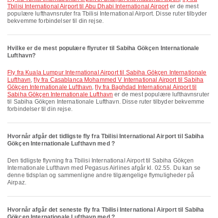
Tbilisi International Airport til Abu Dhabi International Airport
er de mest
populære lufthavnsruter fra Tbilisi International Airport. Disse ruter tilbyder
bekvemme forbindelser til din rejse.
Hvilke er de mest populære flyruter til Sabiha Gökçen Internationale
Lufthavn?
fly fra Kuala Lumpur International Airport til Sabiha Gökçen Internationale
Lufthavn
,
fly fra Casablanca Mohammed V International Airport til Sabiha
Gökçen Internationale Lufthavn
,
fly fra Baghdad International Airport til
Sabiha Gökçen Internationale Lufthavn
er de mest populære lufthavnsruter
til Sabiha Gökçen Internationale Lufthavn. Disse ruter tilbyder bekvemme
forbindelser til din rejse.
Hvornår afgår det tidligste fly fra Tbilisi International Airport til Sabiha
Gökçen Internationale Lufthavn med ?
Den tidligste flyvning fra Tbilisi International Airport til Sabiha Gökçen
Internationale Lufthavn med Pegasus Airlines afgår kl. 02.55. Du kan se
denne tidsplan og sammenligne andre tilgængelige flymuligheder på
Airpaz.
Hvornår afgår det seneste fly fra Tbilisi International Airport til Sabiha
Gökçen Internationale Lufthavn med ?