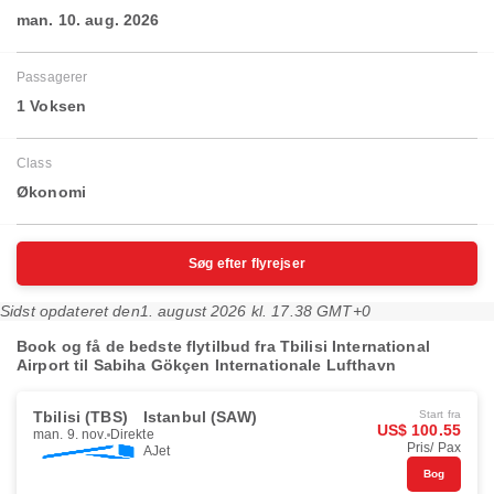
man. 10. aug. 2026
Passagerer
1 Voksen
Class
Økonomi
Søg efter flyrejser
Sidst opdateret den
1. august 2026 kl. 17.38 GMT+0
Book og få de bedste flytilbud fra Tbilisi International
Airport til Sabiha Gökçen Internationale Lufthavn
Tbilisi (TBS)
Istanbul (SAW)
Start fra
US$ 100.55
man. 9. nov.
Direkte
Pris/ Pax
AJet
Bog