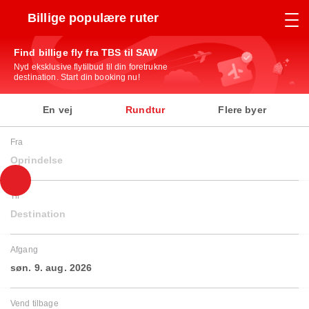
Billige populære ruter
Find billige fly fra TBS til SAW
Nyd eksklusive flytilbud til din foretrukne
destination. Start din booking nu!
En vej
Rundtur
Flere byer
Fra
Oprindelse
Til
Destination
Afgang
søn. 9. aug. 2026
Vend tilbage