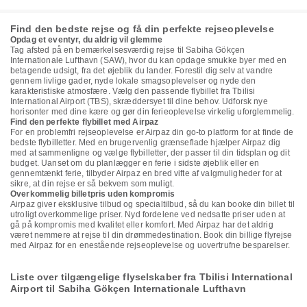
Find den bedste rejse og få din perfekte rejseoplevelse
Opdag et eventyr, du aldrig vil glemme
Tag afsted på en bemærkelsesværdig rejse til Sabiha Gökçen
Internationale Lufthavn (SAW), hvor du kan opdage smukke byer med en
betagende udsigt, fra det øjeblik du lander. Forestil dig selv at vandre
gennem livlige gader, nyde lokale smagsoplevelser og nyde den
karakteristiske atmosfære. Vælg den passende flybillet fra Tbilisi
International Airport (TBS), skræddersyet til dine behov. Udforsk nye
horisonter med dine kære og gør din ferieoplevelse virkelig uforglemmelig.
Find den perfekte flybillet med Airpaz
For en problemfri rejseoplevelse er Airpaz din go-to platform for at finde de
bedste flybilletter. Med en brugervenlig grænseflade hjælper Airpaz dig
med at sammenligne og vælge flybilletter, der passer til din tidsplan og dit
budget. Uanset om du planlægger en ferie i sidste øjeblik eller en
gennemtænkt ferie, tilbyder Airpaz en bred vifte af valgmuligheder for at
sikre, at din rejse er så bekvem som muligt.
Overkommelig billetpris uden kompromis
Airpaz giver eksklusive tilbud og specialtilbud, så du kan booke din billet til
utroligt overkommelige priser. Nyd fordelene ved nedsatte priser uden at
gå på kompromis med kvalitet eller komfort. Med Airpaz har det aldrig
været nemmere at rejse til din drømmedestination. Book din billige flyrejse
med Airpaz for en enestående rejseoplevelse og uovertrufne besparelser.
Liste over tilgængelige flyselskaber fra Tbilisi International
Airport til Sabiha Gökçen Internationale Lufthavn