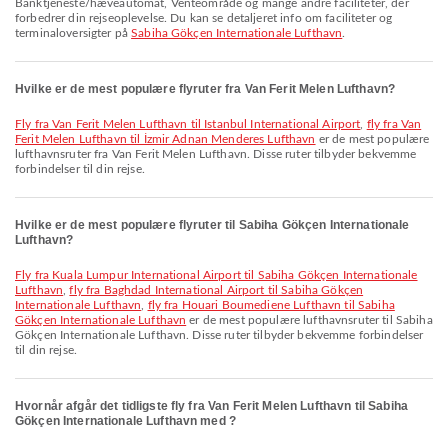
Banktjeneste/hæveautomat, Venteområde og mange andre faciliteter, der
forbedrer din rejseoplevelse. Du kan se detaljeret info om faciliteter og
terminaloversigter på
Sabiha Gökçen Internationale Lufthavn
.
Hvilke er de mest populære flyruter fra Van Ferit Melen Lufthavn?
fly fra Van Ferit Melen Lufthavn til Istanbul International Airport
,
fly fra Van
Ferit Melen Lufthavn til İzmir Adnan Menderes Lufthavn
er de mest populære
lufthavnsruter fra Van Ferit Melen Lufthavn. Disse ruter tilbyder bekvemme
forbindelser til din rejse.
Hvilke er de mest populære flyruter til Sabiha Gökçen Internationale
Lufthavn?
fly fra Kuala Lumpur International Airport til Sabiha Gökçen Internationale
Lufthavn
,
fly fra Baghdad International Airport til Sabiha Gökçen
Internationale Lufthavn
,
fly fra Houari Boumediene Lufthavn til Sabiha
Gökçen Internationale Lufthavn
er de mest populære lufthavnsruter til Sabiha
Gökçen Internationale Lufthavn. Disse ruter tilbyder bekvemme forbindelser
til din rejse.
Hvornår afgår det tidligste fly fra Van Ferit Melen Lufthavn til Sabiha
Gökçen Internationale Lufthavn med ?