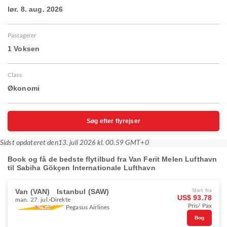
lør. 8. aug. 2026
Passagerer
1 Voksen
Class
Økonomi
Søg efter flyrejser
Sidst opdateret den
13. juli 2026 kl. 00.59 GMT+0
Book og få de bedste flytilbud fra Van Ferit Melen Lufthavn
til Sabiha Gökçen Internationale Lufthavn
Van (VAN)
Istanbul (SAW)
Start fra
US$ 93.78
man. 27. jul.
Direkte
Pris/ Pax
Pegasus Airlines
Bog