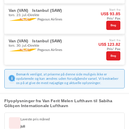
Van (VAN)
Istanbul (SAW)
Start fra
US$ 93.85
tors. 23. jul.
Direkte
Pris/ Pax
Pegasus Airlines
Bog
Van (VAN)
Istanbul (SAW)
Start fra
US$ 123.82
tors. 30. jul.
Direkte
Pris/ Pax
Pegasus Airlines
Bog
Bemærk venligst, at priserne på denne side muligvis ikke er
opdaterede og kan ændres uden forudgående varsel. Vi bestræber
os på at give de mest nøjagtige og aktuelle oplysninger.
Flyoplysninger fra Van Ferit Melen Lufthavn til Sabiha
Gökçen Internationale Lufthavn
Laveste pris måned
juli