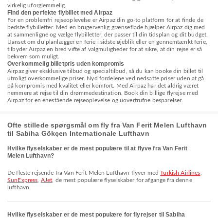
virkelig uforglemmelig.
Find den perfekte flybillet med Airpaz
For en problemfri rejseoplevelse er Airpaz din go-to platform for at finde de
bedste flybilletter. Med en brugervenlig grænseflade hjælper Airpaz dig med
at sammenligne og vælge flybilletter, der passer til din tidsplan og dit budget.
Uanset om du planlægger en ferie i sidste øjeblik eller en gennemtænkt ferie,
tilbyder Airpaz en bred vifte af valgmuligheder for at sikre, at din rejse er så
bekvem som muligt.
Overkommelig billetpris uden kompromis
Airpaz giver eksklusive tilbud og specialtilbud, så du kan booke din billet til
utroligt overkommelige priser. Nyd fordelene ved nedsatte priser uden at gå
på kompromis med kvalitet eller komfort. Med Airpaz har det aldrig været
nemmere at rejse til din drømmedestination. Book din billige flyrejse med
Airpaz for en enestående rejseoplevelse og uovertrufne besparelser.
Ofte stillede spørgsmål om fly fra Van Ferit Melen Lufthavn
til Sabiha Gökçen Internationale Lufthavn
Hvilke flyselskaber er de mest populære til at flyve fra Van Ferit
Melen Lufthavn?
De fleste rejsende fra Van Ferit Melen Lufthavn flyver med
Turkish Airlines
,
SunExpress
,
AJet
, de mest populære flyselskaber for afgange fra denne
lufthavn.
Hvilke flyselskaber er de mest populære for flyrejser til Sabiha