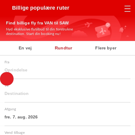
Billige populære ruter
Find billige fly fra VAN til SAW
Nyd eksklusive flytilbud til din foretrukne
destination. Start din booking nu!
En vej
Rundtur
Flere byer
Fra
Oprindelse
Til
Destination
Afgang
fre. 7. aug. 2026
Vend tilbage