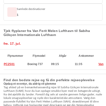
Samlede destinationer
1
Tjek flyplaner fra Van Ferit Melen Lufthavn til Sabiha
Gökçen Internationale Lufthavn
fre. 17. jul.
Flynummer
Flymodel
Afgår
Ankommer
PC2501
Boeing 737
09:15
11:35
Van
Find den bedste rejse og få din perfekte rejseoplevelse
Opdag et eventyr, du aldrig vil glemme
Tag afsted på en bemærkelsesværdig rejse til Sabiha Gökçen Internationale
Lufthavn (SAW), hvor du kan opdage smukke byer med en betagende udsigt,
fra det øjeblik du lander. Forestil dig selv at vandre gennem livlige gader, nyde
lokale smagsoplevelser og nyde den karakteristiske atmosfære. Vælg den
passende flybillet fra Van Ferit Melen Lufthavn (VAN), skræddersyet til dine
behov. Udforsk nye horisonter med dine kære og gør din ferieoplevelse