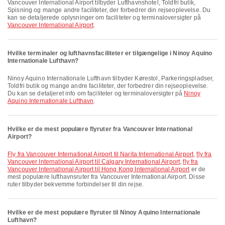
Vancouver International Airport tilbyder Lufthavnshotel, Toldfri butik,
Spisning og mange andre faciliteter, der forbedrer din rejseoplevelse. Du
kan se detaljerede oplysninger om faciliteter og terminaloversigter på
Vancouver International Airport
.
Hvilke terminaler og lufthavnsfaciliteter er tilgængelige i Ninoy Aquino
Internationale Lufthavn?
Ninoy Aquino Internationale Lufthavn tilbyder Kørestol, Parkeringspladser,
Toldfri butik og mange andre faciliteter, der forbedrer din rejseoplevelse.
Du kan se detaljeret info om faciliteter og terminaloversigter på
Ninoy
Aquino Internationale Lufthavn
.
Hvilke er de mest populære flyruter fra Vancouver International
Airport?
fly fra Vancouver International Airport til Narita International Airport
,
fly fra
Vancouver International Airport til Calgary International Airport
,
fly fra
Vancouver International Airport til Hong Kong International Airport
er de
mest populære lufthavnsruter fra Vancouver International Airport. Disse
ruter tilbyder bekvemme forbindelser til din rejse.
Hvilke er de mest populære flyruter til Ninoy Aquino Internationale
Lufthavn?