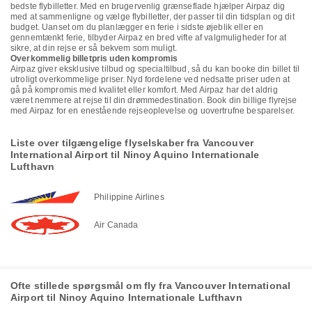
bedste flybilletter. Med en brugervenlig grænseflade hjælper Airpaz dig
med at sammenligne og vælge flybilletter, der passer til din tidsplan og dit
budget. Uanset om du planlægger en ferie i sidste øjeblik eller en
gennemtænkt ferie, tilbyder Airpaz en bred vifte af valgmuligheder for at
sikre, at din rejse er så bekvem som muligt.
Overkommelig billetpris uden kompromis
Airpaz giver eksklusive tilbud og specialtilbud, så du kan booke din billet til
utroligt overkommelige priser. Nyd fordelene ved nedsatte priser uden at
gå på kompromis med kvalitet eller komfort. Med Airpaz har det aldrig
været nemmere at rejse til din drømmedestination. Book din billige flyrejse
med Airpaz for en enestående rejseoplevelse og uovertrufne besparelser.
Liste over tilgængelige flyselskaber fra Vancouver
International Airport til Ninoy Aquino Internationale
Lufthavn
Philippine Airlines
Air Canada
Ofte stillede spørgsmål om fly fra Vancouver International
Airport til Ninoy Aquino Internationale Lufthavn