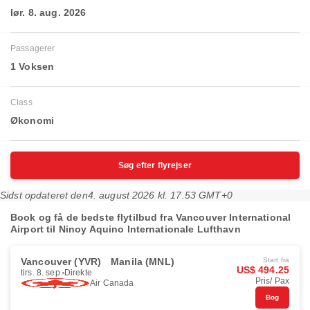
lør. 8. aug. 2026
Passagerer
1 Voksen
Class
Økonomi
Søg efter flyrejser
Sidst opdateret den
4. august 2026 kl. 17.53 GMT+0
Book og få de bedste flytilbud fra Vancouver International
Airport til Ninoy Aquino Internationale Lufthavn
Vancouver (YVR)
Manila (MNL)
Start fra
US$ 494.25
tirs. 8. sep.
Direkte
Pris/ Pax
Air Canada
Bog