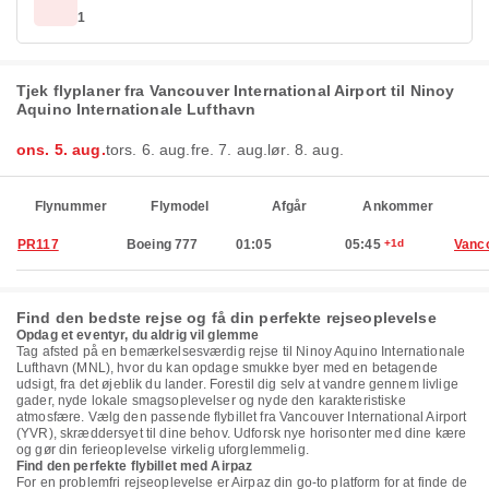
1
Tjek flyplaner fra Vancouver International Airport til Ninoy
Aquino Internationale Lufthavn
ons. 5. aug.
tors. 6. aug.
fre. 7. aug.
lør. 8. aug.
Flynummer
Flymodel
Afgår
Ankommer
PR117
Boeing 777
01:05
05:45
+1d
Vanc
Find den bedste rejse og få din perfekte rejseoplevelse
Opdag et eventyr, du aldrig vil glemme
Tag afsted på en bemærkelsesværdig rejse til Ninoy Aquino Internationale
Lufthavn (MNL), hvor du kan opdage smukke byer med en betagende
udsigt, fra det øjeblik du lander. Forestil dig selv at vandre gennem livlige
gader, nyde lokale smagsoplevelser og nyde den karakteristiske
atmosfære. Vælg den passende flybillet fra Vancouver International Airport
(YVR), skræddersyet til dine behov. Udforsk nye horisonter med dine kære
og gør din ferieoplevelse virkelig uforglemmelig.
Find den perfekte flybillet med Airpaz
For en problemfri rejseoplevelse er Airpaz din go-to platform for at finde de