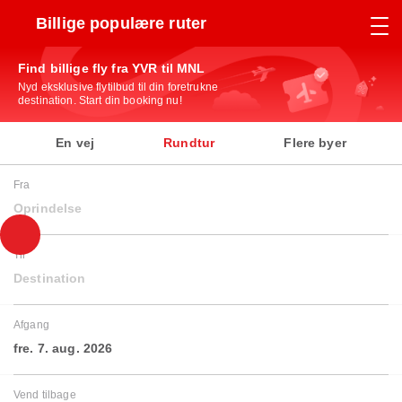
Billige populære ruter
Find billige fly fra YVR til MNL
Nyd eksklusive flytilbud til din foretrukne
destination. Start din booking nu!
En vej
Rundtur
Flere byer
Fra
Oprindelse
Til
Destination
Afgang
fre. 7. aug. 2026
Vend tilbage