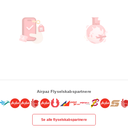
Airpaz Flyselskabspartnere
Se alle flyselskabspartnere