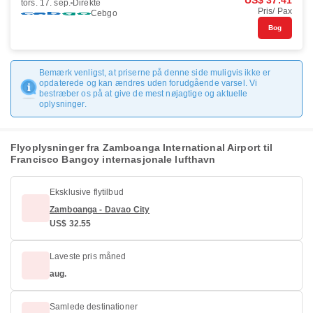
US$ 37.41
tors. 17. sep.
Direkte
Pris/ Pax
Cebgo
Bog
Bemærk venligst, at priserne på denne side muligvis ikke er
opdaterede og kan ændres uden forudgående varsel. Vi
bestræber os på at give de mest nøjagtige og aktuelle
oplysninger.
Flyoplysninger fra Zamboanga International Airport til
Francisco Bangoy internasjonale lufthavn
Eksklusive flytilbud
Zamboanga - Davao City
US$ 32.55
Laveste pris måned
aug.
Samlede destinationer