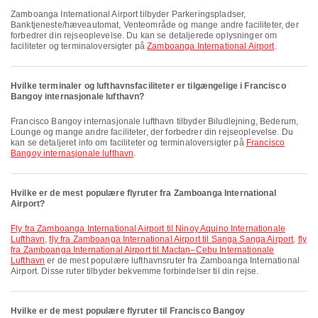
Zamboanga International Airport tilbyder Parkeringspladser,
Banktjeneste/hæveautomat, Venteområde og mange andre faciliteter, der
forbedrer din rejseoplevelse. Du kan se detaljerede oplysninger om
faciliteter og terminaloversigter på
Zamboanga International Airport
.
Hvilke terminaler og lufthavnsfaciliteter er tilgængelige i Francisco
Bangoy internasjonale lufthavn?
Francisco Bangoy internasjonale lufthavn tilbyder Biludlejning, Bederum,
Lounge og mange andre faciliteter, der forbedrer din rejseoplevelse. Du
kan se detaljeret info om faciliteter og terminaloversigter på
Francisco
Bangoy internasjonale lufthavn
.
Hvilke er de mest populære flyruter fra Zamboanga International
Airport?
fly fra Zamboanga International Airport til Ninoy Aquino Internationale
Lufthavn
,
fly fra Zamboanga International Airport til Sanga Sanga Airport
,
fly
fra Zamboanga International Airport til Mactan–Cebu Internationale
Lufthavn
er de mest populære lufthavnsruter fra Zamboanga International
Airport. Disse ruter tilbyder bekvemme forbindelser til din rejse.
Hvilke er de mest populære flyruter til Francisco Bangoy