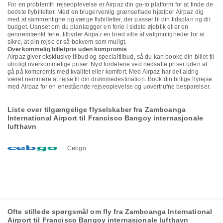
For en problemfri rejseoplevelse er Airpaz din go-to platform for at finde de
bedste flybilletter. Med en brugervenlig grænseflade hjælper Airpaz dig
med at sammenligne og vælge flybilletter, der passer til din tidsplan og dit
budget. Uanset om du planlægger en ferie i sidste øjeblik eller en
gennemtænkt ferie, tilbyder Airpaz en bred vifte af valgmuligheder for at
sikre, at din rejse er så bekvem som muligt.
Overkommelig billetpris uden kompromis
Airpaz giver eksklusive tilbud og specialtilbud, så du kan booke din billet til
utroligt overkommelige priser. Nyd fordelene ved nedsatte priser uden at
gå på kompromis med kvalitet eller komfort. Med Airpaz har det aldrig
været nemmere at rejse til din drømmedestination. Book din billige flyrejse
med Airpaz for en enestående rejseoplevelse og uovertrufne besparelser.
Liste over tilgængelige flyselskaber fra Zamboanga
International Airport til Francisco Bangoy internasjonale
lufthavn
Cebgo
Ofte stillede spørgsmål om fly fra Zamboanga International
Airport til Francisco Bangoy internasjonale lufthavn