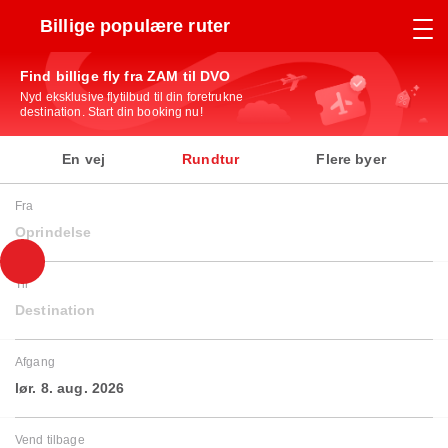
Billige populære ruter
Find billige fly fra ZAM til DVO
Nyd eksklusive flytilbud til din foretrukne
destination. Start din booking nu!
En vej
Rundtur
Flere byer
Fra
Oprindelse
Til
Destination
Afgang
lør. 8. aug. 2026
Vend tilbage