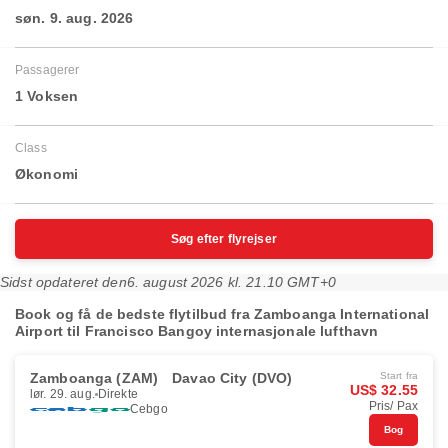
søn. 9. aug. 2026
Passagerer
1 Voksen
Class
Økonomi
Søg efter flyrejser
Sidst opdateret den
6. august 2026 kl. 21.10 GMT+0
Book og få de bedste flytilbud fra Zamboanga International
Airport til Francisco Bangoy internasjonale lufthavn
Zamboanga (ZAM)
Davao City (DVO)
Start fra
US$ 32.55
lør. 29. aug.
Direkte
Pris/ Pax
Cebgo
Bog