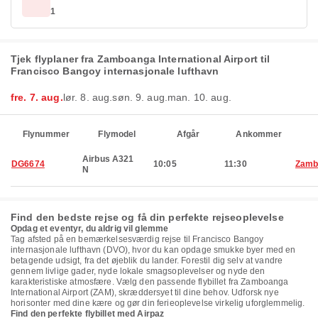
1
Tjek flyplaner fra Zamboanga International Airport til
Francisco Bangoy internasjonale lufthavn
fre. 7. aug.
lør. 8. aug.
søn. 9. aug.
man. 10. aug.
Flynummer
Flymodel
Afgår
Ankommer
Airbus A321
DG6674
10:05
11:30
Zamb
N
Find den bedste rejse og få din perfekte rejseoplevelse
Opdag et eventyr, du aldrig vil glemme
Tag afsted på en bemærkelsesværdig rejse til Francisco Bangoy
internasjonale lufthavn (DVO), hvor du kan opdage smukke byer med en
betagende udsigt, fra det øjeblik du lander. Forestil dig selv at vandre
gennem livlige gader, nyde lokale smagsoplevelser og nyde den
karakteristiske atmosfære. Vælg den passende flybillet fra Zamboanga
International Airport (ZAM), skræddersyet til dine behov. Udforsk nye
horisonter med dine kære og gør din ferieoplevelse virkelig uforglemmelig.
Find den perfekte flybillet med Airpaz