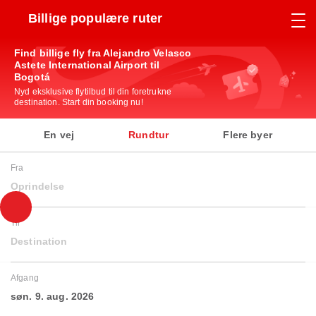
Billige populære ruter
Find billige fly fra Alejandro Velasco
Astete International Airport til
Bogotá
Nyd eksklusive flytilbud til din foretrukne
destination. Start din booking nu!
En vej
Rundtur
Flere byer
Fra
Oprindelse
Til
Destination
Afgang
søn. 9. aug. 2026