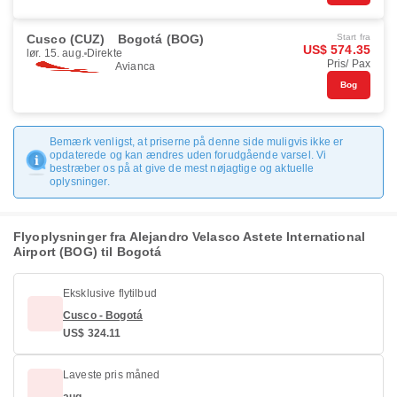
Cusco (CUZ)
Bogotá (BOG)
Start fra
US$ 574.35
lør. 15. aug.
Direkte
Pris/ Pax
Avianca
Bog
Bemærk venligst, at priserne på denne side muligvis ikke er
opdaterede og kan ændres uden forudgående varsel. Vi
bestræber os på at give de mest nøjagtige og aktuelle
oplysninger.
Flyoplysninger fra Alejandro Velasco Astete International
Airport (BOG) til Bogotá
Eksklusive flytilbud
Cusco - Bogotá
US$ 324.11
Laveste pris måned