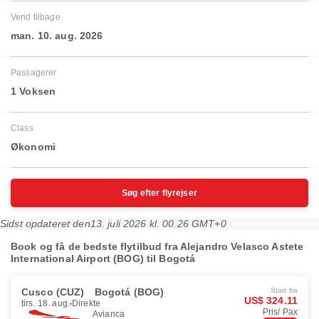
Vend tilbage
man. 10. aug. 2026
Passagerer
1 Voksen
Class
Økonomi
Søg efter flyrejser
Sidst opdateret den
13. juli 2026 kl. 00.26 GMT+0
Book og få de bedste flytilbud fra Alejandro Velasco Astete
International Airport (BOG) til Bogotá
Cusco (CUZ)
Bogotá (BOG)
Start fra
US$ 324.11
tirs. 18. aug.
Direkte
Pris/ Pax
Avianca