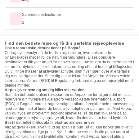
aug.
Samlede destinationer
1
Find den bedste rejse og få din perfekte rejseoplevelse
Oplev fantastiske destinationer på Bogotá
Opdag nye eventyr på de bedste rejsesteder, hvor pulserende
bylandskaber møder rolige naturlige vidundere. Disse populære
destinationer tilbyder noget for enhver smag, uanset om du er interesseret i
kulturel fordybelse, hjertebankende spænding eller et fredeligt tilflugtssted.
Du vil finde masser af aktiviteter at nyde, som hver især lover at efterlade
dig med varige minder. Sikre dig din billet nu fra Alejandro Velasco Astete
International Airport (BOG) til Bogotá, og forbered dig på en rejse fyldt med
dejlige minder.
Airpaz giver nem og smidig billetreservation
Som din betroede online rejsepartner er Airpaz her for at gøre det nemt at
reservere din flyrejse fra Alejandro Velasco Astete International Airport
(BOG) til Bogotá. Vores brugervenlige platform forenkler hele processen og
hjælper dig med at finde de bedste flymuligheder på ingen tid. Med Airpaz
kan du nyde en problemfri bookingoplevelse, så du kan fokusere på at
planlægge din rejse og opdage alt, hvad din destination har at byde på.
Bestil din billet til Bogotá til ekstraordinære priser
Airpaz giver eksklusive tilbud og specialtilbud, så du kan booke din billet til
utroligt overkommelige priser. Nyd fordelene ved nedsatte priser uden at
gå på kompromis med kvalitet eller komfort. Med Airpaz har det aldrig