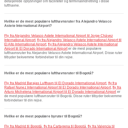
detaljerede oplysninger om faciliteter og terminalindretning i disse
lufthavne.
Hvilke er de mest populære lufthavnsruter fra Alejandro Velasco
Astete International Airport?
fly fra Alejandro Velasco Astete International Airport til Jorge Chávez
International Airport
,
fly fra Alejandro Velasco Astete International Airport til
El Alto International Airport
,
fly fra Alejandro Velasco Astete International
Airport til El Dorado International Airport
er de mest populære
lufthavnsruter fra Alejandro Velasco Astete International Airport. Disse ruter
tilbyder bekvemme forbindelser til din rejse.
Hvilke er de mest populære lufthavnsruter til Bogotá?
fly fra Madrid Barajas Lufthavn til El Dorado International Airport
,
fly fra
Rafael Nunez International Airport til El Dorado International Airport
,
fly fra
Arturo Michelena International Airport til El Dorado International Airport
er
de mest populære lufthavnsruter til Bogotá. Disse ruter tilbyder bekvemme
forbindelser til din rejse.
Hvilke er de mest populære byruter til Bogotá?
fly fra Madrid til Bogotá
,
fly fra Cartagena til Bogotá
,
fly fra Valencia til