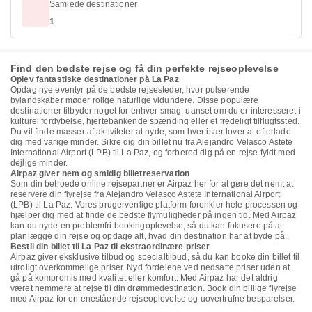
Samlede destinationer
1
Find den bedste rejse og få din perfekte rejseoplevelse
Oplev fantastiske destinationer på La Paz
Opdag nye eventyr på de bedste rejsesteder, hvor pulserende
bylandskaber møder rolige naturlige vidundere. Disse populære
destinationer tilbyder noget for enhver smag, uanset om du er interesseret i
kulturel fordybelse, hjertebankende spænding eller et fredeligt tilflugtssted.
Du vil finde masser af aktiviteter at nyde, som hver især lover at efterlade
dig med varige minder. Sikre dig din billet nu fra Alejandro Velasco Astete
International Airport (LPB) til La Paz, og forbered dig på en rejse fyldt med
dejlige minder.
Airpaz giver nem og smidig billetreservation
Som din betroede online rejsepartner er Airpaz her for at gøre det nemt at
reservere din flyrejse fra Alejandro Velasco Astete International Airport
(LPB) til La Paz. Vores brugervenlige platform forenkler hele processen og
hjælper dig med at finde de bedste flymuligheder på ingen tid. Med Airpaz
kan du nyde en problemfri bookingoplevelse, så du kan fokusere på at
planlægge din rejse og opdage alt, hvad din destination har at byde på.
Bestil din billet til La Paz til ekstraordinære priser
Airpaz giver eksklusive tilbud og specialtilbud, så du kan booke din billet til
utroligt overkommelige priser. Nyd fordelene ved nedsatte priser uden at
gå på kompromis med kvalitet eller komfort. Med Airpaz har det aldrig
været nemmere at rejse til din drømmedestination. Book din billige flyrejse
med Airpaz for en enestående rejseoplevelse og uovertrufne besparelser.