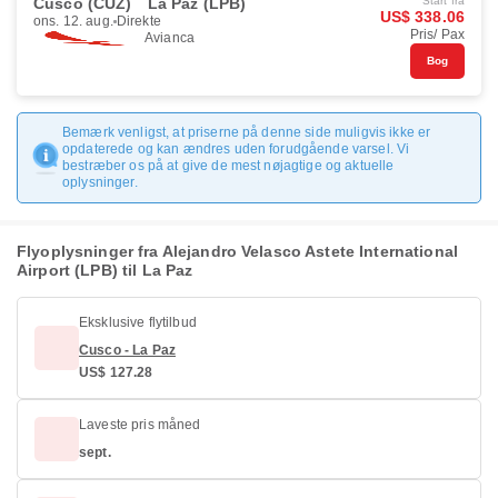
Cusco (CUZ)
La Paz (LPB)
Start fra
US$ 338.06
ons. 12. aug.
Direkte
Pris/ Pax
Avianca
Bog
Bemærk venligst, at priserne på denne side muligvis ikke er
opdaterede og kan ændres uden forudgående varsel. Vi
bestræber os på at give de mest nøjagtige og aktuelle
oplysninger.
Flyoplysninger fra Alejandro Velasco Astete International
Airport (LPB) til La Paz
Eksklusive flytilbud
Cusco - La Paz
US$ 127.28
Laveste pris måned
sept.