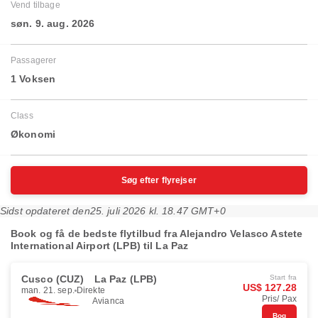
Vend tilbage
søn. 9. aug. 2026
Passagerer
1 Voksen
Class
Økonomi
Søg efter flyrejser
Sidst opdateret den
25. juli 2026 kl. 18.47 GMT+0
Book og få de bedste flytilbud fra Alejandro Velasco Astete
International Airport (LPB) til La Paz
Cusco (CUZ)
La Paz (LPB)
Start fra
US$ 127.28
man. 21. sep.
Direkte
Pris/ Pax
Avianca
Bog