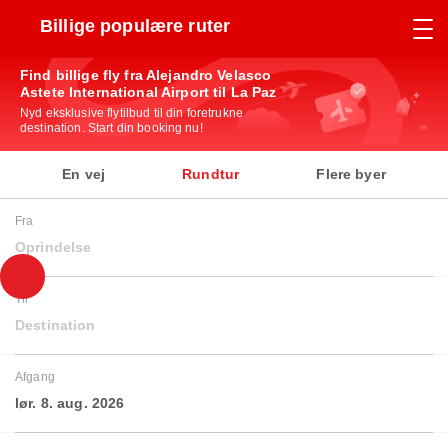
Billige populære ruter
Find billige fly fra Alejandro Velasco
Astete International Airport til La Paz
Nyd eksklusive flytilbud til din foretrukne
destination. Start din booking nu!
En vej
Rundtur
Flere byer
Fra
Oprindelse
Til
Destination
Afgang
lør. 8. aug. 2026