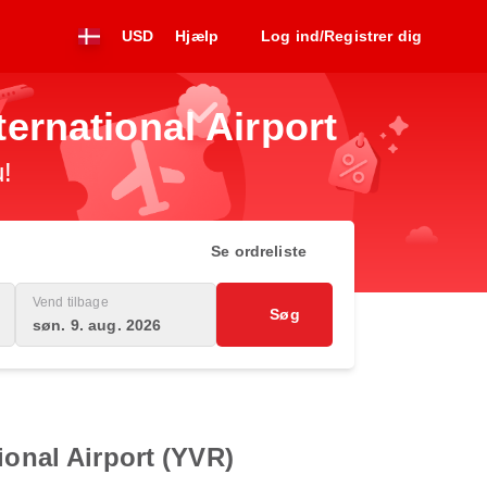
USD
Hjælp
Log ind/Registrer dig
ternational Airport
u!
Se ordreliste
Vend tilbage
Søg
søn. 9. aug. 2026
ional Airport (YVR)