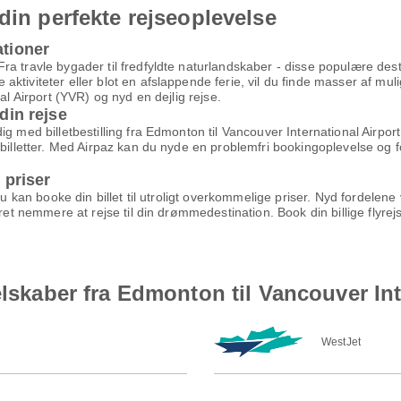
din perfekte rejseoplevelse
ationer
a travle bygader til fredfyldte naturlandskaber - disse populære des
ktiviteter eller blot en afslappende ferie, vil du finde masser af mu
al Airport (YVR) og nyd en dejlig rejse.
din rejse
g med billetbestilling fra Edmonton til Vancouver International Airpor
ybilletter. Med Airpaz kan du nyde en problemfri bookingoplevelse og 
 priser
 du kan booke din billet til utroligt overkommelige priser. Nyd fordel
æret nemmere at rejse til din drømmedestination. Book din billige flyr
elskaber fra Edmonton til Vancouver Int
WestJet