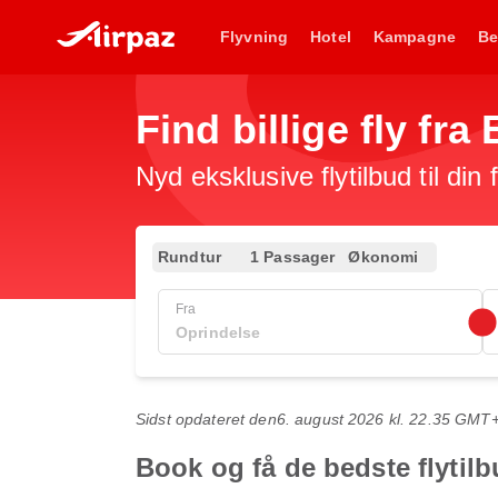
Flyvning
Hotel
Kampagne
Be
Find billige fly fr
Nyd eksklusive flytilbud til din
Rundtur
1 Passager
Økonomi
Fra
Sidst opdateret den
6. august 2026 kl. 22.35 GMT
Book og få de bedste flytilb