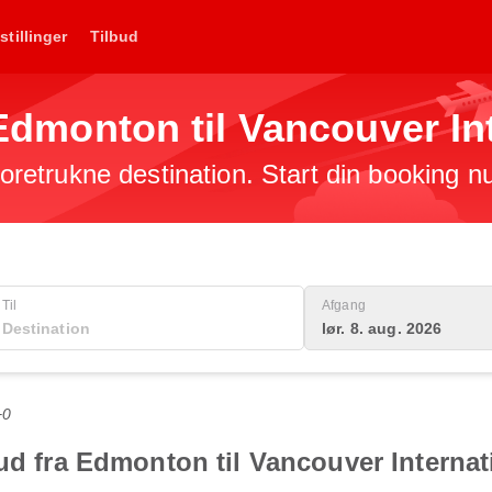
stillinger
Tilbud
a Edmonton til Vancouver In
 foretrukne destination. Start din booking n
Til
Afgang
lør. 8. aug. 2026
+0
ud fra Edmonton til Vancouver Internat