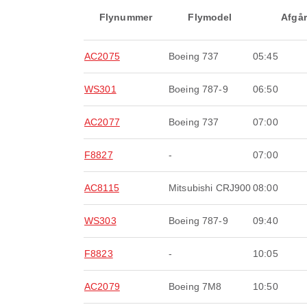
Flynummer
Flymodel
Afgår
AC2075
Boeing 737
05:45
WS301
Boeing 787-9
06:50
AC2077
Boeing 737
07:00
F8827
-
07:00
AC8115
Mitsubishi CRJ900
08:00
WS303
Boeing 787-9
09:40
F8823
-
10:05
AC2079
Boeing 7M8
10:50