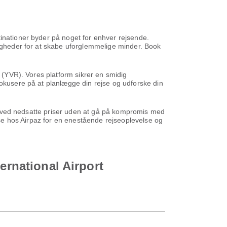
tinationer byder på noget for enhver rejsende.
ligheder for at skabe uforglemmelige minder. Book
t (YVR). Vores platform sikrer en smidig
fokusere på at planlægge din rejse og udforske din
ene ved nedsatte priser uden at gå på kompromis med
ejse hos Airpaz for en enestående rejseoplevelse og
ernational Airport