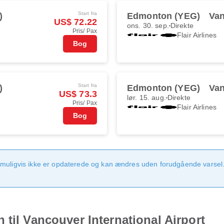
Start fra
)
Edmonton (YEG)
Van
US$ 72.22
ons. 30. sep.
Direkte
Pris/ Pax
Flair Airlines
Bog
Start fra
)
Edmonton (YEG)
Van
US$ 73.3
lør. 15. aug.
Direkte
Pris/ Pax
Flair Airlines
Bog
 muligvis ikke er opdaterede og kan ændres uden forudgående varsel.
 til Vancouver International Airport