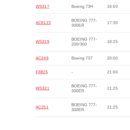
WS317
Boeing 73H
16:50
BOEING 777-
AC8123
17:30
300ER
BOEING 777-
WS319
18:25
200/300
AC249
Boeing 737
20:00
F8825
-
21:00
BOEING 777-
WS321
21:25
300ER
BOEING 777-
AC251
21:25
300ER