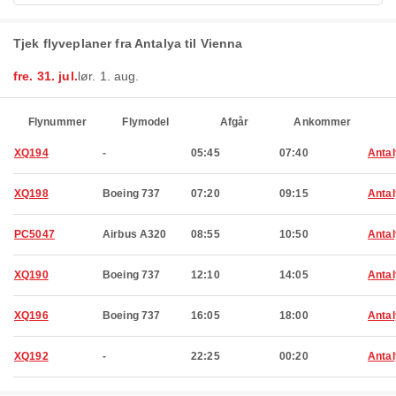
Tjek flyveplaner fra Antalya til Vienna
fre. 31. jul.
lør. 1. aug.
Flynummer
Flymodel
Afgår
Ankommer
XQ194
-
05:45
07:40
Anta
XQ198
Boeing 737
07:20
09:15
Anta
PC5047
Airbus A320
08:55
10:50
Anta
XQ190
Boeing 737
12:10
14:05
Anta
XQ196
Boeing 737
16:05
18:00
Anta
XQ192
-
22:25
00:20
Anta