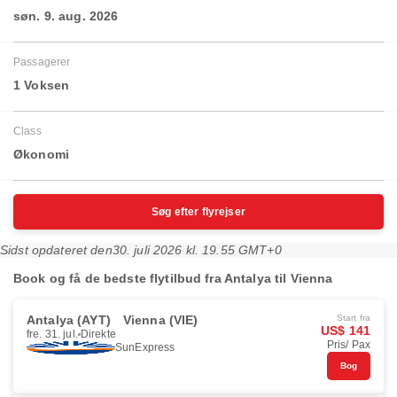
søn. 9. aug. 2026
Passagerer
1 Voksen
Class
Økonomi
Søg efter flyrejser
Sidst opdateret den
30. juli 2026 kl. 19.55 GMT+0
Book og få de bedste flytilbud fra Antalya til Vienna
Antalya (AYT)
Vienna (VIE)
Start fra
US$ 141
fre. 31. jul.
Direkte
Pris/ Pax
SunExpress
Bog