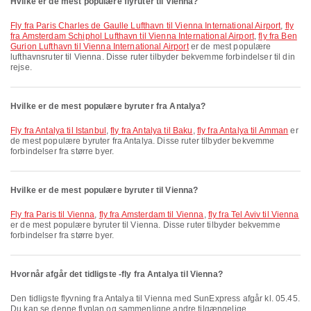
Hvilke er de mest populære flyruter til Vienna?
fly fra Paris Charles de Gaulle Lufthavn til Vienna International Airport
,
fly
fra Amsterdam Schiphol Lufthavn til Vienna International Airport
,
fly fra Ben
Gurion Lufthavn til Vienna International Airport
er de mest populære
lufthavnsruter til Vienna. Disse ruter tilbyder bekvemme forbindelser til din
rejse.
Hvilke er de mest populære byruter fra Antalya?
fly fra Antalya til Istanbul
,
fly fra Antalya til Baku
,
fly fra Antalya til Amman
er
de mest populære byruter fra Antalya. Disse ruter tilbyder bekvemme
forbindelser fra større byer.
Hvilke er de mest populære byruter til Vienna?
fly fra Paris til Vienna
,
fly fra Amsterdam til Vienna
,
fly fra Tel Aviv til Vienna
er de mest populære byruter til Vienna. Disse ruter tilbyder bekvemme
forbindelser fra større byer.
Hvornår afgår det tidligste -fly fra Antalya til Vienna?
Den tidligste flyvning fra Antalya til Vienna med SunExpress afgår kl. 05.45.
Du kan se denne flyplan og sammenligne andre tilgængelige