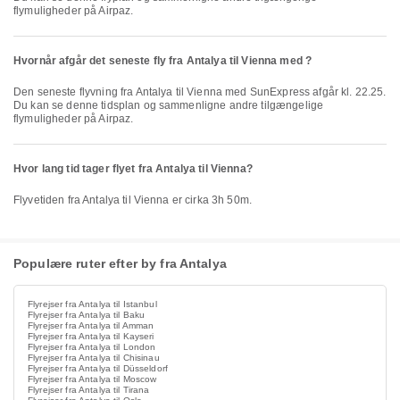
flymuligheder på Airpaz.
Hvornår afgår det seneste fly fra Antalya til Vienna med ?
Den seneste flyvning fra Antalya til Vienna med SunExpress afgår kl. 22.25.
Du kan se denne tidsplan og sammenligne andre tilgængelige
flymuligheder på Airpaz.
Hvor lang tid tager flyet fra Antalya til Vienna?
Flyvetiden fra Antalya til Vienna er cirka 3h 50m.
Populære ruter efter by fra Antalya
Flyrejser fra Antalya til Istanbul
Flyrejser fra Antalya til Baku
Flyrejser fra Antalya til Amman
Flyrejser fra Antalya til Kayseri
Flyrejser fra Antalya til London
Flyrejser fra Antalya til Chisinau
Flyrejser fra Antalya til Düsseldorf
Flyrejser fra Antalya til Moscow
Flyrejser fra Antalya til Tirana