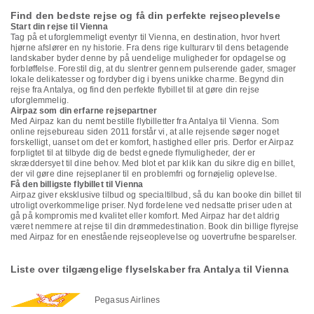
Find den bedste rejse og få din perfekte rejseoplevelse
Start din rejse til Vienna
Tag på et uforglemmeligt eventyr til Vienna, en destination, hvor hvert
hjørne afslører en ny historie. Fra dens rige kulturarv til dens betagende
landskaber byder denne by på uendelige muligheder for opdagelse og
forbløffelse. Forestil dig, at du slentrer gennem pulserende gader, smager
lokale delikatesser og fordyber dig i byens unikke charme. Begynd din
rejse fra Antalya, og find den perfekte flybillet til at gøre din rejse
uforglemmelig.
Airpaz som din erfarne rejsepartner
Med Airpaz kan du nemt bestille flybilletter fra Antalya til Vienna. Som
online rejsebureau siden 2011 forstår vi, at alle rejsende søger noget
forskelligt, uanset om det er komfort, hastighed eller pris. Derfor er Airpaz
forpligtet til at tilbyde dig de bedst egnede flymuligheder, der er
skræddersyet til dine behov. Med blot et par klik kan du sikre dig en billet,
der vil gøre dine rejseplaner til en problemfri og fornøjelig oplevelse.
Få den billigste flybillet til Vienna
Airpaz giver eksklusive tilbud og specialtilbud, så du kan booke din billet til
utroligt overkommelige priser. Nyd fordelene ved nedsatte priser uden at
gå på kompromis med kvalitet eller komfort. Med Airpaz har det aldrig
været nemmere at rejse til din drømmedestination. Book din billige flyrejse
med Airpaz for en enestående rejseoplevelse og uovertrufne besparelser.
Liste over tilgængelige flyselskaber fra Antalya til Vienna
Pegasus Airlines