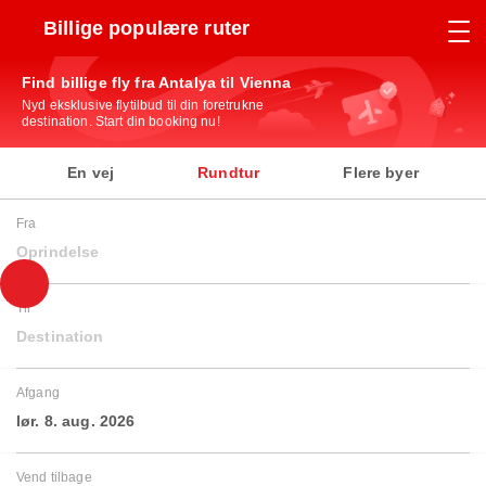
Billige populære ruter
Find billige fly fra Antalya til Vienna
Nyd eksklusive flytilbud til din foretrukne
destination. Start din booking nu!
En vej
Rundtur
Flere byer
Fra
Oprindelse
Til
Destination
Afgang
lør. 8. aug. 2026
Vend tilbage