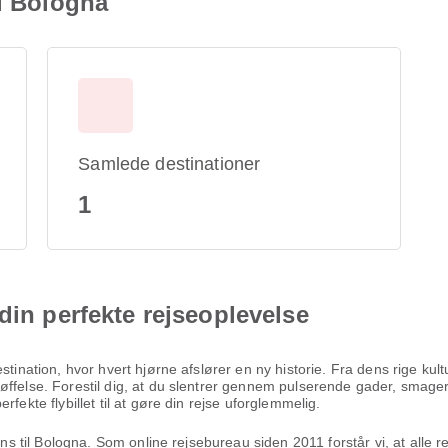
il Bologna
Samlede destinationer
1
din perfekte rejseoplevelse
estination, hvor hvert hjørne afslører en ny historie. Fra dens rige k
ffelse. Forestil dig, at du slentrer gennem pulserende gader, smager 
fekte flybillet til at gøre din rejse uforglemmelig.
hens til Bologna. Som online rejsebureau siden 2011 forstår vi, at alle 