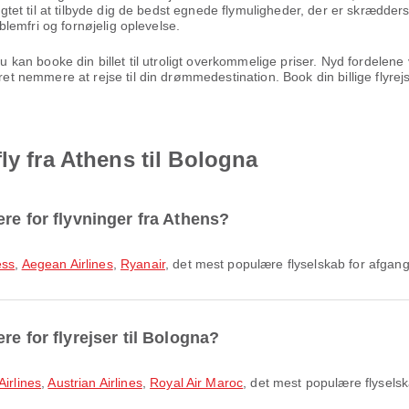
ligtet til at tilbyde dig de bedst egnede flymuligheder, der er skrædders
oblemfri og fornøjelig oplevelse.
 du kan booke din billet til utroligt overkommelige priser. Nyd fordel
æret nemmere at rejse til din drømmedestination. Book din billige flyr
ly fra Athens til Bologna
re for flyvninger fra Athens?
ess
,
Aegean Airlines
,
Ryanair
, det mest populære flyselskab for afgang
re for flyrejser til Bologna?
irlines
,
Austrian Airlines
,
Royal Air Maroc
, det mest populære flyselsk