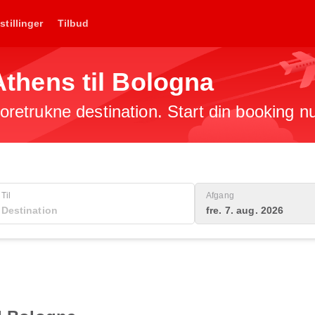
stillinger
Tilbud
 Athens til Bologna
 foretrukne destination. Start din booking n
Til
Afgang
fre. 7. aug. 2026