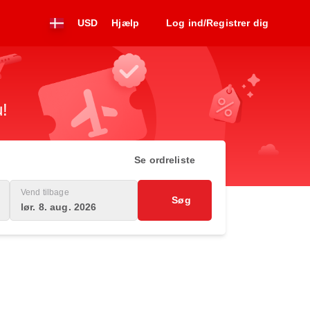
USD
Hjælp
Log ind/Registrer dig
u!
Se ordreliste
Vend tilbage
Søg
lør. 8. aug. 2026