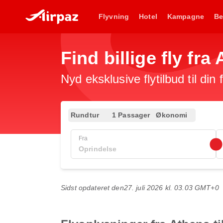
Flyvning
Hotel
Kampagne
Be
Find billige fly fra
Nyd eksklusive flytilbud til din
Rundtur
1 Passager
Økonomi
Fra
Sidst opdateret den
27. juli 2026 kl. 03.03 GMT+0