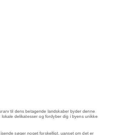
ulturarv til dens betagende landskaber byder denne
lokale delikatesser og fordyber dig i byens unikke
rejsende søger noget forskelligt, uanset om det er