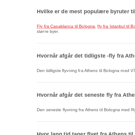
Hvilke er de mest populære byruter t
fly fra Casablanca til Bologna
,
fly fra Istanbul til 
større byer.
Hvornår afgår det tidligste -fly fra At
Den tidligste flyvning fra Athens til Bologna med
Hvornår afgår det seneste fly fra Ath
Den seneste flyvning fra Athens til Bologna med 
Hvor lang tid tager flyet fra Athens t