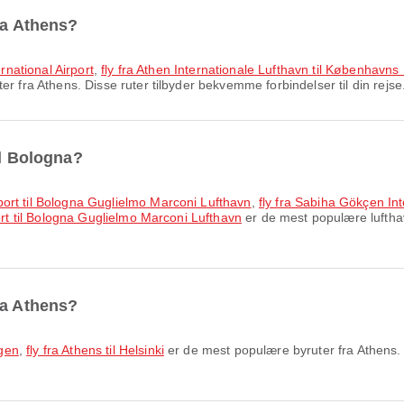
ra Athens?
ernational Airport
,
fly fra Athen Internationale Lufthavn til Københavns
r fra Athens. Disse ruter tilbyder bekvemme forbindelser til din rejse
il Bologna?
port til Bologna Guglielmo Marconi Lufthavn
,
fly fra Sabiha Gökçen In
port til Bologna Guglielmo Marconi Lufthavn
er de mest populære lufthavn
ra Athens?
agen
,
fly fra Athens til Helsinki
er de mest populære byruter fra Athens. 