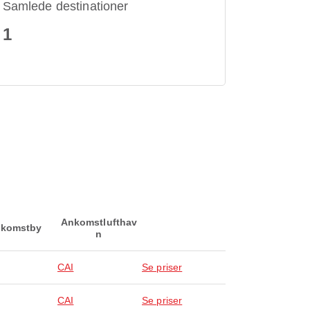
Samlede destinationer
1
Ankomstlufthav
komstby
n
CAI
Se priser
CAI
Se priser