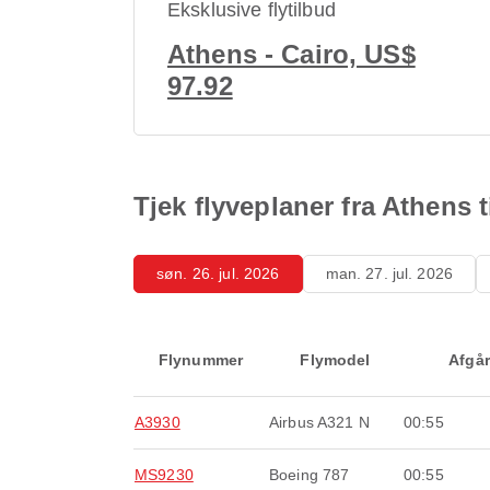
Eksklusive flytilbud
Athens - Cairo, US$
97.92
Tjek flyveplaner fra Athens t
søn. 26. jul. 2026
man. 27. jul. 2026
Flynummer
Flymodel
Afgår
A3930
Airbus A321 N
00:55
MS9230
Boeing 787
00:55