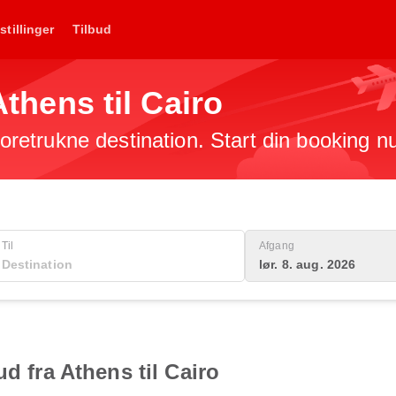
stillinger
Tilbud
 Athens til Cairo
 foretrukne destination. Start din booking n
Til
Afgang
lør. 8. aug. 2026
ud fra Athens til Cairo