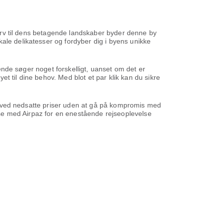
urarv til dens betagende landskaber byder denne by
ale delikatesser og fordyber dig i byens unikke
sende søger noget forskelligt, uanset om det er
yet til dine behov. Med blot et par klik kan du sikre
ene ved nedsatte priser uden at gå på kompromis med
ejse med Airpaz for en enestående rejseoplevelse