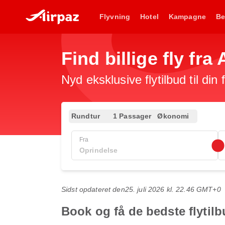
Flyvning
Hotel
Kampagne
Be
Find billige fly fra
Nyd eksklusive flytilbud til din
Rundtur
1 Passager
Økonomi
Fra
Sidst opdateret den
25. juli 2026 kl. 22.46 GMT+0
Book og få de bedste flytilb