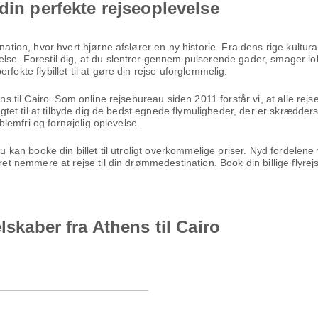
din perfekte rejseoplevelse
ination, hvor hvert hjørne afslører en ny historie. Fra dens rige kult
lse. Forestil dig, at du slentrer gennem pulserende gader, smager lok
fekte flybillet til at gøre din rejse uforglemmelig.
ens til Cairo. Som online rejsebureau siden 2011 forstår vi, at alle rej
ligtet til at tilbyde dig de bedst egnede flymuligheder, der er skrædders
oblemfri og fornøjelig oplevelse.
 du kan booke din billet til utroligt overkommelige priser. Nyd fordel
æret nemmere at rejse til din drømmedestination. Book din billige flyr
lskaber fra Athens til Cairo