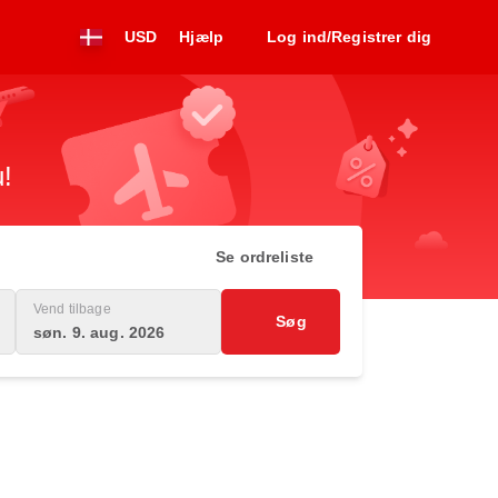
USD
Hjælp
Log ind/Registrer dig
u!
Se ordreliste
Vend tilbage
Søg
søn. 9. aug. 2026