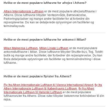
Hvilke er de mest populære lufthavne for afrejse i Athens?
Athen Internationale Lufthavn
er de mest populære afrejselufthavne i
Athens. Disse lufthavne tilbyder Venteområde, Børneværelse,
Parkeringspladser og mange andre faciliteter for at forbedre din
rejseoplevelse. Du kan se detaljerede oplysninger om faciliteter og
terminallayouts.
Hvilke er de mest populære lufthavne for ankomst i Milan?
Milan Malpensa Lufthavn
,
Milan Linate Lufthavn
er de mest populære
ankomstlufthavne i Milan. Disse lufthavne tilbyder Shuttle-bus, Tog, Toldfri
butik og mange andre faciliteter, der forbedrer din rejseoplevelse. Du kan
finde detaljerede oplysninger om faciliteter og terminalindretning i disse
lufthavne.
Hvilke er de mest populære flyruter fra Athens?
fly fra Athen Internationale Lufthavn til Vienna International Airport
,
fly fra
Athen Internationale Lufthavn til Københavns Lufthavn
,
fly fra Athen
Internationale Lufthavn til Helsinki Lufthavn
er de mest populære
lufthavnsruter fra Athens. Disse ruter tilbyder bekvemme forbindelser til din
rejse.