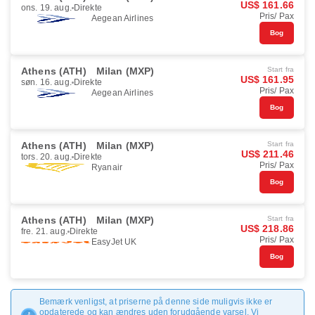
US$ 161.66
ons. 19. aug.
Direkte
Pris/ Pax
Aegean Airlines
Bog
Athens (ATH)
Milan (MXP)
Start fra
US$ 161.95
søn. 16. aug.
Direkte
Pris/ Pax
Aegean Airlines
Bog
Athens (ATH)
Milan (MXP)
Start fra
US$ 211.46
tors. 20. aug.
Direkte
Pris/ Pax
Ryanair
Bog
Athens (ATH)
Milan (MXP)
Start fra
US$ 218.86
fre. 21. aug.
Direkte
Pris/ Pax
EasyJet UK
Bog
Bemærk venligst, at priserne på denne side muligvis ikke er
opdaterede og kan ændres uden forudgående varsel. Vi