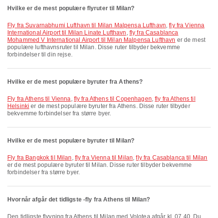
Hvilke er de mest populære flyruter til Milan?
fly fra Suvarnabhumi Lufthavn til Milan Malpensa Lufthavn
,
fly fra Vienna
International Airport til Milan Linate Lufthavn
,
fly fra Casablanca
Mohammed V International Airport til Milan Malpensa Lufthavn
er de mest
populære lufthavnsruter til Milan. Disse ruter tilbyder bekvemme
forbindelser til din rejse.
Hvilke er de mest populære byruter fra Athens?
fly fra Athens til Vienna
,
fly fra Athens til Copenhagen
,
fly fra Athens til
Helsinki
er de mest populære byruter fra Athens. Disse ruter tilbyder
bekvemme forbindelser fra større byer.
Hvilke er de mest populære byruter til Milan?
fly fra Bangkok til Milan
,
fly fra Vienna til Milan
,
fly fra Casablanca til Milan
er de mest populære byruter til Milan. Disse ruter tilbyder bekvemme
forbindelser fra større byer.
Hvornår afgår det tidligste -fly fra Athens til Milan?
Den tidligste flyvning fra Athens til Milan med Volotea afgår kl. 07.40. Du