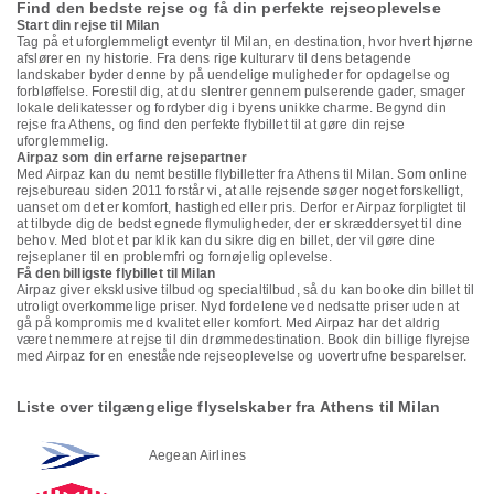
Find den bedste rejse og få din perfekte rejseoplevelse
Start din rejse til Milan
Tag på et uforglemmeligt eventyr til Milan, en destination, hvor hvert hjørne
afslører en ny historie. Fra dens rige kulturarv til dens betagende
landskaber byder denne by på uendelige muligheder for opdagelse og
forbløffelse. Forestil dig, at du slentrer gennem pulserende gader, smager
lokale delikatesser og fordyber dig i byens unikke charme. Begynd din
rejse fra Athens, og find den perfekte flybillet til at gøre din rejse
uforglemmelig.
Airpaz som din erfarne rejsepartner
Med Airpaz kan du nemt bestille flybilletter fra Athens til Milan. Som online
rejsebureau siden 2011 forstår vi, at alle rejsende søger noget forskelligt,
uanset om det er komfort, hastighed eller pris. Derfor er Airpaz forpligtet til
at tilbyde dig de bedst egnede flymuligheder, der er skræddersyet til dine
behov. Med blot et par klik kan du sikre dig en billet, der vil gøre dine
rejseplaner til en problemfri og fornøjelig oplevelse.
Få den billigste flybillet til Milan
Airpaz giver eksklusive tilbud og specialtilbud, så du kan booke din billet til
utroligt overkommelige priser. Nyd fordelene ved nedsatte priser uden at
gå på kompromis med kvalitet eller komfort. Med Airpaz har det aldrig
været nemmere at rejse til din drømmedestination. Book din billige flyrejse
med Airpaz for en enestående rejseoplevelse og uovertrufne besparelser.
Liste over tilgængelige flyselskaber fra Athens til Milan
Aegean Airlines