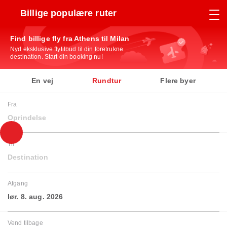
Billige populære ruter
Find billige fly fra Athens til Milan
Nyd eksklusive flytilbud til din foretrukne
destination. Start din booking nu!
En vej
Rundtur
Flere byer
Fra
Oprindelse
Til
Destination
Afgang
lør. 8. aug. 2026
Vend tilbage