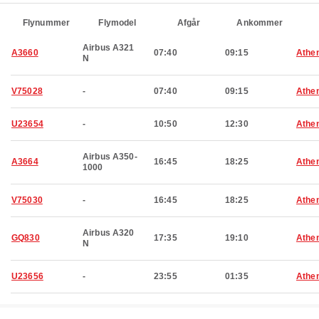
Flynummer
Flymodel
Afgår
Ankommer
Airbus A321
A3660
07:40
09:15
Athe
N
V75028
-
07:40
09:15
Athe
U23654
-
10:50
12:30
Athe
Airbus A350-
A3664
16:45
18:25
Athe
1000
V75030
-
16:45
18:25
Athe
Airbus A320
GQ830
17:35
19:10
Athe
N
U23656
-
23:55
01:35
Athe