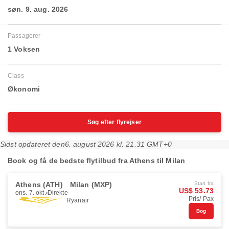
søn. 9. aug. 2026
Passagerer
1 Voksen
Class
Økonomi
Søg efter flyrejser
Sidst opdateret den
6. august 2026 kl. 21.31 GMT+0
Book og få de bedste flytilbud fra Athens til Milan
Athens (ATH)
Milan (MXP)
Start fra
US$ 53.73
ons. 7. okt.
Direkte
Pris/ Pax
Ryanair
Bog