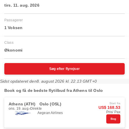
tirs. 11. aug. 2026
Passagerer
1 Voksen
Class
Økonomi
Søg efter flyrejser
Sidst opdateret den
8. august 2026 kl. 22.13 GMT+0
Book og få de bedste flytilbud fra Athens til Oslo
Athens (ATH)
Oslo (OSL)
Start fra
US$ 168.53
ons. 19. aug.
Direkte
Pris/ Pax
Aegean Airlines
Bog