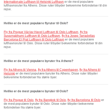
Internationale Lufthavn til Helsinki Lufthavn
er de mest populære
lufthavnsruter fra Athens. Disse ruter tilbyder bekvemme forbindelser til din
rejse.
Hvilke er de mest populære flyruter til Oslo?
fly fra Prague Václav Havel Lufthavn til Oslo Lufthavn
,
fly fra
Suvarnabhumi Lufthavn til Oslo Lufthavn
,
fly fra Josep Tarradellas
Barcelona-El Prat Lufthavn til Oslo Lufthavn
er de mest populære
lufthavnsruter til Oslo. Disse ruter tilbyder bekvemme forbindelser til din
rejse.
Hvilke er de mest populære byruter fra Athens?
fly fra Athens til Vienna
,
fly fra Athens til Copenhagen
,
fly fra Athens til
Helsinki
er de mest populære byruter fra Athens. Disse ruter tilbyder
bekvemme forbindelser fra større byer.
Hvilke er de mest populære byruter til Oslo?
fly fra Prague til Oslo
,
fly fra Bangkok til Oslo
,
fly fra Barcelona til Oslo
er
de mest populære byruter til Oslo. Disse ruter tilbyder bekvemme
forbindelser fra større byer.