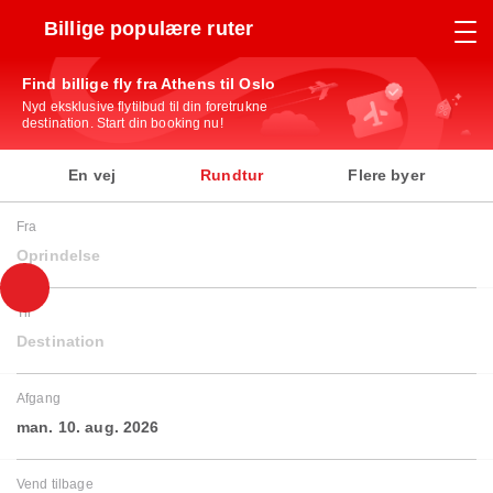
Billige populære ruter
Find billige fly fra Athens til Oslo
Nyd eksklusive flytilbud til din foretrukne
destination. Start din booking nu!
En vej
Rundtur
Flere byer
Fra
Oprindelse
Til
Destination
Afgang
man. 10. aug. 2026
Vend tilbage