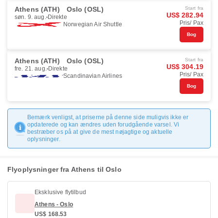
Athens (ATH)
Oslo (OSL)
Start fra
US$ 282.94
søn. 9. aug.
Direkte
Pris/ Pax
Norwegian Air Shuttle
Bog
Athens (ATH)
Oslo (OSL)
Start fra
US$ 304.19
fre. 21. aug.
Direkte
Pris/ Pax
Scandinavian Airlines
Bog
Bemærk venligst, at priserne på denne side muligvis ikke er
opdaterede og kan ændres uden forudgående varsel. Vi
bestræber os på at give de mest nøjagtige og aktuelle
oplysninger.
Flyoplysninger fra Athens til Oslo
Eksklusive flytilbud
Athens - Oslo
US$ 168.53