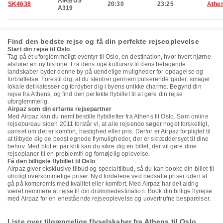
AIRBUS
SK4638
20:30
23:25
Athe
A319
Find den bedste rejse og få din perfekte rejseoplevelse
Start din rejse til Oslo
Tag på et uforglemmeligt eventyr til Oslo, en destination, hvor hvert hjørne
afslører en ny historie. Fra dens rige kulturarv til dens betagende
landskaber byder denne by på uendelige muligheder for opdagelse og
forbløffelse. Forestil dig, at du slentrer gennem pulserende gader, smager
lokale delikatesser og fordyber dig i byens unikke charme. Begynd din
rejse fra Athens, og find den perfekte flybillet til at gøre din rejse
uforglemmelig.
Airpaz som din erfarne rejsepartner
Med Airpaz kan du nemt bestille flybilletter fra Athens til Oslo. Som online
rejsebureau siden 2011 forstår vi, at alle rejsende søger noget forskelligt,
uanset om det er komfort, hastighed eller pris. Derfor er Airpaz forpligtet til
at tilbyde dig de bedst egnede flymuligheder, der er skræddersyet til dine
behov. Med blot et par klik kan du sikre dig en billet, der vil gøre dine
rejseplaner til en problemfri og fornøjelig oplevelse.
Få den billigste flybillet til Oslo
Airpaz giver eksklusive tilbud og specialtilbud, så du kan booke din billet til
utroligt overkommelige priser. Nyd fordelene ved nedsatte priser uden at
gå på kompromis med kvalitet eller komfort. Med Airpaz har det aldrig
været nemmere at rejse til din drømmedestination. Book din billige flyrejse
med Airpaz for en enestående rejseoplevelse og uovertrufne besparelser.
Liste over tilgængelige flyselskaber fra Athens til Oslo