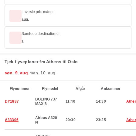
Laveste pris måned
aug.
Samlede destinationer
1
Tjek flyveplaner fra Athens til Oslo
søn. 9. aug.
man. 10. aug.
Flynummer
Flymodel
Afgår
Ankommer
BOEING 737
DY1887
11:40
14:30
Athe
MAX 8
Airbus A320
A33306
20:30
23:25
Athe
N