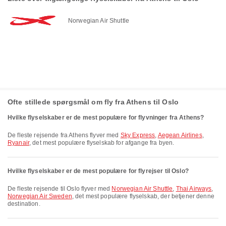
Norwegian Air Shuttle
Ofte stillede spørgsmål om fly fra Athens til Oslo
Hvilke flyselskaber er de mest populære for flyvninger fra Athens?
De fleste rejsende fra Athens flyver med
Sky Express
,
Aegean Airlines
,
Ryanair
, det mest populære flyselskab for afgange fra byen.
Hvilke flyselskaber er de mest populære for flyrejser til Oslo?
De fleste rejsende til Oslo flyver med
Norwegian Air Shuttle
,
Thai Airways
,
Norwegian Air Sweden
, det mest populære flyselskab, der betjener denne
destination.