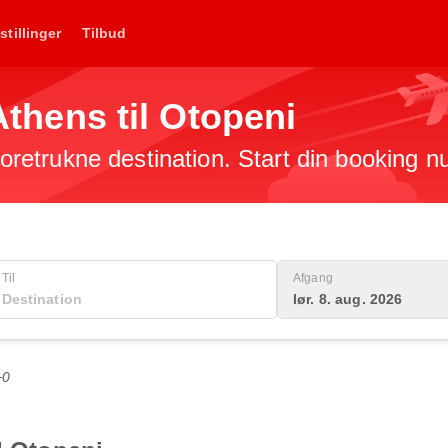
stillinger
Tilbud
 Athens til Otopeni
 foretrukne destination. Start din booking n
Til
Afgang
lør. 8. aug. 2026
+0