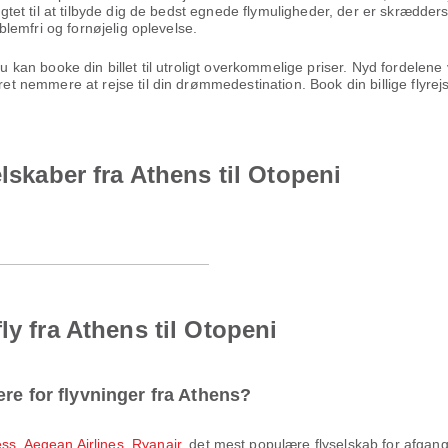
ligtet til at tilbyde dig de bedst egnede flymuligheder, der er skrædders
oblemfri og fornøjelig oplevelse.
 du kan booke din billet til utroligt overkommelige priser. Nyd fordel
æret nemmere at rejse til din drømmedestination. Book din billige flyr
elskaber fra Athens til Otopeni
ly fra Athens til Otopeni
re for flyvninger fra Athens?
ess
,
Aegean Airlines
,
Ryanair
, det mest populære flyselskab for afgang