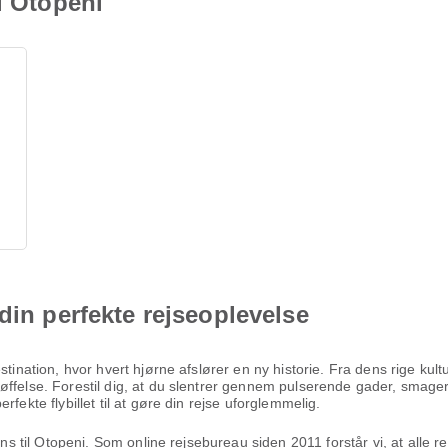
l Otopeni
din perfekte rejseoplevelse
estination, hvor hvert hjørne afslører en ny historie. Fra dens rige ku
ffelse. Forestil dig, at du slentrer gennem pulserende gader, smager 
fekte flybillet til at gøre din rejse uforglemmelig.
ens til Otopeni. Som online rejsebureau siden 2011 forstår vi, at alle 