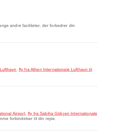
ge andre faciliteter, der forbedrer din
 Lufthavn
,
fly fra Athen Internationale Lufthavn til
.
tional Airport
,
fly fra Sabiha Gökçen Internationale
me forbindelser til din rejse.