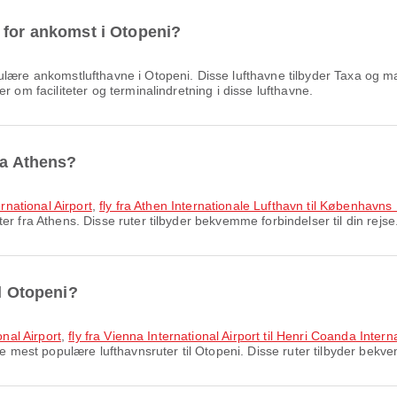
 for ankomst i Otopeni?
ære ankomstlufthavne i Otopeni. Disse lufthavne tilbyder Taxa og man
r om faciliteter og terminalindretning i disse lufthavne.
ra Athens?
ernational Airport
,
fly fra Athen Internationale Lufthavn til Københavns
r fra Athens. Disse ruter tilbyder bekvemme forbindelser til din rejse
il Otopeni?
onal Airport
,
fly fra Vienna International Airport til Henri Coanda Interna
e mest populære lufthavnsruter til Otopeni. Disse ruter tilbyder bekvem