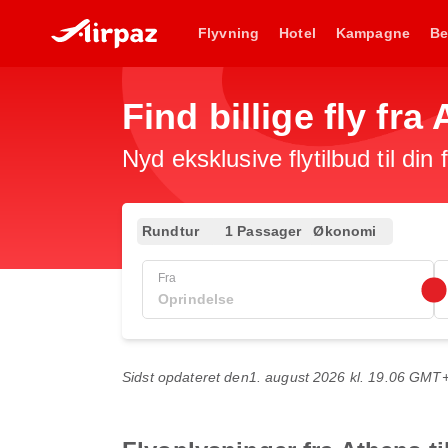
Flyvning
Hotel
Kampagne
Be
Find billige fly fra
Nyd eksklusive flytilbud til din
Rundtur
1 Passager
Økonomi
Fra
Sidst opdateret den
1. august 2026 kl. 19.06 GMT