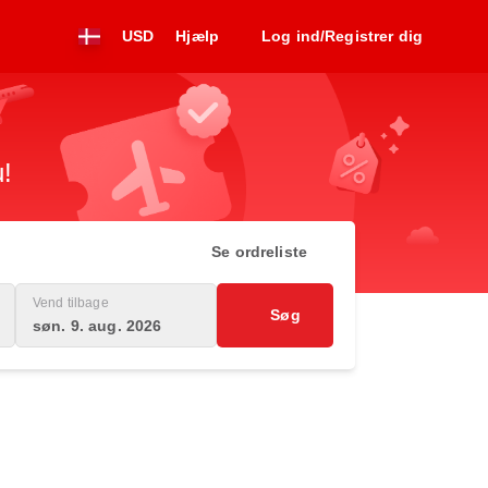
USD
Hjælp
Log ind/Registrer dig
u!
Se ordreliste
Vend tilbage
Søg
søn. 9. aug. 2026