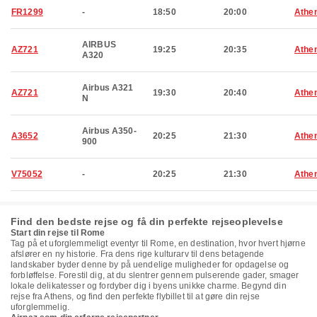
FR1299
-
18:50
20:00
Athe
AIRBUS
AZ721
19:25
20:35
Athe
A320
Airbus A321
AZ721
19:30
20:40
Athe
N
Airbus A350-
A3652
20:25
21:30
Athe
900
V75052
-
20:25
21:30
Athe
Find den bedste rejse og få din perfekte rejseoplevelse
Start din rejse til Rome
Tag på et uforglemmeligt eventyr til Rome, en destination, hvor hvert hjørne
afslører en ny historie. Fra dens rige kulturarv til dens betagende
landskaber byder denne by på uendelige muligheder for opdagelse og
forbløffelse. Forestil dig, at du slentrer gennem pulserende gader, smager
lokale delikatesser og fordyber dig i byens unikke charme. Begynd din
rejse fra Athens, og find den perfekte flybillet til at gøre din rejse
uforglemmelig.