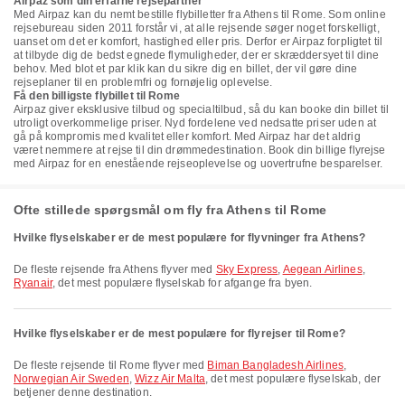
Airpaz som din erfarne rejsepartner
Med Airpaz kan du nemt bestille flybilletter fra Athens til Rome. Som online
rejsebureau siden 2011 forstår vi, at alle rejsende søger noget forskelligt,
uanset om det er komfort, hastighed eller pris. Derfor er Airpaz forpligtet til
at tilbyde dig de bedst egnede flymuligheder, der er skræddersyet til dine
behov. Med blot et par klik kan du sikre dig en billet, der vil gøre dine
rejseplaner til en problemfri og fornøjelig oplevelse.
Få den billigste flybillet til Rome
Airpaz giver eksklusive tilbud og specialtilbud, så du kan booke din billet til
utroligt overkommelige priser. Nyd fordelene ved nedsatte priser uden at
gå på kompromis med kvalitet eller komfort. Med Airpaz har det aldrig
været nemmere at rejse til din drømmedestination. Book din billige flyrejse
med Airpaz for en enestående rejseoplevelse og uovertrufne besparelser.
Ofte stillede spørgsmål om fly fra Athens til Rome
Hvilke flyselskaber er de mest populære for flyvninger fra Athens?
De fleste rejsende fra Athens flyver med
Sky Express
,
Aegean Airlines
,
Ryanair
, det mest populære flyselskab for afgange fra byen.
Hvilke flyselskaber er de mest populære for flyrejser til Rome?
De fleste rejsende til Rome flyver med
Biman Bangladesh Airlines
,
Norwegian Air Sweden
,
Wizz Air Malta
, det mest populære flyselskab, der
betjener denne destination.