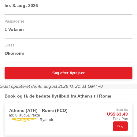
lør. 8. aug. 2026
Passagerer
1 Voksen
Class
Økonomi
Søg efter flyrejser
Sidst opdateret den
6. august 2026 kl. 21.31 GMT+0
Book og få de bedste flytilbud fra Athens til Rome
Athens (ATH)
Rome (FCO)
Start fra
US$ 63.49
lør. 8. aug.
Direkte
Pris/ Pax
Ryanair
Bog