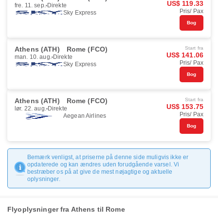
US$ 119.33
fre. 11. sep.
Direkte
Pris/ Pax
Sky Express
Bog
Athens (ATH)
Rome (FCO)
Start fra
US$ 141.06
man. 10. aug.
Direkte
Pris/ Pax
Sky Express
Bog
Athens (ATH)
Rome (FCO)
Start fra
US$ 153.75
lør. 22. aug.
Direkte
Pris/ Pax
Aegean Airlines
Bog
Bemærk venligst, at priserne på denne side muligvis ikke er
opdaterede og kan ændres uden forudgående varsel. Vi
bestræber os på at give de mest nøjagtige og aktuelle
oplysninger.
Flyoplysninger fra Athens til Rome