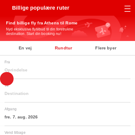
Billige populære ruter
Find billige fly fra Athens til Rome
Nyd eksklusive flytilbud til din foretrukne
destination. Start din booking nu!
En vej
Rundtur
Flere byer
Fra
Oprindelse
Til
Destination
Afgang
fre. 7. aug. 2026
Vend tilbage