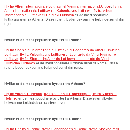
fly fra Athen Internationale Lufthavn til Vienna International Airport
,
fly fra
Athen Internationale Lufthavn til Københavns Lufthavn
,
fly fra Athen
Internationale Lufthavn til Helsinki Lufthavn
er de mest populære
lufthavnsruter fra Athens. Disse ruter tilbyder bekvemme forbindelser til din
rejse.
Hvilke er de mest populære flyruter til Rome?
fly fra Shahjalal Internationale Lufthavn til Leonardo da Vinci Fiumicino
Lufthavn
,
fly fra Københavns Lufthavn til Leonardo da Vinci Fiumicino
Lufthavn
,
fly fra Stockholm Arlanda Lufthavn til Leonardo da Vinci
Fiumicino Lufthavn
er de mest populære lufthavnsruter til Rome. Disse
ruter tilbyder bekvemme forbindelser til din rejse.
Hvilke er de mest populære byruter fra Athens?
fly fra Athens til Vienna
,
fly fra Athens til Copenhagen
,
fly fra Athens til
Helsinki
er de mest populære byruter fra Athens. Disse ruter tilbyder
bekvemme forbindelser fra større byer.
Hvilke er de mest populære byruter til Rome?
fly fra Dhaka til Rome
,
fly fra Copenhagen til Rome
,
fly fra Stockholm til