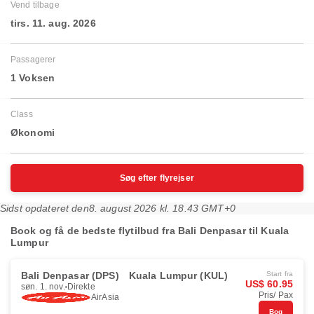
Vend tilbage
tirs. 11. aug. 2026
Passagerer
1 Voksen
Class
Økonomi
Søg efter flyrejser
Sidst opdateret den
8. august 2026 kl. 18.43 GMT+0
Book og få de bedste flytilbud fra Bali Denpasar til Kuala
Lumpur
Bali Denpasar (DPS)
Kuala Lumpur (KUL)
Start fra
US$ 60.95
søn. 1. nov.
Direkte
Pris/ Pax
AirAsia
Bog