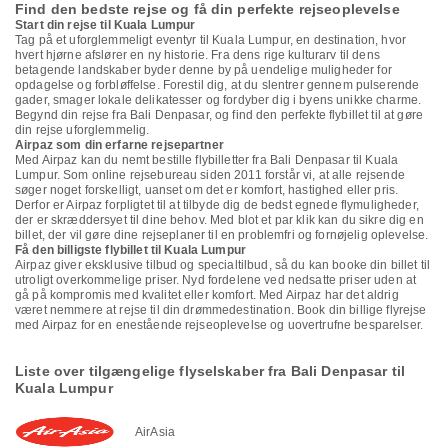
Find den bedste rejse og få din perfekte rejseoplevelse
Start din rejse til Kuala Lumpur
Tag på et uforglemmeligt eventyr til Kuala Lumpur, en destination, hvor
hvert hjørne afslører en ny historie. Fra dens rige kulturarv til dens
betagende landskaber byder denne by på uendelige muligheder for
opdagelse og forbløffelse. Forestil dig, at du slentrer gennem pulserende
gader, smager lokale delikatesser og fordyber dig i byens unikke charme.
Begynd din rejse fra Bali Denpasar, og find den perfekte flybillet til at gøre
din rejse uforglemmelig.
Airpaz som din erfarne rejsepartner
Med Airpaz kan du nemt bestille flybilletter fra Bali Denpasar til Kuala
Lumpur. Som online rejsebureau siden 2011 forstår vi, at alle rejsende
søger noget forskelligt, uanset om det er komfort, hastighed eller pris.
Derfor er Airpaz forpligtet til at tilbyde dig de bedst egnede flymuligheder,
der er skræddersyet til dine behov. Med blot et par klik kan du sikre dig en
billet, der vil gøre dine rejseplaner til en problemfri og fornøjelig oplevelse.
Få den billigste flybillet til Kuala Lumpur
Airpaz giver eksklusive tilbud og specialtilbud, så du kan booke din billet til
utroligt overkommelige priser. Nyd fordelene ved nedsatte priser uden at
gå på kompromis med kvalitet eller komfort. Med Airpaz har det aldrig
været nemmere at rejse til din drømmedestination. Book din billige flyrejse
med Airpaz for en enestående rejseoplevelse og uovertrufne besparelser.
Liste over tilgængelige flyselskaber fra Bali Denpasar til
Kuala Lumpur
AirAsia