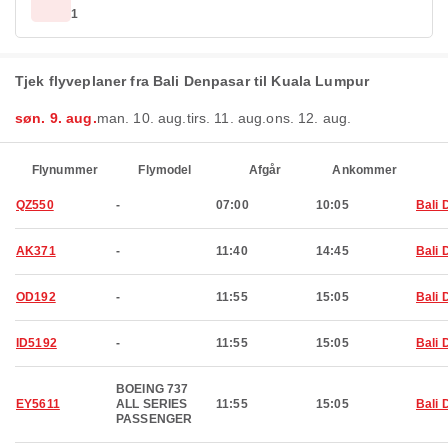
1
Tjek flyveplaner fra Bali Denpasar til Kuala Lumpur
søn. 9. aug.
man. 10. aug.
tirs. 11. aug.
ons. 12. aug.
Flynummer
Flymodel
Afgår
Ankommer
QZ550
-
07:00
10:05
Bali 
AK371
-
11:40
14:45
Bali 
OD192
-
11:55
15:05
Bali 
ID5192
-
11:55
15:05
Bali 
BOEING 737
EY5611
ALL SERIES
11:55
15:05
Bali 
PASSENGER