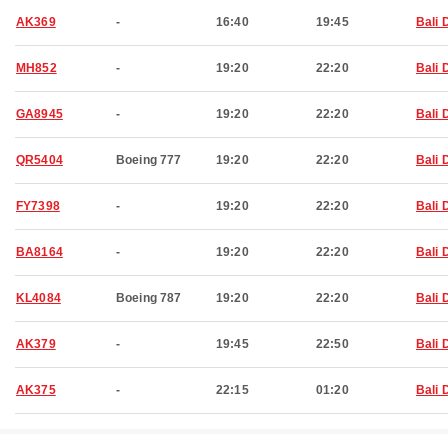
AK369
-
16:40
19:45
Bali 
MH852
-
19:20
22:20
Bali 
GA8945
-
19:20
22:20
Bali 
QR5404
Boeing 777
19:20
22:20
Bali 
FY7398
-
19:20
22:20
Bali 
BA8164
-
19:20
22:20
Bali 
KL4084
Boeing 787
19:20
22:20
Bali 
AK379
-
19:45
22:50
Bali 
AK375
-
22:15
01:20
Bali 