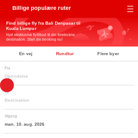
Billige populære ruter
Find billige fly fra Bali Denpasar til
Kuala Lumpur
Nyd eksklusive flytilbud til din foretrukne
destination. Start din booking nu!
En vej
Rundtur
Flere byer
Fra
Oprindelse
Til
Destination
Afgang
man. 10. aug. 2026