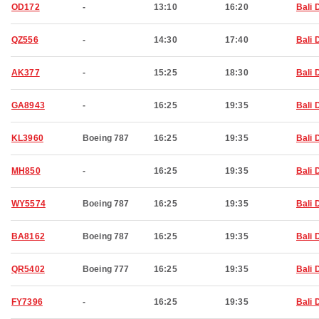
OD172
-
13:10
16:20
Bali 
QZ556
-
14:30
17:40
Bali 
AK377
-
15:25
18:30
Bali 
GA8943
-
16:25
19:35
Bali 
KL3960
Boeing 787
16:25
19:35
Bali 
MH850
-
16:25
19:35
Bali 
WY5574
Boeing 787
16:25
19:35
Bali 
BA8162
Boeing 787
16:25
19:35
Bali 
QR5402
Boeing 777
16:25
19:35
Bali 
FY7396
-
16:25
19:35
Bali 