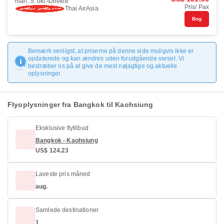
man. 5. okt.
Direkte
Pris/ Pax
Thai AirAsia
Bog
Bemærk venligst, at priserne på denne side muligvis ikke er
opdaterede og kan ændres uden forudgående varsel. Vi
bestræber os på at give de mest nøjagtige og aktuelle
oplysninger.
Flyoplysninger fra Bangkok til Kaohsiung
Eksklusive flytilbud
Bangkok - Kaohsiung
US$ 124.23
Laveste pris måned
aug.
Samlede destinationer
1