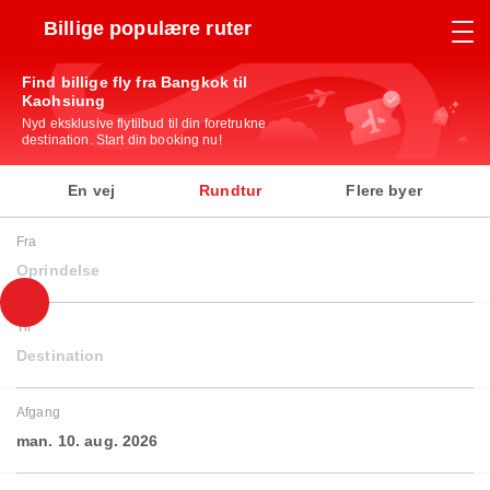
Billige populære ruter
Find billige fly fra Bangkok til
Kaohsiung
Nyd eksklusive flytilbud til din foretrukne
destination. Start din booking nu!
En vej
Rundtur
Flere byer
Fra
Oprindelse
Til
Destination
Afgang
man. 10. aug. 2026