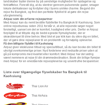
landskaber byder denne by på uendelige muligheder for opdagelse og
forbløffelse. Forestil dig, at du slentrer gennem pulserende gader, smager
lokale delikatesser og fordyber dig i byens unikke charme. Begynd din
rejse fra Bangkok, og find den perfekte flybillet til at gøre din rejse
uforglemmelig.
Airpaz som din erfarne rejsepartner
Med Airpaz kan du nemt bestille flybilletter fra Bangkok til Kaohsiung. Som
online rejsebureau siden 2011 forstår vi, at alle rejsende søger noget
forskelligt, uanset om det er komfort, hastighed eller pris. Derfor er Airpaz
forpligtet til at tilbyde dig de bedst egnede flymuligheder, der er
skræddersyet til dine behov. Med blot et par klik kan du sikre dig en billet,
der vil gøre dine rejseplaner til en problemfri og fornøjelig oplevelse.
Få den billigste flybillet til Kaohsiung
Airpaz giver eksklusive tilbud og specialtilbud, så du kan booke din billet til
utroligt overkommelige priser. Nyd fordelene ved nedsatte priser uden at
gå på kompromis med kvalitet eller komfort. Med Airpaz har det aldrig
været nemmere at rejse til din drømmedestination. Book din billige flyrejse
med Airpaz for en enestående rejseoplevelse og uovertrufne besparelser.
Liste over tilgængelige flyselskaber fra Bangkok til
Kaohsiung
Thai Lion Air
Thai AirAsia
Thai Airways