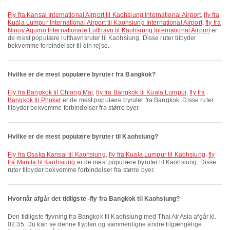
fly fra Kansai International Airport til Kaohsiung International Airport
,
fly fra
Kuala Lumpur International Airport til Kaohsiung International Airport
,
fly fra
Ninoy Aquino Internationale Lufthavn til Kaohsiung International Airport
er
de mest populære lufthavnsruter til Kaohsiung. Disse ruter tilbyder
bekvemme forbindelser til din rejse.
Hvilke er de mest populære byruter fra Bangkok?
fly fra Bangkok til Chiang Mai
,
fly fra Bangkok til Kuala Lumpur
,
fly fra
Bangkok til Phuket
er de mest populære byruter fra Bangkok. Disse ruter
tilbyder bekvemme forbindelser fra større byer.
Hvilke er de mest populære byruter til Kaohsiung?
fly fra Osaka Kansai til Kaohsiung
,
fly fra Kuala Lumpur til Kaohsiung
,
fly
fra Manila til Kaohsiung
er de mest populære byruter til Kaohsiung. Disse
ruter tilbyder bekvemme forbindelser fra større byer.
Hvornår afgår det tidligste -fly fra Bangkok til Kaohsiung?
Den tidligste flyvning fra Bangkok til Kaohsiung med Thai AirAsia afgår kl.
02.35. Du kan se denne flyplan og sammenligne andre tilgængelige