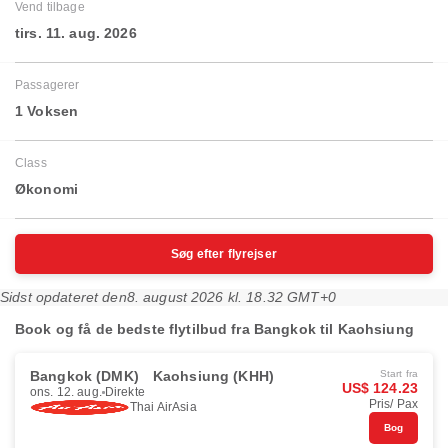
Vend tilbage
tirs. 11. aug. 2026
Passagerer
1 Voksen
Class
Økonomi
Søg efter flyrejser
Sidst opdateret den
8. august 2026 kl. 18.32 GMT+0
Book og få de bedste flytilbud fra Bangkok til Kaohsiung
Bangkok (DMK)
Kaohsiung (KHH)
Start fra
US$ 124.23
ons. 12. aug.
Direkte
Pris/ Pax
Thai AirAsia
Bog