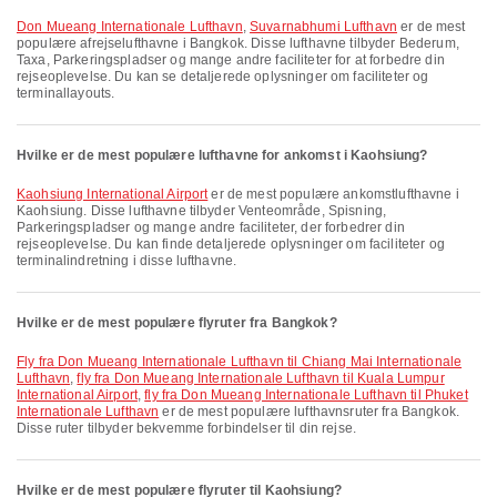
Don Mueang Internationale Lufthavn
,
Suvarnabhumi Lufthavn
er de mest
populære afrejselufthavne i Bangkok. Disse lufthavne tilbyder Bederum,
Taxa, Parkeringspladser og mange andre faciliteter for at forbedre din
rejseoplevelse. Du kan se detaljerede oplysninger om faciliteter og
terminallayouts.
Hvilke er de mest populære lufthavne for ankomst i Kaohsiung?
Kaohsiung International Airport
er de mest populære ankomstlufthavne i
Kaohsiung. Disse lufthavne tilbyder Venteområde, Spisning,
Parkeringspladser og mange andre faciliteter, der forbedrer din
rejseoplevelse. Du kan finde detaljerede oplysninger om faciliteter og
terminalindretning i disse lufthavne.
Hvilke er de mest populære flyruter fra Bangkok?
fly fra Don Mueang Internationale Lufthavn til Chiang Mai Internationale
Lufthavn
,
fly fra Don Mueang Internationale Lufthavn til Kuala Lumpur
International Airport
,
fly fra Don Mueang Internationale Lufthavn til Phuket
Internationale Lufthavn
er de mest populære lufthavnsruter fra Bangkok.
Disse ruter tilbyder bekvemme forbindelser til din rejse.
Hvilke er de mest populære flyruter til Kaohsiung?