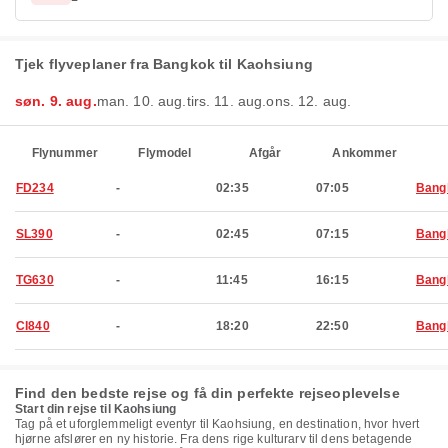
Tjek flyveplaner fra Bangkok til Kaohsiung
søn. 9. aug.
man. 10. aug.
tirs. 11. aug.
ons. 12. aug.
Flynummer
Flymodel
Afgår
Ankommer
FD234
-
02:35
07:05
Bang
SL390
-
02:45
07:15
Bang
TG630
-
11:45
16:15
Bang
CI840
-
18:20
22:50
Bang
Find den bedste rejse og få din perfekte rejseoplevelse
Start din rejse til Kaohsiung
Tag på et uforglemmeligt eventyr til Kaohsiung, en destination, hvor hvert
hjørne afslører en ny historie. Fra dens rige kulturarv til dens betagende