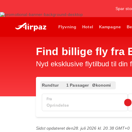
Spar stor
Flyvning
Hotel
Kampagne
Be
Find billige fly fr
Nyd eksklusive flytilbud til din
Rundtur
1 Passager
Økonomi
Fra
Sidst opdateret den
28. juli 2026 kl. 20.38 GMT+0