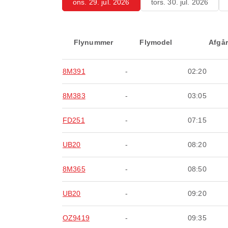
ons. 29. jul. 2026
tors. 30. jul. 2026
Flynummer
Flymodel
Afgår
8M391
-
02:20
8M383
-
03:05
FD251
-
07:15
UB20
-
08:20
8M365
-
08:50
UB20
-
09:20
OZ9419
-
09:35