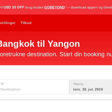
t!
USD 30 OFF
brug koden
GOBEYOND
! – download appen og tilmel
stillinger
Tilbud
a Bangkok til Yangon
 foretrukne destination. Start din booking n
Til
Afgang
tors. 30. jul. 2026