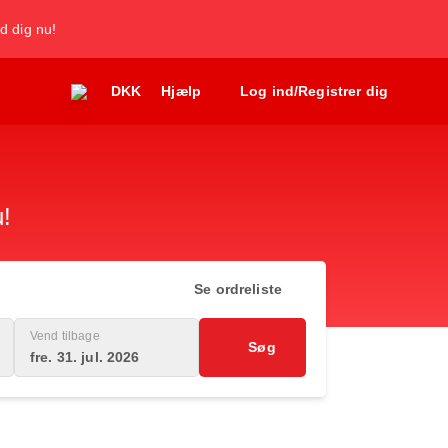
d dig nu!
DKK
Hjælp
Log ind/Registrer dig
u!
Se ordreliste
Vend tilbage
Søg
fre. 31. jul. 2026