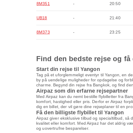
8M351
-
20:50
UB18
-
21:40
8M373
-
23:25
Find den bedste rejse og få 
Start din rejse til Yangon
Tag på et uforglemmeligt eventyr til Yangon, en de
by på uendelige muligheder for opdagelse og forblø
charme. Begynd din rejse fra Bangkok, og find den p
Airpaz som din erfarne rejsepartner
Med Airpaz kan du nemt bestille flybilletter fra Ba
komfort, hastighed eller pris. Derfor er Airpaz forp
dig en billet, der vil gøre dine rejseplaner til en pr
Få den billigste flybillet til Yangon
Airpaz giver eksklusive tilbud og specialtilbud, så
kvalitet eller komfort. Med Airpaz har det aldrig v
og uovertrufne besparelser.