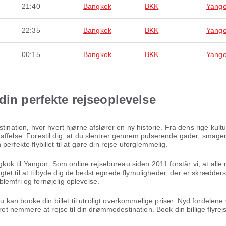
21:40
Bangkok
BKK
Yang
22:35
Bangkok
BKK
Yang
00:15
Bangkok
BKK
Yang
din perfekte rejseoplevelse
stination, hvor hvert hjørne afslører en ny historie. Fra dens rige ku
ffelse. Forestil dig, at du slentrer gennem pulserende gader, smager 
erfekte flybillet til at gøre din rejse uforglemmelig.
ngkok til Yangon. Som online rejsebureau siden 2011 forstår vi, at alle
ligtet til at tilbyde dig de bedst egnede flymuligheder, der er skrædders
oblemfri og fornøjelig oplevelse.
 du kan booke din billet til utroligt overkommelige priser. Nyd fordel
æret nemmere at rejse til din drømmedestination. Book din billige flyr