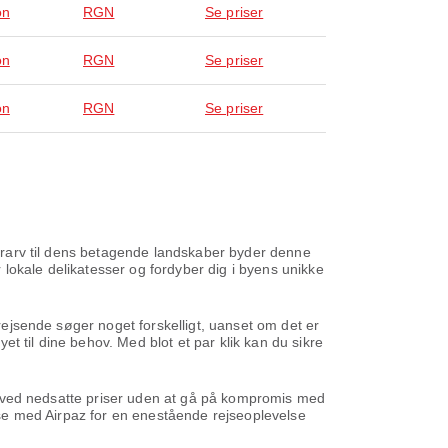
on
RGN
Se priser
on
RGN
Se priser
on
RGN
Se priser
lturarv til dens betagende landskaber byder denne
lokale delikatesser og fordyber dig i byens unikke
 rejsende søger noget forskelligt, uanset om det er
yet til dine behov. Med blot et par klik kan du sikre
ene ved nedsatte priser uden at gå på kompromis med
ejse med Airpaz for en enestående rejseoplevelse