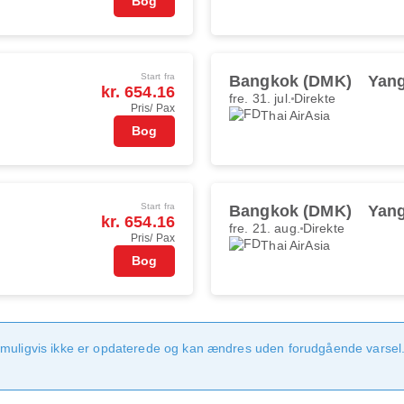
Bog
Start fra
Bangkok (DMK)
Yan
kr. 654.16
fre. 31. jul.
Direkte
Pris/ Pax
Thai AirAsia
Bog
Start fra
Bangkok (DMK)
Yan
kr. 654.16
fre. 21. aug.
Direkte
Pris/ Pax
Thai AirAsia
Bog
 muligvis ikke er opdaterede og kan ændres uden forudgående varsel.