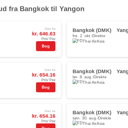
bud fra Bangkok til Yangon
Start fra
Bangkok (DMK)
Yan
kr. 646.63
fre. 2. okt.
Direkte
Pris/ Pax
Thai AirAsia
Bog
Start fra
Bangkok (DMK)
Yan
kr. 654.16
lør. 8. aug.
Direkte
Pris/ Pax
Thai AirAsia
Bog
Start fra
Bangkok (DMK)
Yan
kr. 654.16
søn. 30. aug.
Direkte
Pris/ Pax
Thai AirAsia