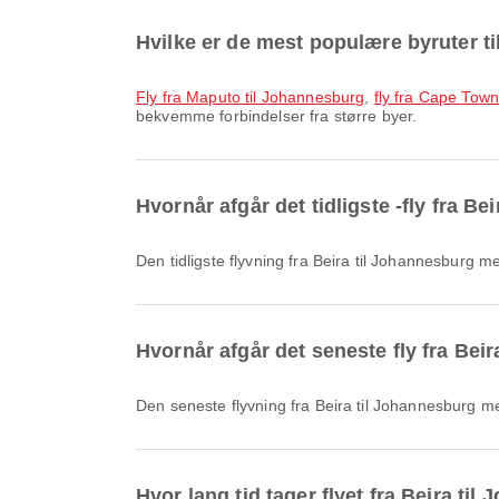
Hvilke er de mest populære byruter t
fly fra Maputo til Johannesburg
,
fly fra Cape Town
bekvemme forbindelser fra større byer.
Hvornår afgår det tidligste -fly fra B
Den tidligste flyvning fra Beira til Johannesburg
Hvornår afgår det seneste fly fra Bei
Den seneste flyvning fra Beira til Johannesburg 
Hvor lang tid tager flyet fra Beira ti