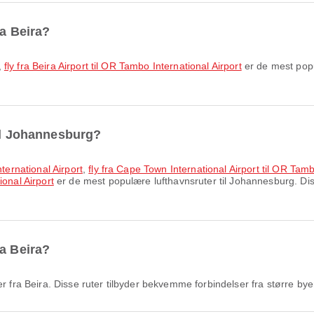
ra Beira?
,
fly fra Beira Airport til OR Tambo International Airport
er de mest popul
til Johannesburg?
nternational Airport
,
fly fra Cape Town International Airport til OR Tamb
ional Airport
er de mest populære lufthavnsruter til Johannesburg. Diss
ra Beira?
 fra Beira. Disse ruter tilbyder bekvemme forbindelser fra større bye