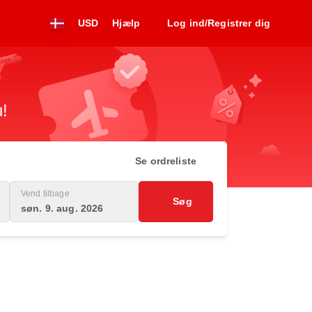
USD
Hjælp
Log ind/Registrer dig
u!
Se ordreliste
Vend tilbage
Søg
søn. 9. aug. 2026