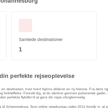
l Johannesburg
Samlede destinationer
1
din perfekte rejseoplevelse
 en destination, hvor hvert hjørne afslører en ny historie. Fra dens r
 forbløffelse. Forestil dig, at du slentrer gennem pulserende gader, 
en perfekte flybillet til at gøre din rejse uforglemmelig.
ira til Johannesburg. Som online rejsebureau siden 2011 forstår vi, at 