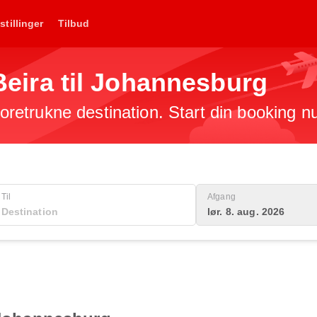
stillinger
Tilbud
a Beira til Johannesburg
 foretrukne destination. Start din booking n
Til
Afgang
lør. 8. aug. 2026