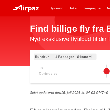
Flyvning
Hotel
Kampagne
Be
Find billige fly fr
Nyd eksklusive flytilbud til din
Rundtur
1 Passager
Økonomi
Fra
Sidst opdateret den
15. juli 2026 kl. 04.03 GMT+0