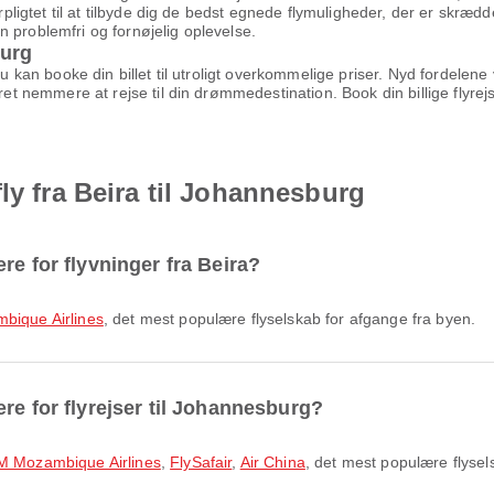
orpligtet til at tilbyde dig de bedst egnede flymuligheder, der er skrædd
 en problemfri og fornøjelig oplevelse.
burg
 du kan booke din billet til utroligt overkommelige priser. Nyd fordel
æret nemmere at rejse til din drømmedestination. Book din billige flyr
ly fra Beira til Johannesburg
re for flyvninger fra Beira?
ique Airlines
, det mest populære flyselskab for afgange fra byen.
re for flyrejser til Johannesburg?
M Mozambique Airlines
,
FlySafair
,
Air China
, det mest populære flysel