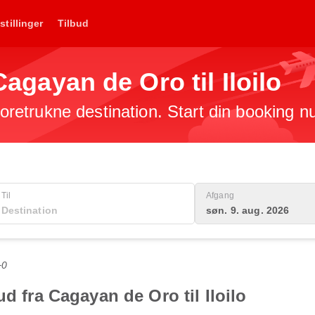
stillinger
Tilbud
 Cagayan de Oro til Iloilo
 foretrukne destination. Start din booking n
Til
Afgang
søn. 9. aug. 2026
+0
ud fra Cagayan de Oro til Iloilo