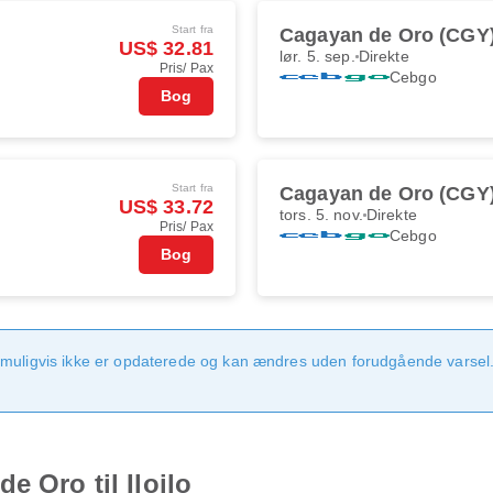
Start fra
Cagayan de Oro (CGY
US$ 32.81
lør. 5. sep.
Direkte
Pris/ Pax
Cebgo
Bog
Start fra
Cagayan de Oro (CGY
US$ 33.72
tors. 5. nov.
Direkte
Pris/ Pax
Cebgo
Bog
 muligvis ikke er opdaterede og kan ændres uden forudgående varsel.
e Oro til Iloilo