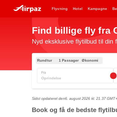
Flyvning
Hotel
Kampagne
Be
Find billige fly fra
Nyd eksklusive flytilbud til din
Rundtur
1 Passager
Økonomi
Fra
Sidst opdateret den
6. august 2026 kl. 21.37 GMT
Book og få de bedste flytilb