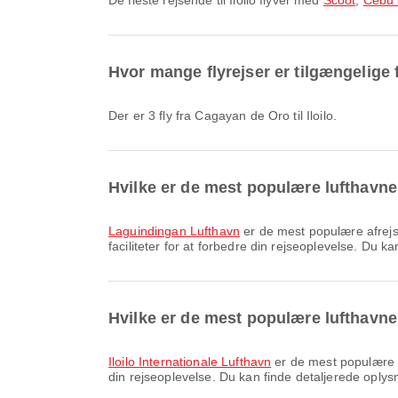
De fleste rejsende til Iloilo flyver med
Scoot
,
Cebu 
Hvor mange flyrejser er tilgængelige f
Der er 3 fly fra Cagayan de Oro til Iloilo.
Hvilke er de mest populære lufthavne
Laguindingan Lufthavn
er de mest populære afrejs
faciliteter for at forbedre din rejseoplevelse. Du k
Hvilke er de mest populære lufthavne 
Iloilo Internationale Lufthavn
er de mest populære an
din rejseoplevelse. Du kan finde detaljerede oplysn