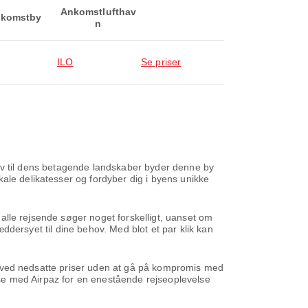
Ankomstlufthav
komstby
n
ILO
Se priser
urarv til dens betagende landskaber byder denne by
ale delikatesser og fordyber dig i byens unikke
t alle rejsende søger noget forskelligt, uanset om
ræddersyet til dine behov. Med blot et par klik kan
ene ved nedsatte priser uden at gå på kompromis med
ejse med Airpaz for en enestående rejseoplevelse