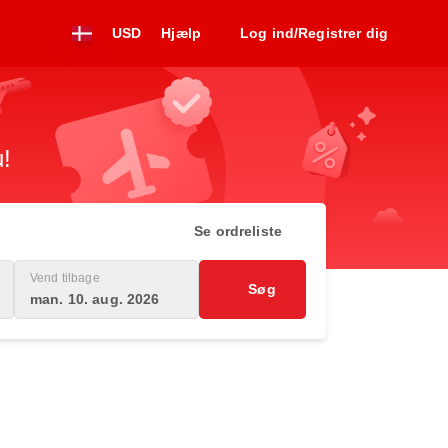
USD
Hjælp
Log ind/Registrer dig
u!
Se ordreliste
Vend tilbage
Søg
man. 10. aug. 2026