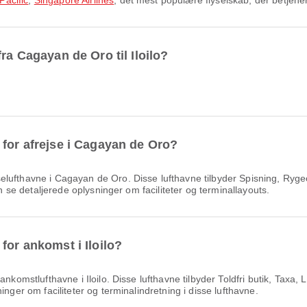
Pacific
,
Singapore Airlines
, det mest populære flyselskab, der betjene
ra Cagayan de Oro til Iloilo?
 for afrejse i Cagayan de Oro?
elufthavne i Cagayan de Oro. Disse lufthavne tilbyder Spisning, Ry
an se detaljerede oplysninger om faciliteter og terminallayouts.
for ankomst i Iloilo?
komstlufthavne i Iloilo. Disse lufthavne tilbyder Toldfri butik, Taxa,
inger om faciliteter og terminalindretning i disse lufthavne.