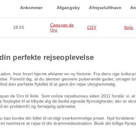
Ankommer
Afgangsby
Afrejselufthavn
An
Cagayan de
18:55
CGY
Iloilo
Oro
din perfekte rejseoplevelse
tination, hvor hvert hjørne afslører en ny historie. Fra dens rige kult
lse. Forestil dig, at du slentrer gennem pulserende gader, smager lok
d den perfekte flybillet til at gøre din rejse uforglemmelig.
ayan de Oro til Iloilo. Som online rejsebureau siden 2011 forstår vi, a
az forpligtet til at tilbyde dig de bedst egnede flymuligheder, der er sk
til en problemfri og fornøjelig oplevelse.
 du kan booke din billet til utroligt overkommelige priser. Nyd fordel
æret nemmere at rejse til din drømmedestination. Book din billige flyr