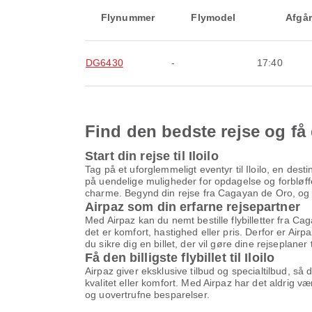
Flynummer
Flymodel
Afgår
DG6430
-
17:40
Find den bedste rejse og få 
Start din rejse til Iloilo
Tag på et uforglemmeligt eventyr til Iloilo, en des
på uendelige muligheder for opdagelse og forbløffe
charme. Begynd din rejse fra Cagayan de Oro, og fin
Airpaz som din erfarne rejsepartner
Med Airpaz kan du nemt bestille flybilletter fra Cag
det er komfort, hastighed eller pris. Derfor er Airp
du sikre dig en billet, der vil gøre dine rejseplaner 
Få den billigste flybillet til Iloilo
Airpaz giver eksklusive tilbud og specialtilbud, så
kvalitet eller komfort. Med Airpaz har det aldrig v
og uovertrufne besparelser.