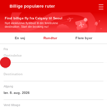
Billige populære ruter
Find billige fly fra Calgary til Seoul
Nyd eksklusive flytilbud til din foretrukne
destination. Start din booking nu!
En vej
Rundtur
Flere byer
Fra
Oprindelse
Til
Destination
Afgang
lør. 8. aug. 2026
Vend tilbage