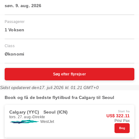
søn. 9. aug. 2026
Passagerer
1 Voksen
Class
Økonomi
Søg efter flyrejser
Sidst opdateret den
17. juli 2026 kl. 01.21 GMT+0
Book og få de bedste flytilbud fra Calgary til Seoul
Calgary (YYC)
Seoul (ICN)
Start fra
US$ 322.11
tors. 27. aug.
Direkte
Pris/ Pax
WestJet
Bog