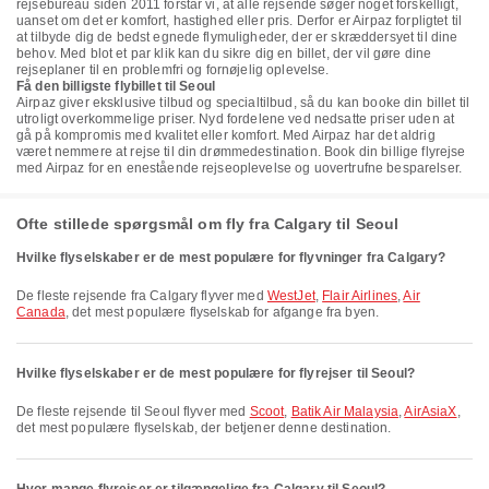
rejsebureau siden 2011 forstår vi, at alle rejsende søger noget forskelligt,
uanset om det er komfort, hastighed eller pris. Derfor er Airpaz forpligtet til
at tilbyde dig de bedst egnede flymuligheder, der er skræddersyet til dine
behov. Med blot et par klik kan du sikre dig en billet, der vil gøre dine
rejseplaner til en problemfri og fornøjelig oplevelse.
Få den billigste flybillet til Seoul
Airpaz giver eksklusive tilbud og specialtilbud, så du kan booke din billet til
utroligt overkommelige priser. Nyd fordelene ved nedsatte priser uden at
gå på kompromis med kvalitet eller komfort. Med Airpaz har det aldrig
været nemmere at rejse til din drømmedestination. Book din billige flyrejse
med Airpaz for en enestående rejseoplevelse og uovertrufne besparelser.
Ofte stillede spørgsmål om fly fra Calgary til Seoul
Hvilke flyselskaber er de mest populære for flyvninger fra Calgary?
De fleste rejsende fra Calgary flyver med
WestJet
,
Flair Airlines
,
Air
Canada
, det mest populære flyselskab for afgange fra byen.
Hvilke flyselskaber er de mest populære for flyrejser til Seoul?
De fleste rejsende til Seoul flyver med
Scoot
,
Batik Air Malaysia
,
AirAsiaX
,
det mest populære flyselskab, der betjener denne destination.