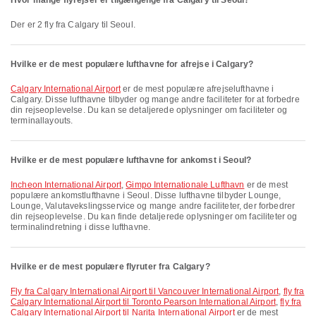
Hvor mange flyrejser er tilgængelige fra Calgary til Seoul?
Der er 2 fly fra Calgary til Seoul.
Hvilke er de mest populære lufthavne for afrejse i Calgary?
Calgary International Airport
er de mest populære afrejselufthavne i
Calgary. Disse lufthavne tilbyder og mange andre faciliteter for at forbedre
din rejseoplevelse. Du kan se detaljerede oplysninger om faciliteter og
terminallayouts.
Hvilke er de mest populære lufthavne for ankomst i Seoul?
Incheon International Airport
,
Gimpo Internationale Lufthavn
er de mest
populære ankomstlufthavne i Seoul. Disse lufthavne tilbyder Lounge,
Lounge, Valutavekslingsservice og mange andre faciliteter, der forbedrer
din rejseoplevelse. Du kan finde detaljerede oplysninger om faciliteter og
terminalindretning i disse lufthavne.
Hvilke er de mest populære flyruter fra Calgary?
fly fra Calgary International Airport til Vancouver International Airport
,
fly fra
Calgary International Airport til Toronto Pearson International Airport
,
fly fra
Calgary International Airport til Narita International Airport
er de mest