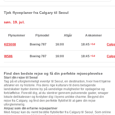
Tjek flyveplaner fra Calgary til Seoul
søn. 19. jul.
Flynummer
Flymodel
Afgår
Ankommer
KE5008
Boeing 787
16:00
18:45
+1d
Calg
WS86
Boeing 787
16:00
18:45
+1d
Calg
Find den bedste rejse og få din perfekte rejseoplevelse
Start din rejse til Seoul
Tag på et uforglemmeligt eventyr til Seoul, en destination, hvor hvert hjørne
afslører en ny historie. Fra dens rige kulturarv til dens betagende
landskaber byder denne by på uendelige muligheder for opdagelse og
forbløffelse. Forestil dig, at du slentrer gennem pulserende gader, smager
lokale delikatesser og fordyber dig i byens unikke charme. Begynd din
rejse fra Calgary, og find den perfekte flybillet til at gøre din rejse
uforglemmelig.
Airpaz som din erfarne rejsepartner
Med Airpaz kan du nemt bestille flybilletter fra Calgary til Seoul. Som online