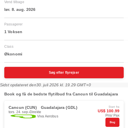
Vend tilbage
lør. 8. aug. 2026
Passagerer
1 Voksen
Class
Økonomi
Søg efter flyrejser
Sidst opdateret den
30. juli 2026 kl. 19.29 GMT+0
Book og få de bedste flytilbud fra Cancun til Guadalajara
Cancun (CUN)
Guadalajara (GDL)
Start fra
US$ 100.99
tors. 24. sep.
Direkte
Pris/ Pax
Viva Aerobus
Bog