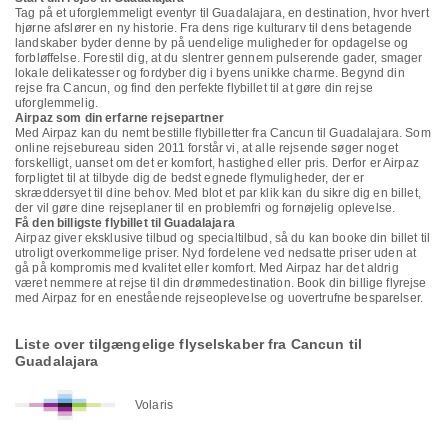
Tag på et uforglemmeligt eventyr til Guadalajara, en destination, hvor hvert
hjørne afslører en ny historie. Fra dens rige kulturarv til dens betagende
landskaber byder denne by på uendelige muligheder for opdagelse og
forbløffelse. Forestil dig, at du slentrer gennem pulserende gader, smager
lokale delikatesser og fordyber dig i byens unikke charme. Begynd din
rejse fra Cancun, og find den perfekte flybillet til at gøre din rejse
uforglemmelig.
Airpaz som din erfarne rejsepartner
Med Airpaz kan du nemt bestille flybilletter fra Cancun til Guadalajara. Som
online rejsebureau siden 2011 forstår vi, at alle rejsende søger noget
forskelligt, uanset om det er komfort, hastighed eller pris. Derfor er Airpaz
forpligtet til at tilbyde dig de bedst egnede flymuligheder, der er
skræddersyet til dine behov. Med blot et par klik kan du sikre dig en billet,
der vil gøre dine rejseplaner til en problemfri og fornøjelig oplevelse.
Få den billigste flybillet til Guadalajara
Airpaz giver eksklusive tilbud og specialtilbud, så du kan booke din billet til
utroligt overkommelige priser. Nyd fordelene ved nedsatte priser uden at
gå på kompromis med kvalitet eller komfort. Med Airpaz har det aldrig
været nemmere at rejse til din drømmedestination. Book din billige flyrejse
med Airpaz for en enestående rejseoplevelse og uovertrufne besparelser.
Liste over tilgængelige flyselskaber fra Cancun til
Guadalajara
Volaris