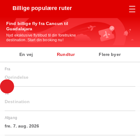
Billige populære ruter
Find billige fly fra Cancun til
Guadalajara
Nyd eksklusive flytilbud til din foretrukne
destination. Start din booking nu!
En vej
Rundtur
Flere byer
Fra
Oprindelse
Til
Destination
Afgang
fre. 7. aug. 2026