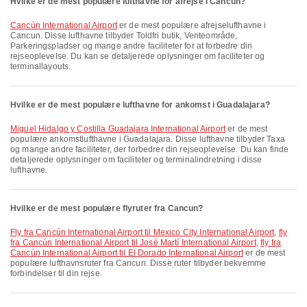
Hvilke er de mest populære lufthavne for afrejse i Cancun?
Cancún International Airport
er de mest populære afrejselufthavne i
Cancun. Disse lufthavne tilbyder Toldfri butik, Venteområde,
Parkeringspladser og mange andre faciliteter for at forbedre din
rejseoplevelse. Du kan se detaljerede oplysninger om faciliteter og
terminallayouts.
Hvilke er de mest populære lufthavne for ankomst i Guadalajara?
Miguel Hidalgo y Costilla Guadajara International Airport
er de mest
populære ankomstlufthavne i Guadalajara. Disse lufthavne tilbyder Taxa
og mange andre faciliteter, der forbedrer din rejseoplevelse. Du kan finde
detaljerede oplysninger om faciliteter og terminalindretning i disse
lufthavne.
Hvilke er de mest populære flyruter fra Cancun?
fly fra Cancún International Airport til Mexico City International Airport
,
fly
fra Cancún International Airport til José Martí International Airport
,
fly fra
Cancún International Airport til El Dorado International Airport
er de mest
populære lufthavnsruter fra Cancun. Disse ruter tilbyder bekvemme
forbindelser til din rejse.