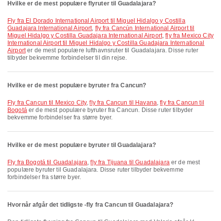
Hvilke er de mest populære flyruter til Guadalajara?
fly fra El Dorado International Airport til Miguel Hidalgo y Costilla
Guadajara International Airport
,
fly fra Cancún International Airport til
Miguel Hidalgo y Costilla Guadajara International Airport
,
fly fra Mexico City
International Airport til Miguel Hidalgo y Costilla Guadajara International
Airport
er de mest populære lufthavnsruter til Guadalajara. Disse ruter
tilbyder bekvemme forbindelser til din rejse.
Hvilke er de mest populære byruter fra Cancun?
fly fra Cancun til Mexico City
,
fly fra Cancun til Havana
,
fly fra Cancun til
Bogotá
er de mest populære byruter fra Cancun. Disse ruter tilbyder
bekvemme forbindelser fra større byer.
Hvilke er de mest populære byruter til Guadalajara?
fly fra Bogotá til Guadalajara
,
fly fra Tijuana til Guadalajara
er de mest
populære byruter til Guadalajara. Disse ruter tilbyder bekvemme
forbindelser fra større byer.
Hvornår afgår det tidligste -fly fra Cancun til Guadalajara?