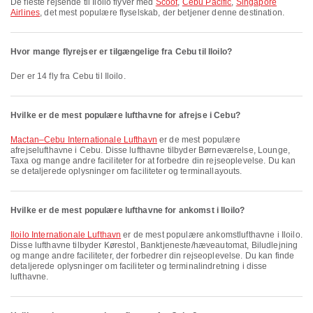
De fleste rejsende til Iloilo flyver med
Scoot
,
Cebu Pacific
,
Singapore
Airlines
, det mest populære flyselskab, der betjener denne destination.
Hvor mange flyrejser er tilgængelige fra Cebu til Iloilo?
Der er 14 fly fra Cebu til Iloilo.
Hvilke er de mest populære lufthavne for afrejse i Cebu?
Mactan–Cebu Internationale Lufthavn
er de mest populære
afrejselufthavne i Cebu. Disse lufthavne tilbyder Børneværelse, Lounge,
Taxa og mange andre faciliteter for at forbedre din rejseoplevelse. Du kan
se detaljerede oplysninger om faciliteter og terminallayouts.
Hvilke er de mest populære lufthavne for ankomst i Iloilo?
Iloilo Internationale Lufthavn
er de mest populære ankomstlufthavne i Iloilo.
Disse lufthavne tilbyder Kørestol, Banktjeneste/hæveautomat, Biludlejning
og mange andre faciliteter, der forbedrer din rejseoplevelse. Du kan finde
detaljerede oplysninger om faciliteter og terminalindretning i disse
lufthavne.