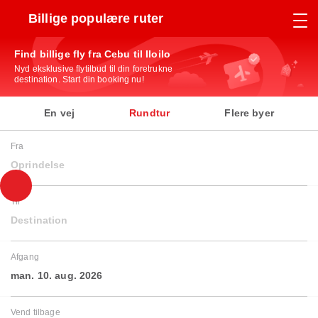
Billige populære ruter
Find billige fly fra Cebu til Iloilo
Nyd eksklusive flytilbud til din foretrukne
destination. Start din booking nu!
En vej
Rundtur
Flere byer
Fra
Oprindelse
Til
Destination
Afgang
man. 10. aug. 2026
Vend tilbage