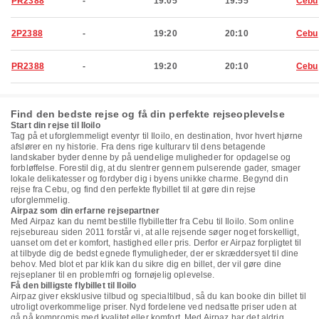
PR2388
-
19:05
19:55
Cebu
2P2388
-
19:20
20:10
Cebu
PR2388
-
19:20
20:10
Cebu
Find den bedste rejse og få din perfekte rejseoplevelse
Start din rejse til Iloilo
Tag på et uforglemmeligt eventyr til Iloilo, en destination, hvor hvert hjørne
afslører en ny historie. Fra dens rige kulturarv til dens betagende
landskaber byder denne by på uendelige muligheder for opdagelse og
forbløffelse. Forestil dig, at du slentrer gennem pulserende gader, smager
lokale delikatesser og fordyber dig i byens unikke charme. Begynd din
rejse fra Cebu, og find den perfekte flybillet til at gøre din rejse
uforglemmelig.
Airpaz som din erfarne rejsepartner
Med Airpaz kan du nemt bestille flybilletter fra Cebu til Iloilo. Som online
rejsebureau siden 2011 forstår vi, at alle rejsende søger noget forskelligt,
uanset om det er komfort, hastighed eller pris. Derfor er Airpaz forpligtet til
at tilbyde dig de bedst egnede flymuligheder, der er skræddersyet til dine
behov. Med blot et par klik kan du sikre dig en billet, der vil gøre dine
rejseplaner til en problemfri og fornøjelig oplevelse.
Få den billigste flybillet til Iloilo
Airpaz giver eksklusive tilbud og specialtilbud, så du kan booke din billet til
utroligt overkommelige priser. Nyd fordelene ved nedsatte priser uden at
gå på kompromis med kvalitet eller komfort. Med Airpaz har det aldrig