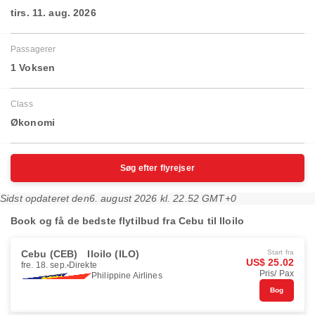
tirs. 11. aug. 2026
Passagerer
1 Voksen
Class
Økonomi
Søg efter flyrejser
Sidst opdateret den
6. august 2026 kl. 22.52 GMT+0
Book og få de bedste flytilbud fra Cebu til Iloilo
Cebu (CEB)
Iloilo (ILO)
Start fra
US$ 25.02
fre. 18. sep.
Direkte
Pris/ Pax
Philippine Airlines
Bog