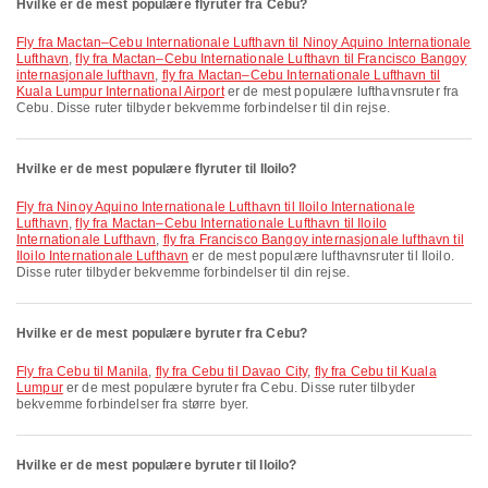
Hvilke er de mest populære flyruter fra Cebu?
fly fra Mactan–Cebu Internationale Lufthavn til Ninoy Aquino Internationale
Lufthavn
,
fly fra Mactan–Cebu Internationale Lufthavn til Francisco Bangoy
internasjonale lufthavn
,
fly fra Mactan–Cebu Internationale Lufthavn til
Kuala Lumpur International Airport
er de mest populære lufthavnsruter fra
Cebu. Disse ruter tilbyder bekvemme forbindelser til din rejse.
Hvilke er de mest populære flyruter til Iloilo?
fly fra Ninoy Aquino Internationale Lufthavn til Iloilo Internationale
Lufthavn
,
fly fra Mactan–Cebu Internationale Lufthavn til Iloilo
Internationale Lufthavn
,
fly fra Francisco Bangoy internasjonale lufthavn til
Iloilo Internationale Lufthavn
er de mest populære lufthavnsruter til Iloilo.
Disse ruter tilbyder bekvemme forbindelser til din rejse.
Hvilke er de mest populære byruter fra Cebu?
fly fra Cebu til Manila
,
fly fra Cebu til Davao City
,
fly fra Cebu til Kuala
Lumpur
er de mest populære byruter fra Cebu. Disse ruter tilbyder
bekvemme forbindelser fra større byer.
Hvilke er de mest populære byruter til Iloilo?