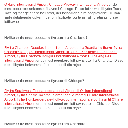
O'Hare International Airport
,
Chicago Midway International Airport
er de
mest populære ankomstlufthavne i Chicago. Disse lufthavne tilbyder Taxa,
Taxa og mange andre faciliteter, der forbedrer din rejseoplevelse. Du kan
finde detaljerede oplysninger om faciliteter og terminalindretning i disse
lufthavne.
Hvilke er de mest populære flyruter fra Charlotte?
fly fra Charlotte Douglas International Airport til LaGuardia Lufthavn
,
fly fra
Charlotte Douglas International Airport til John F Kennedy International
Airport
,
fly fra Charlotte Douglas International Airport til Los Angeles
International Airport
er de mest populære lufthavnsruter fra Charlotte. Disse
ruter tilbyder bekvemme forbindelser til din rejse.
Hvilke er de mest populære flyruter til Chicago?
fly fra Southwest Florida International Airport til O'Hare International
Airport
,
fly fra Seattle Tacoma International Airport til O'Hare International
Airport
,
fly fra Fort Lauderdale-Hollywood Internationale Lufthavn til O'Hare
International Airport
er de mest populære lufthavnsruter til Chicago. Disse
ruter tilbyder bekvemme forbindelser til din rejse.
Hvilke er de mest populære byruter fra Charlotte?