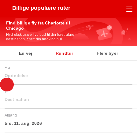
Billige populære ruter
Find billige fly fra Charlotte til
Chicago
Nyd eksklusive flytilbud til din foretrukne
destination. Start din booking nu!
En vej
Rundtur
Flere byer
Fra
Oprindelse
Til
Destination
Afgang
tirs. 11. aug. 2026