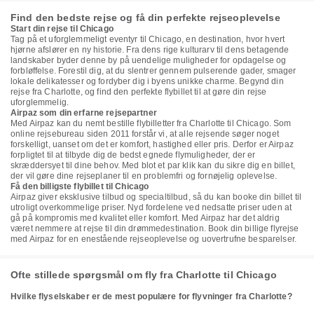
Find den bedste rejse og få din perfekte rejseoplevelse
Start din rejse til Chicago
Tag på et uforglemmeligt eventyr til Chicago, en destination, hvor hvert
hjørne afslører en ny historie. Fra dens rige kulturarv til dens betagende
landskaber byder denne by på uendelige muligheder for opdagelse og
forbløffelse. Forestil dig, at du slentrer gennem pulserende gader, smager
lokale delikatesser og fordyber dig i byens unikke charme. Begynd din
rejse fra Charlotte, og find den perfekte flybillet til at gøre din rejse
uforglemmelig.
Airpaz som din erfarne rejsepartner
Med Airpaz kan du nemt bestille flybilletter fra Charlotte til Chicago. Som
online rejsebureau siden 2011 forstår vi, at alle rejsende søger noget
forskelligt, uanset om det er komfort, hastighed eller pris. Derfor er Airpaz
forpligtet til at tilbyde dig de bedst egnede flymuligheder, der er
skræddersyet til dine behov. Med blot et par klik kan du sikre dig en billet,
der vil gøre dine rejseplaner til en problemfri og fornøjelig oplevelse.
Få den billigste flybillet til Chicago
Airpaz giver eksklusive tilbud og specialtilbud, så du kan booke din billet til
utroligt overkommelige priser. Nyd fordelene ved nedsatte priser uden at
gå på kompromis med kvalitet eller komfort. Med Airpaz har det aldrig
været nemmere at rejse til din drømmedestination. Book din billige flyrejse
med Airpaz for en enestående rejseoplevelse og uovertrufne besparelser.
Ofte stillede spørgsmål om fly fra Charlotte til Chicago
Hvilke flyselskaber er de mest populære for flyvninger fra Charlotte?