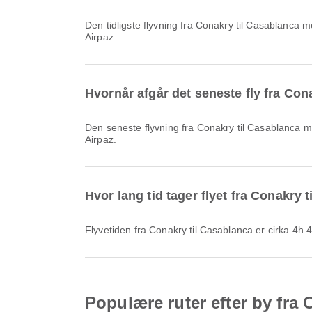
Den tidligste flyvning fra Conakry til Casablanca med Royal Air Maroc afgår kl. 02.15. Du kan se denne flyplan og sammenligne andre tilgængelige flymuligheder på
Airpaz.
Hvornår afgår det seneste fly fra Con
Den seneste flyvning fra Conakry til Casablanca med Royal Air Maroc afgår kl. 19.05. Du kan se denne tidsplan og sammenligne andre tilgængelige flymuligheder på
Airpaz.
Hvor lang tid tager flyet fra Conakry 
Flyvetiden fra Conakry til Casablanca er cirka 4h 
Populære ruter efter by fra