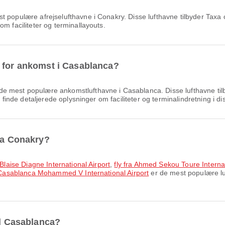
t populære afrejselufthavne i Conakry. Disse lufthavne tilbyder Taxa o
m faciliteter og terminallayouts.
e for ankomst i Casablanca?
de mest populære ankomstlufthavne i Casablanca. Disse lufthavne ti
n finde detaljerede oplysninger om faciliteter og terminalindretning i di
fra Conakry?
 Blaise Diagne International Airport
,
fly fra Ahmed Sekou Toure Internat
il Casablanca Mohammed V International Airport
er de mest populære luf
il Casablanca?