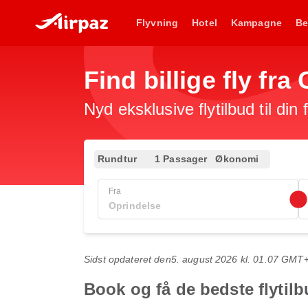
Flyvning
Hotel
Kampagne
Be
Find billige fly fr
Nyd eksklusive flytilbud til din
Rundtur
1 Passager
Økonomi
Fra
Sidst opdateret den
5. august 2026 kl. 01.07 GMT
Book og få de bedste flytilb