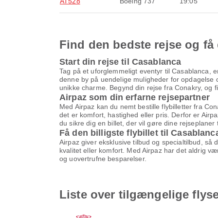
AT528
Boeing 737
19:05
Find den bedste rejse og få 
Start din rejse til Casablanca
Tag på et uforglemmeligt eventyr til Casablanca, en
denne by på uendelige muligheder for opdagelse og
unikke charme. Begynd din rejse fra Conakry, og find
Airpaz som din erfarne rejsepartner
Med Airpaz kan du nemt bestille flybilletter fra Co
det er komfort, hastighed eller pris. Derfor er Airp
du sikre dig en billet, der vil gøre dine rejseplaner 
Få den billigste flybillet til Casablanc
Airpaz giver eksklusive tilbud og specialtilbud, så
kvalitet eller komfort. Med Airpaz har det aldrig v
og uovertrufne besparelser.
Liste over tilgængelige flys