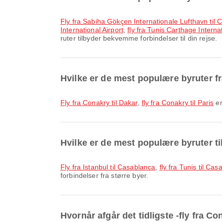
fly fra Sabiha Gökçen Internationale Lufthavn ti
International Airport
,
fly fra Tunis Carthage Intern
ruter tilbyder bekvemme forbindelser til din rejse.
Hvilke er de mest populære byruter f
fly fra Conakry til Dakar
,
fly fra Conakry til Paris
er
Hvilke er de mest populære byruter t
fly fra Istanbul til Casablanca
,
fly fra Tunis til Ca
forbindelser fra større byer.
Hvornår afgår det tidligste -fly fra C