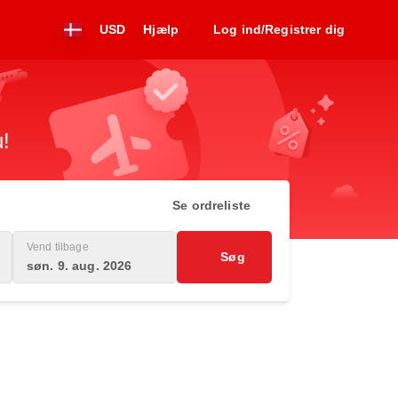
USD
Hjælp
Log ind/Registrer dig
u!
Se ordreliste
Vend tilbage
Søg
søn. 9. aug. 2026