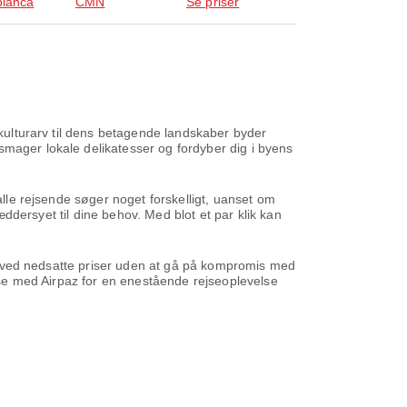
lanca
CMN
Se priser
 kulturarv til dens betagende landskaber byder
smager lokale delikatesser og fordyber dig i byens
alle rejsende søger noget forskelligt, uanset om
ræddersyet til dine behov. Med blot et par klik kan
ene ved nedsatte priser uden at gå på kompromis med
ejse med Airpaz for en enestående rejseoplevelse