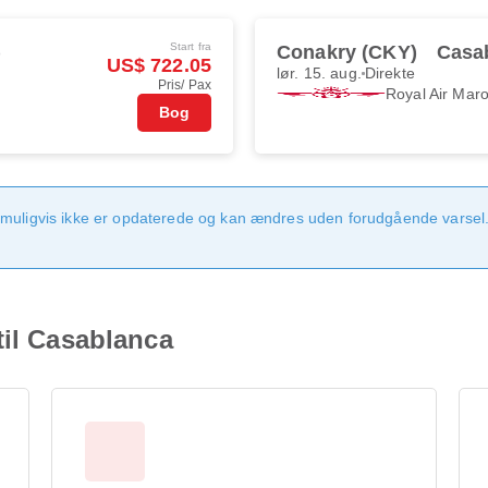
Start fra
)
Conakry (CKY)
Casa
US$ 722.05
lør. 15. aug.
Direkte
Pris/ Pax
Royal Air Mar
Bog
 muligvis ikke er opdaterede og kan ændres uden forudgående varsel.
til Casablanca