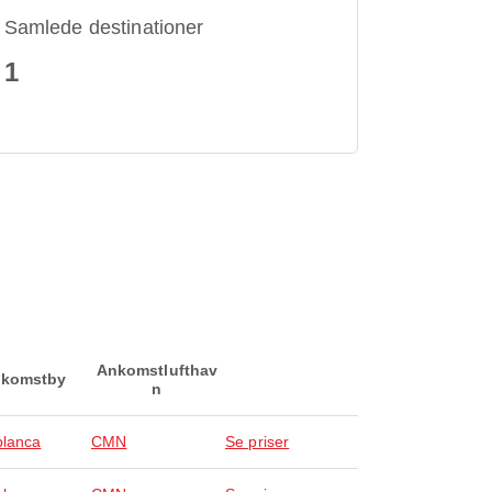
Samlede destinationer
1
Ankomstlufthav
komstby
n
lanca
CMN
Se priser