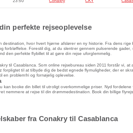
23:50
Conakry
CKY
Casab
din perfekte rejseoplevelse
 destination, hvor hvert hjørne afslører en ny historie. Fra dens rige
 forbløffelse. Forestil dig, at du slentrer gennem pulserende gader, 
 den perfekte flybillet til at gøre din rejse uforglemmelig.
nakry til Casablanca. Som online rejsebureau siden 2011 forstår vi, at 
az forpligtet til at tilbyde dig de bedst egnede flymuligheder, der er sk
til en problemfri og fornøjelig oplevelse.
a
 du kan booke din billet til utroligt overkommelige priser. Nyd fordel
æret nemmere at rejse til din drømmedestination. Book din billige flyr
elskaber fra Conakry til Casablanca