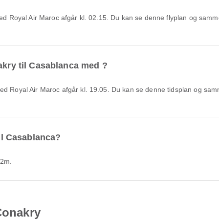
akry til Casablanca med ?
til Casablanca?
42m.
 Conakry