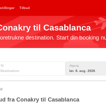
stillinger
Tilbud
a Conakry til Casablanca
 foretrukne destination. Start din booking n
Til
Afgang
lør. 8. aug. 2026
+0
ud fra Conakry til Casablanca