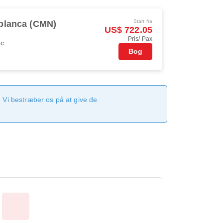
Start fra
blanca (CMN)
US$ 722.05
Pris/ Pax
oc
Bog
 Vi bestræber os på at give de