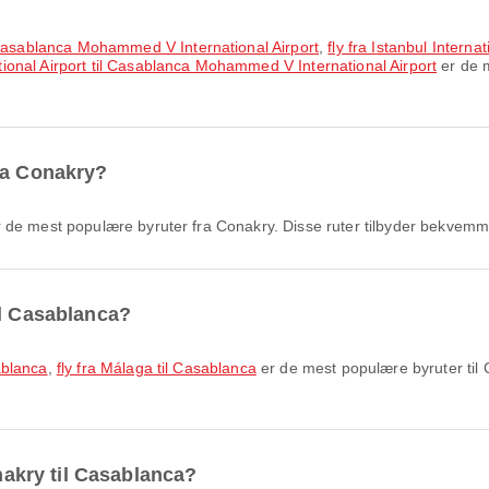
l Casablanca Mohammed V International Airport
,
fly fra Istanbul Inter
ational Airport til Casablanca Mohammed V International Airport
er de m
ra Conakry?
 de mest populære byruter fra Conakry. Disse ruter tilbyder bekvemme 
il Casablanca?
sablanca
,
fly fra Málaga til Casablanca
er de mest populære byruter til
onakry til Casablanca?