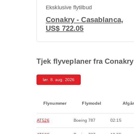
Eksklusive flytilbud
Conakry - Casablanca,
US$ 722.05
Tjek flyveplaner fra Conakry
lør. 8. aug. 2026
Flynummer
Flymodel
Afgår
AT526
Boeing 787
02:15