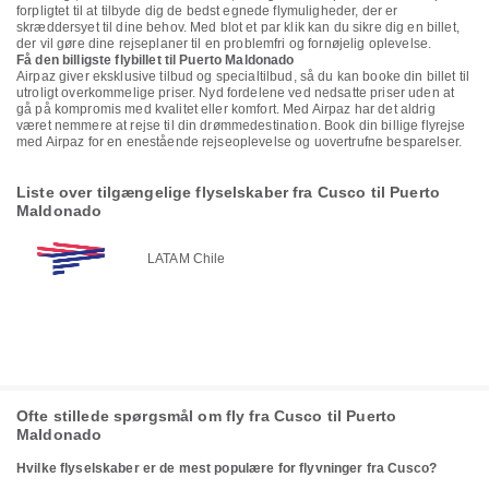
forpligtet til at tilbyde dig de bedst egnede flymuligheder, der er
skræddersyet til dine behov. Med blot et par klik kan du sikre dig en billet,
der vil gøre dine rejseplaner til en problemfri og fornøjelig oplevelse.
Få den billigste flybillet til Puerto Maldonado
Airpaz giver eksklusive tilbud og specialtilbud, så du kan booke din billet til
utroligt overkommelige priser. Nyd fordelene ved nedsatte priser uden at
gå på kompromis med kvalitet eller komfort. Med Airpaz har det aldrig
været nemmere at rejse til din drømmedestination. Book din billige flyrejse
med Airpaz for en enestående rejseoplevelse og uovertrufne besparelser.
Liste over tilgængelige flyselskaber fra Cusco til Puerto
Maldonado
LATAM Chile
Ofte stillede spørgsmål om fly fra Cusco til Puerto
Maldonado
Hvilke flyselskaber er de mest populære for flyvninger fra Cusco?