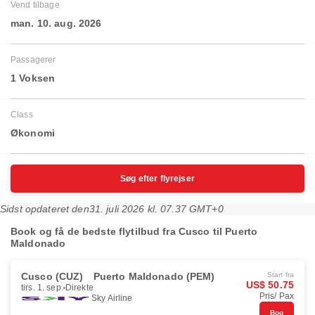
Vend tilbage
man. 10. aug. 2026
Passagerer
1 Voksen
Class
Økonomi
Søg efter flyrejser
Sidst opdateret den
31. juli 2026 kl. 07.37 GMT+0
Book og få de bedste flytilbud fra Cusco til Puerto
Maldonado
Cusco (CUZ)
Puerto Maldonado (PEM)
Start fra
US$ 50.75
tirs. 1. sep.
Direkte
Pris/ Pax
Sky Airline
Bog