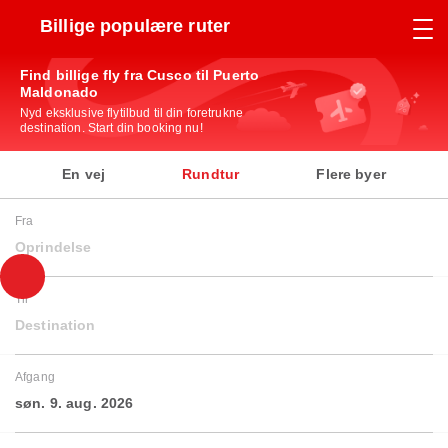
Billige populære ruter
Find billige fly fra Cusco til Puerto
Maldonado
Nyd eksklusive flytilbud til din foretrukne
destination. Start din booking nu!
En vej
Rundtur
Flere byer
Fra
Oprindelse
Til
Destination
Afgang
søn. 9. aug. 2026