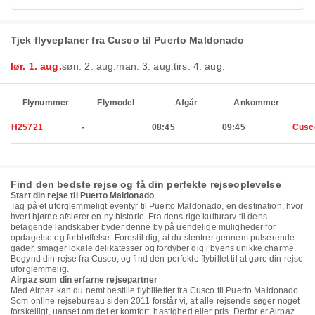
Tjek flyveplaner fra Cusco til Puerto Maldonado
lør. 1. aug.
søn. 2. aug.
man. 3. aug.
tirs. 4. aug.
Flynummer
Flymodel
Afgår
Ankommer
H25721
-
08:45
09:45
Cusc
Find den bedste rejse og få din perfekte rejseoplevelse
Start din rejse til Puerto Maldonado
Tag på et uforglemmeligt eventyr til Puerto Maldonado, en destination, hvor
hvert hjørne afslører en ny historie. Fra dens rige kulturarv til dens
betagende landskaber byder denne by på uendelige muligheder for
opdagelse og forbløffelse. Forestil dig, at du slentrer gennem pulserende
gader, smager lokale delikatesser og fordyber dig i byens unikke charme.
Begynd din rejse fra Cusco, og find den perfekte flybillet til at gøre din rejse
uforglemmelig.
Airpaz som din erfarne rejsepartner
Med Airpaz kan du nemt bestille flybilletter fra Cusco til Puerto Maldonado.
Som online rejsebureau siden 2011 forstår vi, at alle rejsende søger noget
forskelligt, uanset om det er komfort, hastighed eller pris. Derfor er Airpaz