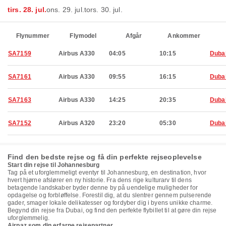
tirs. 28. jul.
ons. 29. jul.
tors. 30. jul.
Flynummer
Flymodel
Afgår
Ankommer
SA7159
Airbus A330
04:05
10:15
Duba
SA7161
Airbus A330
09:55
16:15
Duba
SA7163
Airbus A330
14:25
20:35
Duba
SA7152
Airbus A320
23:20
05:30
Duba
Find den bedste rejse og få din perfekte rejseoplevelse
Start din rejse til Johannesburg
Tag på et uforglemmeligt eventyr til Johannesburg, en destination, hvor
hvert hjørne afslører en ny historie. Fra dens rige kulturarv til dens
betagende landskaber byder denne by på uendelige muligheder for
opdagelse og forbløffelse. Forestil dig, at du slentrer gennem pulserende
gader, smager lokale delikatesser og fordyber dig i byens unikke charme.
Begynd din rejse fra Dubai, og find den perfekte flybillet til at gøre din rejse
uforglemmelig.
Airpaz som din erfarne rejsepartner