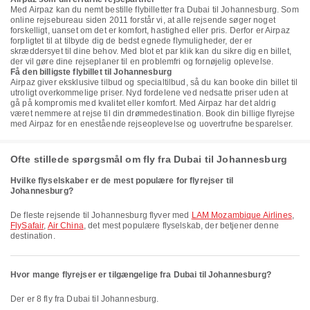
Med Airpaz kan du nemt bestille flybilletter fra Dubai til Johannesburg. Som
online rejsebureau siden 2011 forstår vi, at alle rejsende søger noget
forskelligt, uanset om det er komfort, hastighed eller pris. Derfor er Airpaz
forpligtet til at tilbyde dig de bedst egnede flymuligheder, der er
skræddersyet til dine behov. Med blot et par klik kan du sikre dig en billet,
der vil gøre dine rejseplaner til en problemfri og fornøjelig oplevelse.
Få den billigste flybillet til Johannesburg
Airpaz giver eksklusive tilbud og specialtilbud, så du kan booke din billet til
utroligt overkommelige priser. Nyd fordelene ved nedsatte priser uden at
gå på kompromis med kvalitet eller komfort. Med Airpaz har det aldrig
været nemmere at rejse til din drømmedestination. Book din billige flyrejse
med Airpaz for en enestående rejseoplevelse og uovertrufne besparelser.
Ofte stillede spørgsmål om fly fra Dubai til Johannesburg
Hvilke flyselskaber er de mest populære for flyrejser til
Johannesburg?
De fleste rejsende til Johannesburg flyver med
LAM Mozambique Airlines
,
FlySafair
,
Air China
, det mest populære flyselskab, der betjener denne
destination.
Hvor mange flyrejser er tilgængelige fra Dubai til Johannesburg?
Der er 8 fly fra Dubai til Johannesburg.