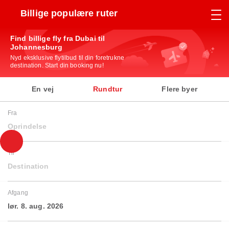
Billige populære ruter
Find billige fly fra Dubai til
Johannesburg
Nyd eksklusive flytilbud til din foretrukne
destination. Start din booking nu!
En vej
Rundtur
Flere byer
Fra
Oprindelse
Til
Destination
Afgang
lør. 8. aug. 2026