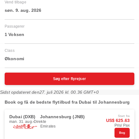
Vend tilbage
søn. 9. aug. 2026
Passagerer
1 Voksen
Class
Økonomi
Søg efter flyrejser
Sidst opdateret den
27. juli 2026 kl. 00.36 GMT+0
Book og få de bedste flytilbud fra Dubai til Johannesburg
Dubai (DXB)
Johannesburg (JNB)
Start fra
US$ 625.63
man. 31. aug.
Direkte
Pris/ Pax
Emirates
Bog