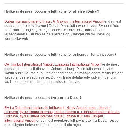
Hvilke er de mest populære lufthavne for afrejse i Dubai?
Dubai internasjonale lufthavn
,
Al Maktoum International Airport
er de mest
populære afrejselufthavne i Dubai. Disse lufthavne tilbyder Rygeområde,
Bederum, Lounge og mange andre faciliteter for at forbedre din
rejseoplevelse. Du kan se detaljerede oplysninger om faciliteter og
terminallayouts.
Hvilke er de mest populære lufthavne for ankomst i Johannesburg?
OR Tambo International Airport
,
Lanseria International Airport
er de mest
populære ankomstlufthavne i Johannesburg. Disse lufthavne tilbyder
Toldfri butik, Shuttle-bus, Parkeringspladser og mange andre faciliteter, der
forbedrer din rejseoplevelse. Du kan finde detaljerede oplysninger om
faciliteter og terminalindretning i disse lufthavne.
Hvilke er de mest populære flyruter fra Dubai?
fly fra Dubai internasjonale lufthavn til Ninoy Aquino Internationale
Lufthavn
,
fly fra Dubai internasjonale lufthavn til Tribhuvan Internationale
Lufthavn
,
fly fra Dubai internasjonale lufthavn til Kuala Lumpur
International Airport
er de mest populære lufthavnsruter fra Dubai. Disse
ruter tilbyder bekvemme forbindelser til din rejse.