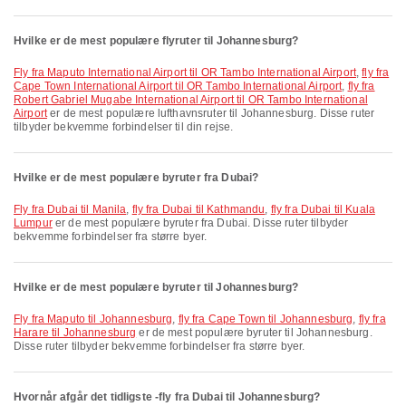
Hvilke er de mest populære flyruter til Johannesburg?
fly fra Maputo International Airport til OR Tambo International Airport
,
fly fra
Cape Town International Airport til OR Tambo International Airport
,
fly fra
Robert Gabriel Mugabe International Airport til OR Tambo International
Airport
er de mest populære lufthavnsruter til Johannesburg. Disse ruter
tilbyder bekvemme forbindelser til din rejse.
Hvilke er de mest populære byruter fra Dubai?
fly fra Dubai til Manila
,
fly fra Dubai til Kathmandu
,
fly fra Dubai til Kuala
Lumpur
er de mest populære byruter fra Dubai. Disse ruter tilbyder
bekvemme forbindelser fra større byer.
Hvilke er de mest populære byruter til Johannesburg?
fly fra Maputo til Johannesburg
,
fly fra Cape Town til Johannesburg
,
fly fra
Harare til Johannesburg
er de mest populære byruter til Johannesburg.
Disse ruter tilbyder bekvemme forbindelser fra større byer.
Hvornår afgår det tidligste -fly fra Dubai til Johannesburg?