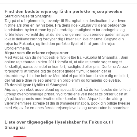
Find den bedste rejse og få din perfekte rejseoplevelse
Start din rejse til Shanghai
Tag på et uforglemmeligt eventyr til Shanghai, en destination, hvor hvert
hjørne afslører en ny historie. Fra dens rige kulturarv til dens betagende
landskaber byder denne by på uendelige muligheder for opdagelse og
forbløffelse. Forestil dig, at du slentrer gennem pulserende gader, smager
lokale delikatesser og fordyber dig i byens unikke charme. Begynd din
rejse fra Fukuoka, og find den perfekte flybillet til at gøre din rejse
uforglemmelig.
Airpaz som din erfarne rejsepartner
Med Airpaz kan du nemt bestille flybilletter fra Fukuoka til Shanghai. Som
online rejsebureau siden 2011 forstår vi, at alle rejsende søger noget
forskelligt, uanset om det er komfort, hastighed eller pris. Derfor er Airpaz
forpligtet til at tilbyde dig de bedst egnede flymuligheder, der er
skræddersyet til dine behov. Med blot et par klik kan du sikre dig en billet,
der vil gøre dine rejseplaner til en problemfri og fornøjelig oplevelse.
Få den billigste flybillet til Shanghai
Airpaz giver eksklusive tilbud og specialtilbud, så du kan booke din billet til
utroligt overkommelige priser. Nyd fordelene ved nedsatte priser uden at
gå på kompromis med kvalitet eller komfort. Med Airpaz har det aldrig
været nemmere at rejse til din drømmedestination. Book din billige flyrejse
med Airpaz for en enestående rejseoplevelse og uovertrufne besparelser.
Liste over tilgængelige flyselskaber fra Fukuoka til
Shanghai