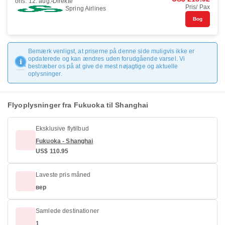
ons. 12. aug.
Direkte
Pris/ Pax
Spring Airlines
Bog
Bemærk venligst, at priserne på denne side muligvis ikke er
opdaterede og kan ændres uden forudgående varsel. Vi
bestræber os på at give de mest nøjagtige og aktuelle
oplysninger.
Flyoplysninger fra Fukuoka til Shanghai
Eksklusive flytilbud
Fukuoka - Shanghai
US$ 110.95
Laveste pris måned
вер
Samlede destinationer
1