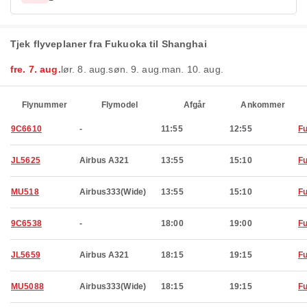
Tjek flyveplaner fra Fukuoka til Shanghai
fre. 7. aug.
lør. 8. aug.
søn. 9. aug.
man. 10. aug.
Flynummer
Flymodel
Afgår
Ankommer
9C6610
-
11:55
12:55
F
JL5625
Airbus A321
13:55
15:10
F
MU518
Airbus333(Wide)
13:55
15:10
F
9C6538
-
18:00
19:00
F
JL5659
Airbus A321
18:15
19:15
F
MU5088
Airbus333(Wide)
18:15
19:15
F