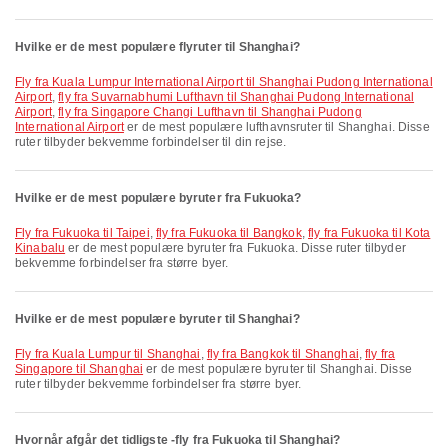
Hvilke er de mest populære flyruter til Shanghai?
fly fra Kuala Lumpur International Airport til Shanghai Pudong International
Airport
,
fly fra Suvarnabhumi Lufthavn til Shanghai Pudong International
Airport
,
fly fra Singapore Changi Lufthavn til Shanghai Pudong
International Airport
er de mest populære lufthavnsruter til Shanghai. Disse
ruter tilbyder bekvemme forbindelser til din rejse.
Hvilke er de mest populære byruter fra Fukuoka?
fly fra Fukuoka til Taipei
,
fly fra Fukuoka til Bangkok
,
fly fra Fukuoka til Kota
Kinabalu
er de mest populære byruter fra Fukuoka. Disse ruter tilbyder
bekvemme forbindelser fra større byer.
Hvilke er de mest populære byruter til Shanghai?
fly fra Kuala Lumpur til Shanghai
,
fly fra Bangkok til Shanghai
,
fly fra
Singapore til Shanghai
er de mest populære byruter til Shanghai. Disse
ruter tilbyder bekvemme forbindelser fra større byer.
Hvornår afgår det tidligste -fly fra Fukuoka til Shanghai?