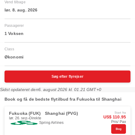
Vend tilbage
lør. 8. aug. 2026
Passagerer
1 Voksen
Class
Økonomi
Søg efter flyrejser
Sidst opdateret den
6. august 2026 kl. 01.21 GMT+0
Book og få de bedste flytilbud fra Fukuoka til Shanghai
Fukuoka (FUK)
Shanghai (PVG)
Start fra
US$ 110.95
lør. 26. sep.
Direkte
Pris/ Pax
Spring Airlines
Bog