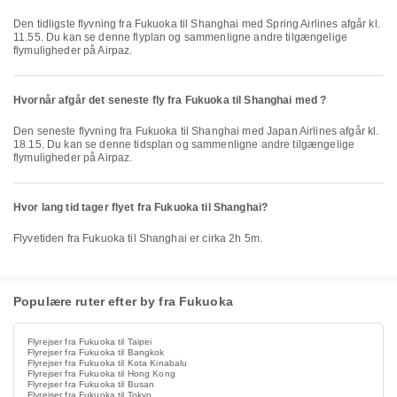
Den tidligste flyvning fra Fukuoka til Shanghai med Spring Airlines afgår kl.
11.55. Du kan se denne flyplan og sammenligne andre tilgængelige
flymuligheder på Airpaz.
Hvornår afgår det seneste fly fra Fukuoka til Shanghai med ?
Den seneste flyvning fra Fukuoka til Shanghai med Japan Airlines afgår kl.
18.15. Du kan se denne tidsplan og sammenligne andre tilgængelige
flymuligheder på Airpaz.
Hvor lang tid tager flyet fra Fukuoka til Shanghai?
Flyvetiden fra Fukuoka til Shanghai er cirka 2h 5m.
Populære ruter efter by fra Fukuoka
Flyrejser fra Fukuoka til Taipei
Flyrejser fra Fukuoka til Bangkok
Flyrejser fra Fukuoka til Kota Kinabalu
Flyrejser fra Fukuoka til Hong Kong
Flyrejser fra Fukuoka til Busan
Flyrejser fra Fukuoka til Tokyo