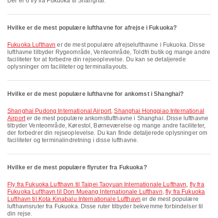
Der er 6 fly fra Fukuoka til Shanghai.
Hvilke er de mest populære lufthavne for afrejse i Fukuoka?
Fukuoka Lufthavn
er de mest populære afrejselufthavne i Fukuoka. Disse
lufthavne tilbyder Rygeområde, Venteområde, Toldfri butik og mange andre
faciliteter for at forbedre din rejseoplevelse. Du kan se detaljerede
oplysninger om faciliteter og terminallayouts.
Hvilke er de mest populære lufthavne for ankomst i Shanghai?
Shanghai Pudong International Airport
,
Shanghai Hongqiao International
Airport
er de mest populære ankomstlufthavne i Shanghai. Disse lufthavne
tilbyder Venteområde, Kørestol, Børneværelse og mange andre faciliteter,
der forbedrer din rejseoplevelse. Du kan finde detaljerede oplysninger om
faciliteter og terminalindretning i disse lufthavne.
Hvilke er de mest populære flyruter fra Fukuoka?
fly fra Fukuoka Lufthavn til Taipei Taoyuan Internationale Lufthavn
,
fly fra
Fukuoka Lufthavn til Don Mueang Internationale Lufthavn
,
fly fra Fukuoka
Lufthavn til Kota Kinabalu Internationale Lufthavn
er de mest populære
lufthavnsruter fra Fukuoka. Disse ruter tilbyder bekvemme forbindelser til
din rejse.