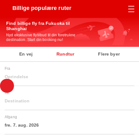
Billige populære ruter
Find billige fly fra Fukuoka til
Shanghai
Nyd eksklusive flytilbud til din foretrukne
destination. Start din booking nu!
En vej
Rundtur
Flere byer
Fra
Oprindelse
Til
Destination
Afgang
fre. 7. aug. 2026