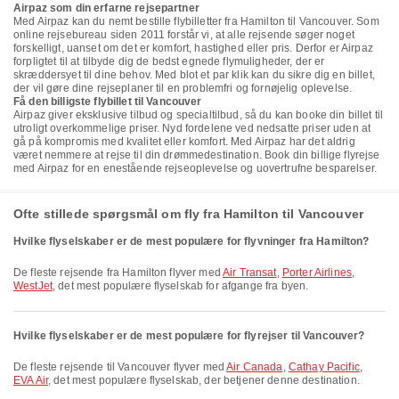
Airpaz som din erfarne rejsepartner
Med Airpaz kan du nemt bestille flybilletter fra Hamilton til Vancouver. Som
online rejsebureau siden 2011 forstår vi, at alle rejsende søger noget
forskelligt, uanset om det er komfort, hastighed eller pris. Derfor er Airpaz
forpligtet til at tilbyde dig de bedst egnede flymuligheder, der er
skræddersyet til dine behov. Med blot et par klik kan du sikre dig en billet,
der vil gøre dine rejseplaner til en problemfri og fornøjelig oplevelse.
Få den billigste flybillet til Vancouver
Airpaz giver eksklusive tilbud og specialtilbud, så du kan booke din billet til
utroligt overkommelige priser. Nyd fordelene ved nedsatte priser uden at
gå på kompromis med kvalitet eller komfort. Med Airpaz har det aldrig
været nemmere at rejse til din drømmedestination. Book din billige flyrejse
med Airpaz for en enestående rejseoplevelse og uovertrufne besparelser.
Ofte stillede spørgsmål om fly fra Hamilton til Vancouver
Hvilke flyselskaber er de mest populære for flyvninger fra Hamilton?
De fleste rejsende fra Hamilton flyver med
Air Transat
,
Porter Airlines
,
WestJet
, det mest populære flyselskab for afgange fra byen.
Hvilke flyselskaber er de mest populære for flyrejser til Vancouver?
De fleste rejsende til Vancouver flyver med
Air Canada
,
Cathay Pacific
,
EVA Air
, det mest populære flyselskab, der betjener denne destination.