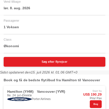
Vend tilbage
lør. 8. aug. 2026
Passagerer
1 Voksen
Class
Økonomi
Søg efter flyrejser
Sidst opdateret den
15. juli 2026 kl. 01.06 GMT+0
Book og få de bedste flytilbud fra Hamilton til Vancouver
Hamilton (YHM)
Vancouver (YVR)
Start fra
US$ 190.29
fre. 24. jul.
Direkte
Pris/ Pax
Porter Airlines
Bog