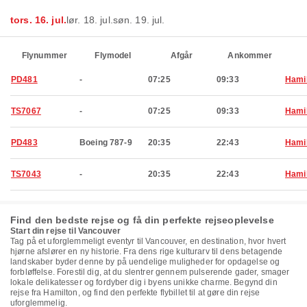
tors. 16. jul.
lør. 18. jul.
søn. 19. jul.
Flynummer
Flymodel
Afgår
Ankommer
PD481
-
07:25
09:33
Hami
TS7067
-
07:25
09:33
Hami
PD483
Boeing 787-9
20:35
22:43
Hami
TS7043
-
20:35
22:43
Hami
Find den bedste rejse og få din perfekte rejseoplevelse
Start din rejse til Vancouver
Tag på et uforglemmeligt eventyr til Vancouver, en destination, hvor hvert
hjørne afslører en ny historie. Fra dens rige kulturarv til dens betagende
landskaber byder denne by på uendelige muligheder for opdagelse og
forbløffelse. Forestil dig, at du slentrer gennem pulserende gader, smager
lokale delikatesser og fordyber dig i byens unikke charme. Begynd din
rejse fra Hamilton, og find den perfekte flybillet til at gøre din rejse
uforglemmelig.