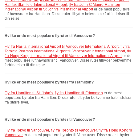
International Airport
,
fly fra John C Munro Hamilton International Airport til
Halifax Stanfield International Airport
,
fly fra John C Munro Hamilton
International Airport til St John's International Airport
er de mest populære
lufthavnsruter fra Hamilton. Disse ruter tilbyder bekvemme forbindelser til
din rejse.
Hvilke er de mest populære flyruter til Vancouver?
fly fra Narita International Airport til Vancouver International Airport
,
fly fra
Toronto Pearson International Airport til Vancouver International Airport
,
fly
fra Hong Kong International Airport til Vancouver International Airport
er de
mest populære lufthavnsruter til Vancouver. Disse ruter tilbyder bekvemme
forbindelser til din rejse.
Hvilke er de mest populære byruter fra Hamilton?
fly fra Hamilton til St. John's
,
fly fra Hamilton til Edmonton
er de mest
populære byruter fra Hamilton. Disse ruter tilbyder bekvemme forbindelser
fra større byer.
Hvilke er de mest populære byruter til Vancouver?
fly fra Tokyo til Vancouver
,
fly fra Toronto til Vancouver
,
fly fra Hong Kong til
Vancouver
er de mest populære byruter til Vancouver. Disse ruter tilbyder