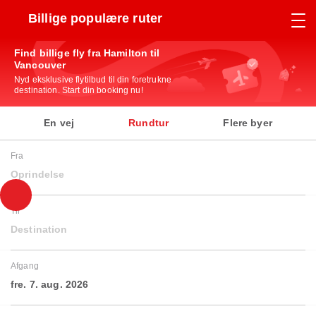
Billige populære ruter
Find billige fly fra Hamilton til
Vancouver
Nyd eksklusive flytilbud til din foretrukne
destination. Start din booking nu!
En vej
Rundtur
Flere byer
Fra
Oprindelse
Til
Destination
Afgang
fre. 7. aug. 2026