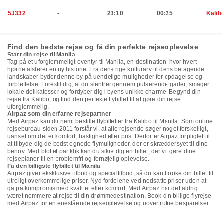
5J332
-
23:10
00:25
Kalib
Find den bedste rejse og få din perfekte rejseoplevelse
Start din rejse til Manila
Tag på et uforglemmeligt eventyr til Manila, en destination, hvor hvert
hjørne afslører en ny historie. Fra dens rige kulturarv til dens betagende
landskaber byder denne by på uendelige muligheder for opdagelse og
forbløffelse. Forestil dig, at du slentrer gennem pulserende gader, smager
lokale delikatesser og fordyber dig i byens unikke charme. Begynd din
rejse fra Kalibo, og find den perfekte flybillet til at gøre din rejse
uforglemmelig.
Airpaz som din erfarne rejsepartner
Med Airpaz kan du nemt bestille flybilletter fra Kalibo til Manila. Som online
rejsebureau siden 2011 forstår vi, at alle rejsende søger noget forskelligt,
uanset om det er komfort, hastighed eller pris. Derfor er Airpaz forpligtet til
at tilbyde dig de bedst egnede flymuligheder, der er skræddersyet til dine
behov. Med blot et par klik kan du sikre dig en billet, der vil gøre dine
rejseplaner til en problemfri og fornøjelig oplevelse.
Få den billigste flybillet til Manila
Airpaz giver eksklusive tilbud og specialtilbud, så du kan booke din billet til
utroligt overkommelige priser. Nyd fordelene ved nedsatte priser uden at
gå på kompromis med kvalitet eller komfort. Med Airpaz har det aldrig
været nemmere at rejse til din drømmedestination. Book din billige flyrejse
med Airpaz for en enestående rejseoplevelse og uovertrufne besparelser.