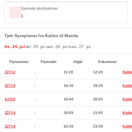
Samlede destinationer
1
Tjek flyveplaner fra Kalibo til Manila
fre. 24. jul.
lør. 25. jul.
søn. 26. jul.
man. 27. jul.
Flynummer
Flymodel
Afgår
Ankommer
Z2712
-
11:20
12:20
Kalib
Z2716
-
18:30
19:35
Kalib
5J332
-
19:40
20:55
Kalib
Z2714
-
20:05
21:05
Kalib
Z2714
-
22:30
23:30
Kalib