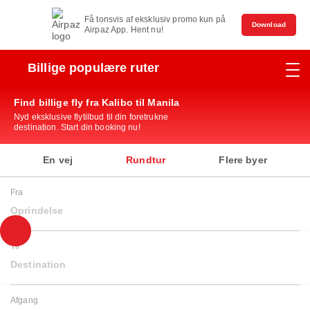
Få tonsvis af eksklusiv promo kun på
Download
Airpaz App. Hent nu!
Billige populære ruter
Find billige fly fra Kalibo til Manila
Nyd eksklusive flytilbud til din foretrukne
destination. Start din booking nu!
En vej
Rundtur
Flere byer
Fra
Oprindelse
Til
Destination
Afgang