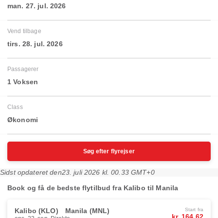
man. 27. jul. 2026
Vend tilbage
tirs. 28. jul. 2026
Passagerer
1 Voksen
Class
Økonomi
Søg efter flyrejser
Sidst opdateret den
23. juli 2026 kl. 00.33 GMT+0
Book og få de bedste flytilbud fra Kalibo til Manila
Kalibo (KLO)
Manila (MNL)
Start fra
kr. 164.62