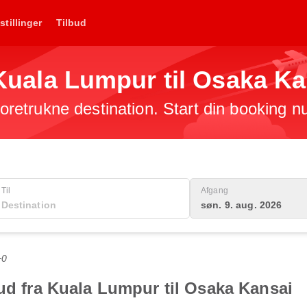
stillinger
Tilbud
a Kuala Lumpur til Osaka K
 foretrukne destination. Start din booking n
Til
Afgang
søn. 9. aug. 2026
+0
bud fra Kuala Lumpur til Osaka Kansai