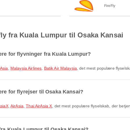
FireFly
fly fra Kuala Lumpur til Osaka Kansai
ære for flyvninger fra Kuala Lumpur?
rAsia
,
Malaysia Airlines
,
Batik Air Malaysia
, det mest populære flyselsk
re for flyrejser til Osaka Kansai?
AsiaX
,
AirAsia
,
Thai AirAsia X
, det mest populære flyselskab, der betje
 fra Kuala Lumpur til Osaka Kansai?