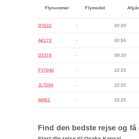
Flynummer
Flymodel
Afgår
D7532
-
02:20
AK170
-
02:55
D7378
-
09:20
FY7042
-
22:25
JL7094
-
22:25
MH52
-
22:25
Find den bedste rejse og få 
Start din rejse til Osaka Kansai