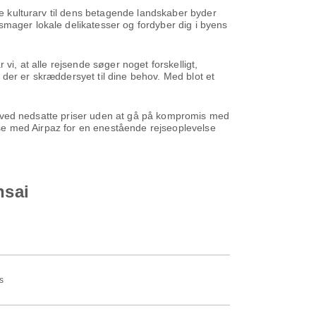
ge kulturarv til dens betagende landskaber byder
smager lokale delikatesser og fordyber dig i byens
vi, at alle rejsende søger noget forskelligt,
, der er skræddersyet til dine behov. Med blot et
ene ved nedsatte priser uden at gå på kompromis med
ejse med Airpaz for en enestående rejseoplevelse
nsai
s