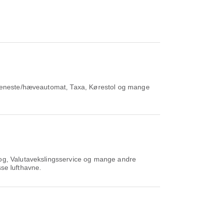
ktjeneste/hæveautomat, Taxa, Kørestol og mange
og, Valutavekslingsservice og mange andre
sse lufthavne.