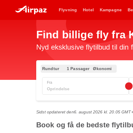
Flyvning
Hotel
Kampagne
Be
Find billige fly fr
Nyd eksklusive flytilbud til din
Rundtur
1 Passager
Økonomi
Fra
Sidst opdateret den
6. august 2026 kl. 20.05 GMT
Book og få de bedste flytil