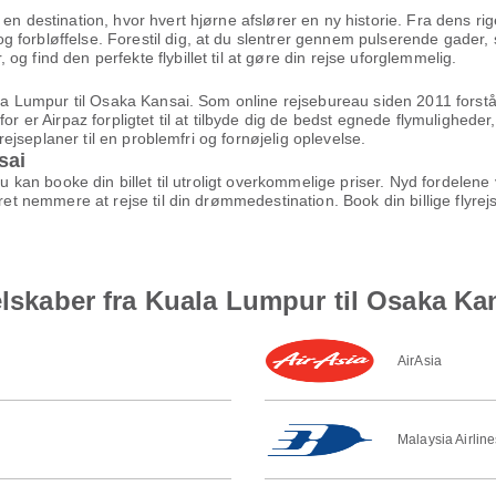
 en destination, hvor hvert hjørne afslører en ny historie. Fra dens ri
 forbløffelse. Forestil dig, at du slentrer gennem pulserende gader, 
g find den perfekte flybillet til at gøre din rejse uforglemmelig.
ala Lumpur til Osaka Kansai. Som online rejsebureau siden 2011 forstår 
or er Airpaz forpligtet til at tilbyde dig de bedst egnede flymuligheder
 rejseplaner til en problemfri og fornøjelig oplevelse.
sai
 du kan booke din billet til utroligt overkommelige priser. Nyd fordel
æret nemmere at rejse til din drømmedestination. Book din billige flyr
elskaber fra Kuala Lumpur til Osaka Ka
AirAsia
Malaysia Airline