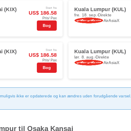
Start fra
i (KIX)
Kuala Lumpur (KUL)
US$ 186.58
fre. 18. sep.
Direkte
Pris/ Pax
AirAsiaX
Bog
Start fra
i (KIX)
Kuala Lumpur (KUL)
US$ 186.58
lør. 8. aug.
Direkte
Pris/ Pax
AirAsiaX
Bog
 muligvis ikke er opdaterede og kan ændres uden forudgående varsel.
mpur til Osaka Kansai