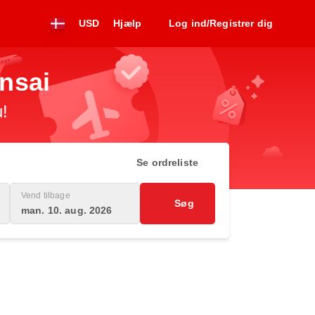
USD
Hjælp
Log ind/Registrer dig
ansai
u!
Se ordreliste
Vend tilbage
Søg
man. 10. aug. 2026