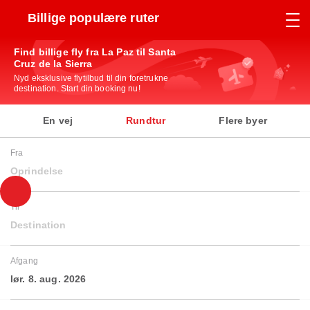
Billige populære ruter
Find billige fly fra La Paz til Santa
Cruz de la Sierra
Nyd eksklusive flytilbud til din foretrukne
destination. Start din booking nu!
En vej
Rundtur
Flere byer
Fra
Oprindelse
Til
Destination
Afgang
lør. 8. aug. 2026