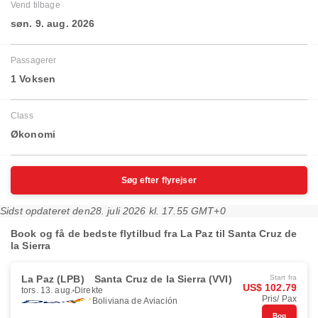
Vend tilbage
søn. 9. aug. 2026
Passagerer
1 Voksen
Class
Økonomi
Søg efter flyrejser
Sidst opdateret den
28. juli 2026 kl. 17.55 GMT+0
Book og få de bedste flytilbud fra La Paz til Santa Cruz de
la Sierra
La Paz (LPB)
Santa Cruz de la Sierra (VVI)
Start fra
US$ 102.79
tors. 13. aug.
Direkte
Pris/ Pax
Boliviana de Aviación
Bog