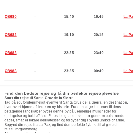
OB680
-
15:40
16:45
La P
OB682
-
19:10
20:15
La P
OB688
-
22:35
23:40
La P
OB988
-
23:35
00:40
La P
Find den bedste rejse og få din perfekte rejseoplevelse
Start din rejse til Santa Cruz de la Sierra
Tag på et uforglemmeligt eventyr til Santa Cruz de la Sierra, en destination,
hvor hvert hjørne afslører en ny historie. Fra dens rige kulturarv til dens
betagende landskaber byder denne by på uendelige muligheder for
opdagelse og forbløffelse. Forestil dig, at du slentrer gennem pulserende
gader, smager lokale delikatesser og fordyber dig i byens unikke charme.
Begynd din rejse fra La Paz, og find den perfekte flybillet til at gøre din
rejse uforglemmelig.