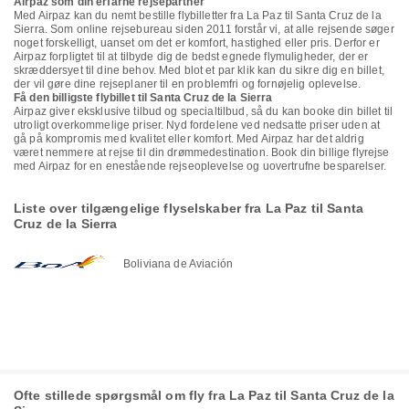
Airpaz som din erfarne rejsepartner
Med Airpaz kan du nemt bestille flybilletter fra La Paz til Santa Cruz de la
Sierra. Som online rejsebureau siden 2011 forstår vi, at alle rejsende søger
noget forskelligt, uanset om det er komfort, hastighed eller pris. Derfor er
Airpaz forpligtet til at tilbyde dig de bedst egnede flymuligheder, der er
skræddersyet til dine behov. Med blot et par klik kan du sikre dig en billet,
der vil gøre dine rejseplaner til en problemfri og fornøjelig oplevelse.
Få den billigste flybillet til Santa Cruz de la Sierra
Airpaz giver eksklusive tilbud og specialtilbud, så du kan booke din billet til
utroligt overkommelige priser. Nyd fordelene ved nedsatte priser uden at
gå på kompromis med kvalitet eller komfort. Med Airpaz har det aldrig
været nemmere at rejse til din drømmedestination. Book din billige flyrejse
med Airpaz for en enestående rejseoplevelse og uovertrufne besparelser.
Liste over tilgængelige flyselskaber fra La Paz til Santa
Cruz de la Sierra
Boliviana de Aviación
Ofte stillede spørgsmål om fly fra La Paz til Santa Cruz de la