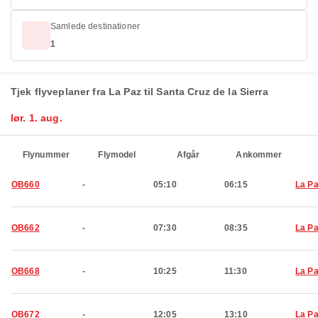
Samlede destinationer
1
Tjek flyveplaner fra La Paz til Santa Cruz de la Sierra
lør. 1. aug.
Flynummer
Flymodel
Afgår
Ankommer
OB660
-
05:10
06:15
La P
OB662
-
07:30
08:35
La P
OB668
-
10:25
11:30
La P
OB672
-
12:05
13:10
La P