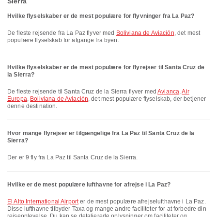
Sierra
Hvilke flyselskaber er de mest populære for flyvninger fra La Paz?
De fleste rejsende fra La Paz flyver med
Boliviana de Aviación
, det mest
populære flyselskab for afgange fra byen.
Hvilke flyselskaber er de mest populære for flyrejser til Santa Cruz de
la Sierra?
De fleste rejsende til Santa Cruz de la Sierra flyver med
Avianca
,
Air
Europa
,
Boliviana de Aviación
, det mest populære flyselskab, der betjener
denne destination.
Hvor mange flyrejser er tilgængelige fra La Paz til Santa Cruz de la
Sierra?
Der er 9 fly fra La Paz til Santa Cruz de la Sierra.
Hvilke er de mest populære lufthavne for afrejse i La Paz?
El Alto International Airport
er de mest populære afrejselufthavne i La Paz.
Disse lufthavne tilbyder Taxa og mange andre faciliteter for at forbedre din
rejseoplevelse. Du kan se detaljerede oplysninger om faciliteter og