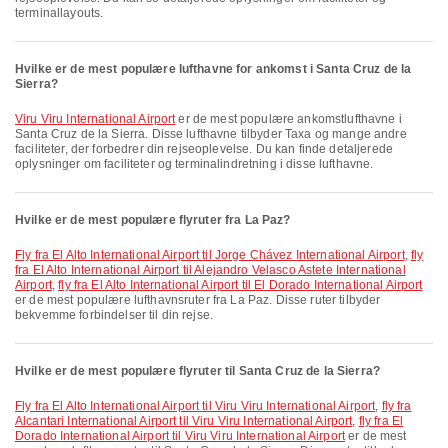
terminallayouts.
Hvilke er de mest populære lufthavne for ankomst i Santa Cruz de la
Sierra?
Viru Viru International Airport
er de mest populære ankomstlufthavne i
Santa Cruz de la Sierra. Disse lufthavne tilbyder Taxa og mange andre
faciliteter, der forbedrer din rejseoplevelse. Du kan finde detaljerede
oplysninger om faciliteter og terminalindretning i disse lufthavne.
Hvilke er de mest populære flyruter fra La Paz?
fly fra El Alto International Airport til Jorge Chávez International Airport
,
fly
fra El Alto International Airport til Alejandro Velasco Astete International
Airport
,
fly fra El Alto International Airport til El Dorado International Airport
er de mest populære lufthavnsruter fra La Paz. Disse ruter tilbyder
bekvemme forbindelser til din rejse.
Hvilke er de mest populære flyruter til Santa Cruz de la Sierra?
fly fra El Alto International Airport til Viru Viru International Airport
,
fly fra
Alcantari International Airport til Viru Viru International Airport
,
fly fra El
Dorado International Airport til Viru Viru International Airport
er de mest