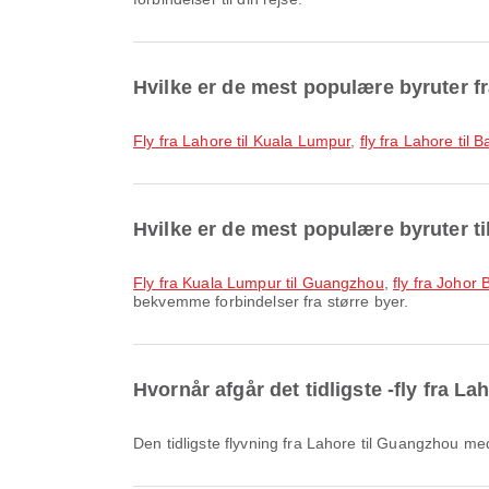
Hvilke er de mest populære byruter f
fly fra Lahore til Kuala Lumpur
,
fly fra Lahore til 
Hvilke er de mest populære byruter 
fly fra Kuala Lumpur til Guangzhou
,
fly fra Johor
bekvemme forbindelser fra større byer.
Hvornår afgår det tidligste -fly fra L
Den tidligste flyvning fra Lahore til Guangzhou 