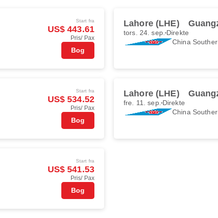
Start fra
Lahore (LHE)
Guang
US$ 443.61
tors. 24. sep.
Direkte
Pris/ Pax
China Souther
Bog
Start fra
Lahore (LHE)
Guang
US$ 534.52
fre. 11. sep.
Direkte
Pris/ Pax
China Souther
Bog
Start fra
US$ 541.53
Pris/ Pax
Bog