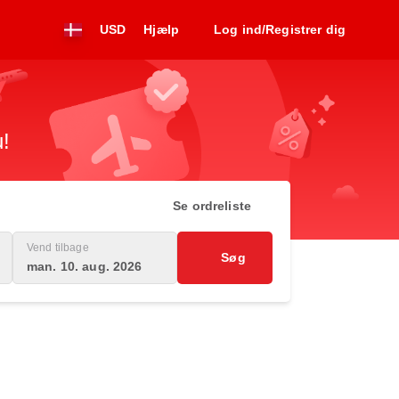
USD
Hjælp
Log ind/Registrer dig
u!
Se ordreliste
Vend tilbage
Søg
man. 10. aug. 2026