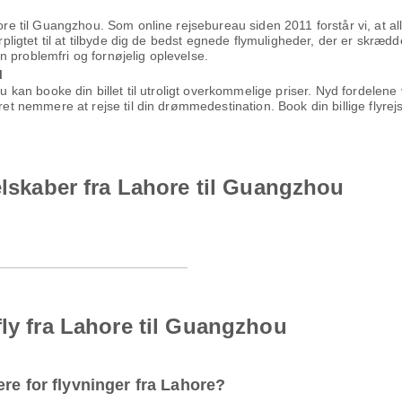
hore til Guangzhou. Som online rejsebureau siden 2011 forstår vi, at a
orpligtet til at tilbyde dig de bedst egnede flymuligheder, der er skrædd
 en problemfri og fornøjelig oplevelse.
u
 du kan booke din billet til utroligt overkommelige priser. Nyd fordel
æret nemmere at rejse til din drømmedestination. Book din billige flyr
elskaber fra Lahore til Guangzhou
fly fra Lahore til Guangzhou
re for flyvninger fra Lahore?