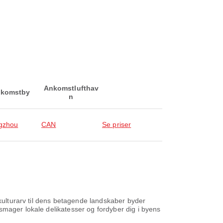
Ankomstlufthav
komstby
n
gzhou
CAN
Se priser
 kulturarv til dens betagende landskaber byder
smager lokale delikatesser og fordyber dig i byens