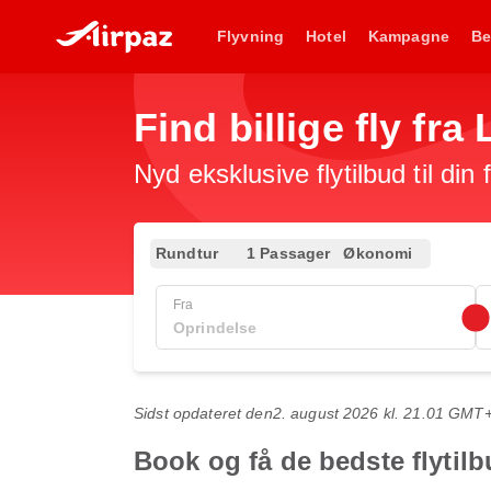
Flyvning
Hotel
Kampagne
Be
Find billige fly fr
Nyd eksklusive flytilbud til din
Rundtur
1 Passager
Økonomi
Fra
Sidst opdateret den
2. august 2026 kl. 21.01 GMT
Book og få de bedste flytil