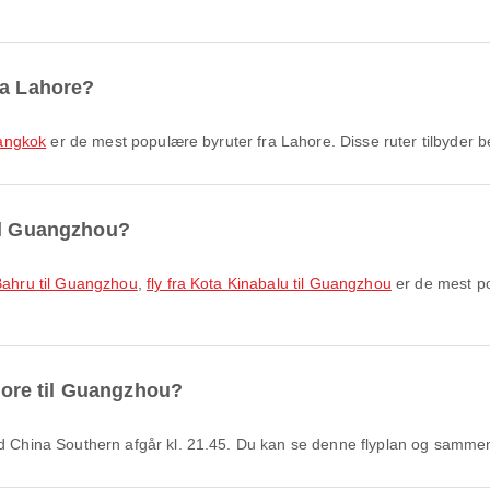
ra Lahore?
Bangkok
er de mest populære byruter fra Lahore. Disse ruter tilbyder b
til Guangzhou?
 Bahru til Guangzhou
,
fly fra Kota Kinabalu til Guangzhou
er de mest po
ahore til Guangzhou?
med China Southern afgår kl. 21.45. Du kan se denne flyplan og sammen