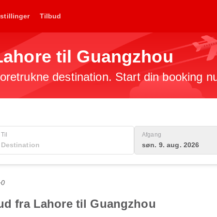
stillinger
Tilbud
a Lahore til Guangzhou
 foretrukne destination. Start din booking n
Til
Afgang
søn. 9. aug. 2026
+0
bud fra Lahore til Guangzhou