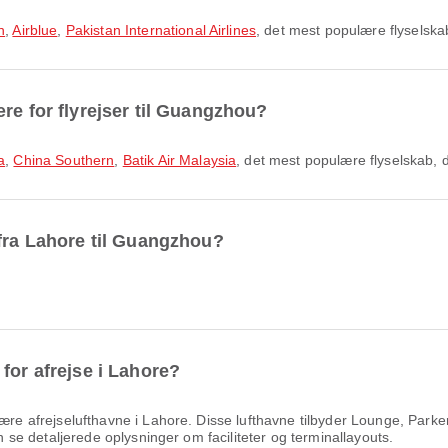
h
,
Airblue
,
Pakistan International Airlines
, det mest populære flyselska
re for flyrejser til Guangzhou?
a
,
China Southern
,
Batik Air Malaysia
, det mest populære flyselskab, 
 fra Lahore til Guangzhou?
for afrejse i Lahore?
re afrejselufthavne i Lahore. Disse lufthavne tilbyder Lounge, Parke
an se detaljerede oplysninger om faciliteter og terminallayouts.