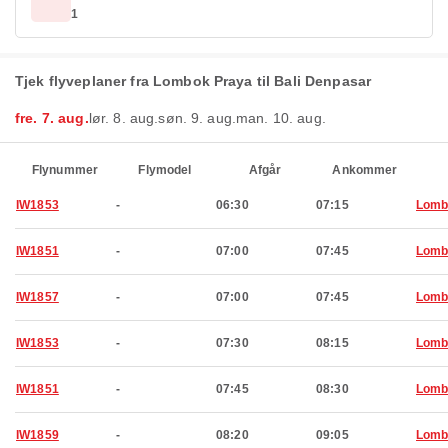
1
Tjek flyveplaner fra Lombok Praya til Bali Denpasar
fre. 7. aug.
lør. 8. aug.
søn. 9. aug.
man. 10. aug.
Flynummer
Flymodel
Afgår
Ankommer
IW1853
-
06:30
07:15
Lomb
IW1851
-
07:00
07:45
Lomb
IW1857
-
07:00
07:45
Lomb
IW1853
-
07:30
08:15
Lomb
IW1851
-
07:45
08:30
Lomb
IW1859
-
08:20
09:05
Lomb