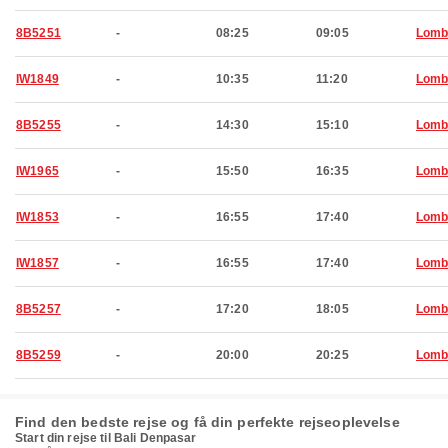
8B5251
-
08:25
09:05
Lomb
IW1849
-
10:35
11:20
Lomb
8B5255
-
14:30
15:10
Lomb
IW1965
-
15:50
16:35
Lomb
IW1853
-
16:55
17:40
Lomb
IW1857
-
16:55
17:40
Lomb
8B5257
-
17:20
18:05
Lomb
8B5259
-
20:00
20:25
Lomb
Find den bedste rejse og få din perfekte rejseoplevelse
Start din rejse til Bali Denpasar