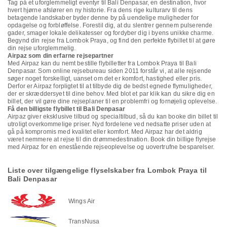
Tag på et uforglemmeligt eventyr til Bali Denpasar, en destination, hvor
hvert hjørne afslører en ny historie. Fra dens rige kulturarv til dens
betagende landskaber byder denne by på uendelige muligheder for
opdagelse og forbløffelse. Forestil dig, at du slentrer gennem pulserende
gader, smager lokale delikatesser og fordyber dig i byens unikke charme.
Begynd din rejse fra Lombok Praya, og find den perfekte flybillet til at gøre
din rejse uforglemmelig.
Airpaz som din erfarne rejsepartner
Med Airpaz kan du nemt bestille flybilletter fra Lombok Praya til Bali
Denpasar. Som online rejsebureau siden 2011 forstår vi, at alle rejsende
søger noget forskelligt, uanset om det er komfort, hastighed eller pris.
Derfor er Airpaz forpligtet til at tilbyde dig de bedst egnede flymuligheder,
der er skræddersyet til dine behov. Med blot et par klik kan du sikre dig en
billet, der vil gøre dine rejseplaner til en problemfri og fornøjelig oplevelse.
Få den billigste flybillet til Bali Denpasar
Airpaz giver eksklusive tilbud og specialtilbud, så du kan booke din billet til
utroligt overkommelige priser. Nyd fordelene ved nedsatte priser uden at
gå på kompromis med kvalitet eller komfort. Med Airpaz har det aldrig
været nemmere at rejse til din drømmedestination. Book din billige flyrejse
med Airpaz for en enestående rejseoplevelse og uovertrufne besparelser.
Liste over tilgængelige flyselskaber fra Lombok Praya til
Bali Denpasar
Wings Air
TransNusa