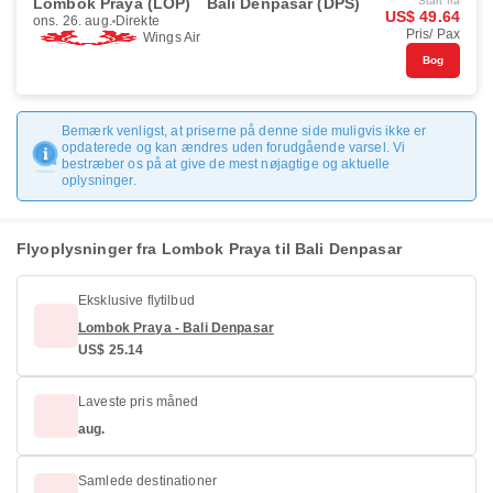
Lombok Praya (LOP)
Bali Denpasar (DPS)
Start fra
US$ 49.64
ons. 26. aug.
Direkte
Pris/ Pax
Wings Air
Bog
Bemærk venligst, at priserne på denne side muligvis ikke er
opdaterede og kan ændres uden forudgående varsel. Vi
bestræber os på at give de mest nøjagtige og aktuelle
oplysninger.
Flyoplysninger fra Lombok Praya til Bali Denpasar
Eksklusive flytilbud
Lombok Praya - Bali Denpasar
US$ 25.14
Laveste pris måned
aug.
Samlede destinationer