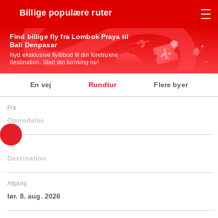
Billige populære ruter
Find billige fly fra Lombok Praya til
Bali Denpasar
Nyd eksklusive flytilbud til din foretrukne
destination. Start din booking nu!
En vej
Rundtur
Flere byer
Fra
Oprindelse
Til
Destination
Afgang
lør. 8. aug. 2026