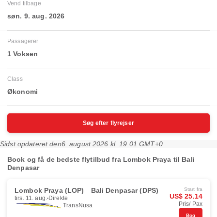
Vend tilbage
søn. 9. aug. 2026
Passagerer
1 Voksen
Class
Økonomi
Søg efter flyrejser
Sidst opdateret den
6. august 2026 kl. 19.01 GMT+0
Book og få de bedste flytilbud fra Lombok Praya til Bali
Denpasar
Lombok Praya (LOP)
Bali Denpasar (DPS)
Start fra
US$ 25.14
tirs. 11. aug.
Direkte
Pris/ Pax
TransNusa
Bog