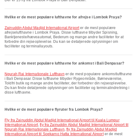
Der er 13 fly fra Lombok Praya til Bali Denpasar.
Hvilke er de mest populære lufthavne for afrejse i Lombok Praya?
Zainuddin Abdul Madjid International Airport
er de mest populære
afrejselufthavne i Lombok Praya. Disse lufthavne tilbyder Spisning,
Banktjeneste/hæveautomat, Bederum og mange andre faciliteter for at
forbedre din rejseoplevelse. Du kan se detaljerede oplysninger om
faciliteter og terminallayouts.
Hvilke er de mest populære lufthavne for ankomst i Bali Denpasar?
Ngurah Rai Internationale Lufthavn
er de mest populære ankomstlufthavne
i Bali Denpasar. Disse lufthavne tilbyder Rygeområde, Børneværelse,
Toldfri butik og mange andre faciliteter, der forbedrer din rejseoplevelse.
Du kan finde detaljerede oplysninger om faciliteter og terminalindretning i
disse lufthavne.
Hvilke er de mest populære flyruter fra Lombok Praya?
fly fra Zainuddin Abdul Madjid International Airport til Kuala Lumpur
International Airport
,
fly fra Zainuddin Abdul Madjid International Airport til
Ngurah Rai Internationale Lufthavn
,
fly fra Zainuddin Abdul Madjid
International Airport til Soekarno Hatta International Airport
er de mest