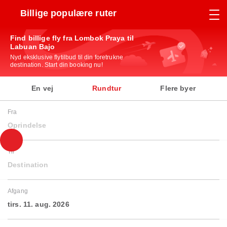
Billige populære ruter
Find billige fly fra Lombok Praya til
Labuan Bajo
Nyd eksklusive flytilbud til din foretrukne
destination. Start din booking nu!
En vej
Rundtur
Flere byer
Fra
Oprindelse
Til
Destination
Afgang
tirs. 11. aug. 2026