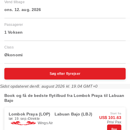
Vend tilbage
ons. 12. aug. 2026
Passagerer
1 Voksen
Class
Økonomi
Søg efter flyrejser
Sidst opdateret den
8. august 2026 kl. 19.04 GMT+0
Book og få de bedste flytilbud fra Lombok Praya til Labuan
Bajo
Lombok Praya (LOP)
Labuan Bajo (LBJ)
Start fra
US$ 101.63
lør. 19. sep.
Direkte
Pris/ Pax
Wings Air
Bog