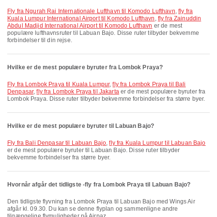
fly fra Ngurah Rai Internationale Lufthavn til Komodo Lufthavn
,
fly fra
Kuala Lumpur International Airport til Komodo Lufthavn
,
fly fra Zainuddin
Abdul Madjid International Airport til Komodo Lufthavn
er de mest
populære lufthavnsruter til Labuan Bajo. Disse ruter tilbyder bekvemme
forbindelser til din rejse.
Hvilke er de mest populære byruter fra Lombok Praya?
fly fra Lombok Praya til Kuala Lumpur
,
fly fra Lombok Praya til Bali
Denpasar
,
fly fra Lombok Praya til Jakarta
er de mest populære byruter fra
Lombok Praya. Disse ruter tilbyder bekvemme forbindelser fra større byer.
Hvilke er de mest populære byruter til Labuan Bajo?
fly fra Bali Denpasar til Labuan Bajo
,
fly fra Kuala Lumpur til Labuan Bajo
er de mest populære byruter til Labuan Bajo. Disse ruter tilbyder
bekvemme forbindelser fra større byer.
Hvornår afgår det tidligste -fly fra Lombok Praya til Labuan Bajo?
Den tidligste flyvning fra Lombok Praya til Labuan Bajo med Wings Air
afgår kl. 09.30. Du kan se denne flyplan og sammenligne andre
tilgængelige flymuligheder på Airpaz.