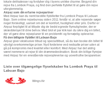
lokale delikatesser og fordyber dig i byens unikke charme. Begynd din
rejse fra Lombok Praya, og find den perfekte flybillet til at gøre din rejse
uforglemmelig.
Airpaz som din erfarne rejsepartner
Med Airpaz kan du nemt bestille flybilletter fra Lombok Praya til Labuan
Bajo. Som online rejsebureau siden 2011 forstår vi, at alle rejsende søger
noget forskelligt, uanset om det er komfort, hastighed eller pris. Derfor er
Airpaz forpligtet til at tilbyde dig de bedst egnede flymuligheder, der er
skræddersyet til dine behov. Med blot et par klik kan du sikre dig en billet,
der vil gøre dine rejseplaner til en problemfri og fornøjelig oplevelse.
Få den billigste flybillet til Labuan Bajo
Airpaz giver eksklusive tilbud og specialtilbud, så du kan booke din billet til
utroligt overkommelige priser. Nyd fordelene ved nedsatte priser uden at
gå på kompromis med kvalitet eller komfort. Med Airpaz har det aldrig
været nemmere at rejse til din drømmedestination. Book din billige flyrejse
med Airpaz for en enestående rejseoplevelse og uovertrufne besparelser.
Liste over tilgængelige flyselskaber fra Lombok Praya til
Labuan Bajo
Wings Air