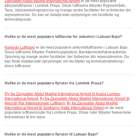
Zainuddin Abdul Madjid International Airport
er de mest populære
afrejselufthavne i Lombok Praya. Disse lufthavne tilbyder Rygeområde,
Taxa, Valutavekslingsservice og mange andre faciliteter for at forbedre din
rejseoplevelse. Du kan se detaljerede oplysninger om faciliteter og
terminallayouts.
Hvilke er de mest populære lufthavne for ankomst i Labuan Bajo?
Komodo Lufthavn
er de mest populære ankomstlufthavne i Labuan Bajo.
Disse lufthavne tilbyder Parkeringspladser, Banktjeneste/hæveautomat,
Spisning og mange andre faciliteter, der forbedrer din rejseoplevelse. Du
kan finde detaljerede oplysninger om faciliteter og terminalindretning i
disse lufthavne.
Hvilke er de mest populære flyruter fra Lombok Praya?
fly fra Zainuddin Abdul Madjid International Airport til Kuala Lumpur
International Airport
,
fly fra Zainuddin Abdul Madjid International Airport til
Ngurah Rai Internationale Lufthavn
,
fly fra Zainuddin Abdul Madjid
International Airport til Soekarno Hatta International Airport
er de mest
populære lufthavnsruter fra Lombok Praya. Disse ruter tilbyder bekvemme
forbindelser til din rejse.
Hvilke er de mest populære flyruter til Labuan Bajo?