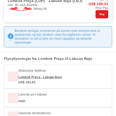
Lombok Praya (LOP)
Labuan Bajo (LBJ)
Start fra
US$ 108.21
ons. 30. sep.
Direkte
Pris/ Pax
Wings Air
Bog
Bemærk venligst, at priserne på denne side muligvis ikke er
opdaterede og kan ændres uden forudgående varsel. Vi
bestræber os på at give de mest nøjagtige og aktuelle
oplysninger.
Flyoplysninger fra Lombok Praya til Labuan Bajo
Eksklusive flytilbud
Lombok Praya - Labuan Bajo
US$ 101.63
Laveste pris måned
sept.
Samlede destinationer