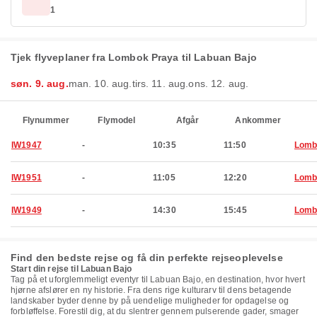
1
Tjek flyveplaner fra Lombok Praya til Labuan Bajo
søn. 9. aug.
man. 10. aug.
tirs. 11. aug.
ons. 12. aug.
Flynummer
Flymodel
Afgår
Ankommer
IW1947
-
10:35
11:50
Lomb
IW1951
-
11:05
12:20
Lomb
IW1949
-
14:30
15:45
Lomb
Find den bedste rejse og få din perfekte rejseoplevelse
Start din rejse til Labuan Bajo
Tag på et uforglemmeligt eventyr til Labuan Bajo, en destination, hvor hvert
hjørne afslører en ny historie. Fra dens rige kulturarv til dens betagende
landskaber byder denne by på uendelige muligheder for opdagelse og
forbløffelse. Forestil dig, at du slentrer gennem pulserende gader, smager