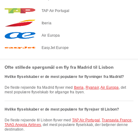
TAP Air Portugal
Iberia
Air Europa
EasyJet Europe
Ofte stillede spørgsmål om fly fra Madrid til Lisbon
Hvilke flyselskaber er de mest populære for flyvninger fra Madrid?
De fleste rejsende fra Madrid flyver med
Iberia
,
Ryanair
,
Air Europa
, det
mest populære flyselskab for afgange fra byen.
Hvilke flyselskaber er de mest populære for flyrejser til Lisbon?
De fleste rejsende til Lisbon flyver med
TAP Air Portugal
,
Transavia France
,
TAAG Angola Airlines
, det mest populære flyselskab, der betjener denne
destination.