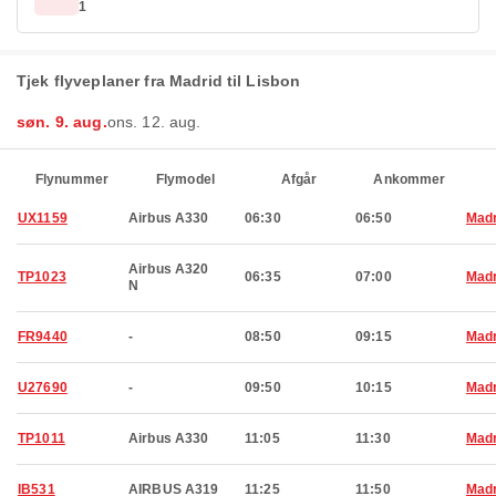
1
Tjek flyveplaner fra Madrid til Lisbon
søn. 9. aug.
ons. 12. aug.
Flynummer
Flymodel
Afgår
Ankommer
UX1159
Airbus A330
06:30
06:50
Madr
Airbus A320
TP1023
06:35
07:00
Madr
N
FR9440
-
08:50
09:15
Madr
U27690
-
09:50
10:15
Madr
TP1011
Airbus A330
11:05
11:30
Madr
IB531
AIRBUS A319
11:25
11:50
Madr