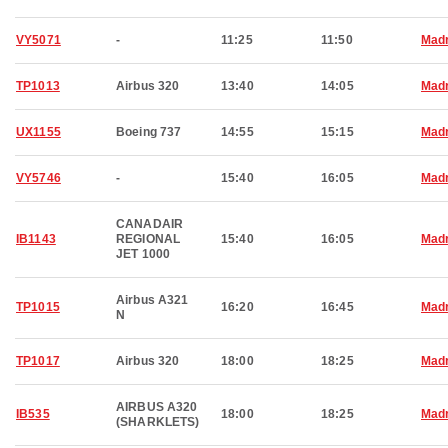
VY5071
-
11:25
11:50
Madr
TP1013
Airbus 320
13:40
14:05
Madr
UX1155
Boeing 737
14:55
15:15
Madr
VY5746
-
15:40
16:05
Madr
CANADAIR
IB1143
REGIONAL
15:40
16:05
Madr
JET 1000
Airbus A321
TP1015
16:20
16:45
Madr
N
TP1017
Airbus 320
18:00
18:25
Madr
AIRBUS A320
IB535
18:00
18:25
Madr
(SHARKLETS)