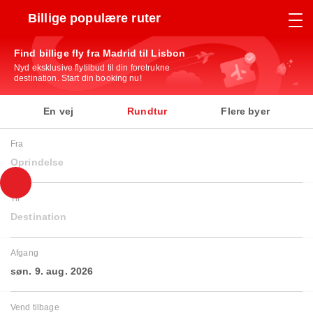
Billige populære ruter
Find billige fly fra Madrid til Lisbon
Nyd eksklusive flytilbud til din foretrukne
destination. Start din booking nu!
En vej
Rundtur
Flere byer
Fra
Oprindelse
Til
Destination
Afgang
søn. 9. aug. 2026
Vend tilbage