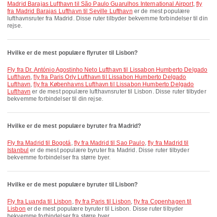
Madrid Barajas Lufthavn til São Paulo Guarulhos International Airport
,
fly
fra Madrid Barajas Lufthavn til Seville Lufthavn
er de mest populære
lufthavnsruter fra Madrid. Disse ruter tilbyder bekvemme forbindelser til din
rejse.
Hvilke er de mest populære flyruter til Lisbon?
fly fra Dr. António Agostinho Neto Lufthavn til Lissabon Humberto Delgado
Lufthavn
,
fly fra Paris Orly Lufthavn til Lissabon Humberto Delgado
Lufthavn
,
fly fra Københavns Lufthavn til Lissabon Humberto Delgado
Lufthavn
er de mest populære lufthavnsruter til Lisbon. Disse ruter tilbyder
bekvemme forbindelser til din rejse.
Hvilke er de mest populære byruter fra Madrid?
fly fra Madrid til Bogotá
,
fly fra Madrid til Sao Paulo
,
fly fra Madrid til
Istanbul
er de mest populære byruter fra Madrid. Disse ruter tilbyder
bekvemme forbindelser fra større byer.
Hvilke er de mest populære byruter til Lisbon?
fly fra Luanda til Lisbon
,
fly fra Paris til Lisbon
,
fly fra Copenhagen til
Lisbon
er de mest populære byruter til Lisbon. Disse ruter tilbyder
bekvemme forbindelser fra større byer.