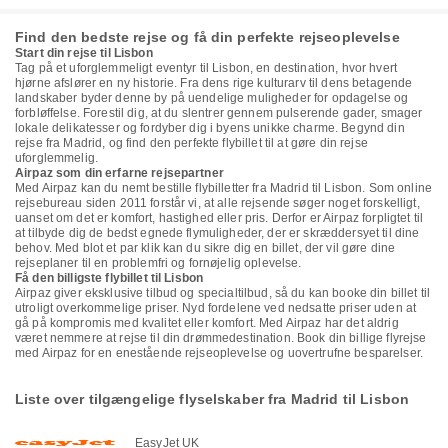
Find den bedste rejse og få din perfekte rejseoplevelse
Start din rejse til Lisbon
Tag på et uforglemmeligt eventyr til Lisbon, en destination, hvor hvert
hjørne afslører en ny historie. Fra dens rige kulturarv til dens betagende
landskaber byder denne by på uendelige muligheder for opdagelse og
forbløffelse. Forestil dig, at du slentrer gennem pulserende gader, smager
lokale delikatesser og fordyber dig i byens unikke charme. Begynd din
rejse fra Madrid, og find den perfekte flybillet til at gøre din rejse
uforglemmelig.
Airpaz som din erfarne rejsepartner
Med Airpaz kan du nemt bestille flybilletter fra Madrid til Lisbon. Som online
rejsebureau siden 2011 forstår vi, at alle rejsende søger noget forskelligt,
uanset om det er komfort, hastighed eller pris. Derfor er Airpaz forpligtet til
at tilbyde dig de bedst egnede flymuligheder, der er skræddersyet til dine
behov. Med blot et par klik kan du sikre dig en billet, der vil gøre dine
rejseplaner til en problemfri og fornøjelig oplevelse.
Få den billigste flybillet til Lisbon
Airpaz giver eksklusive tilbud og specialtilbud, så du kan booke din billet til
utroligt overkommelige priser. Nyd fordelene ved nedsatte priser uden at
gå på kompromis med kvalitet eller komfort. Med Airpaz har det aldrig
været nemmere at rejse til din drømmedestination. Book din billige flyrejse
med Airpaz for en enestående rejseoplevelse og uovertrufne besparelser.
Liste over tilgængelige flyselskaber fra Madrid til Lisbon
EasyJet UK