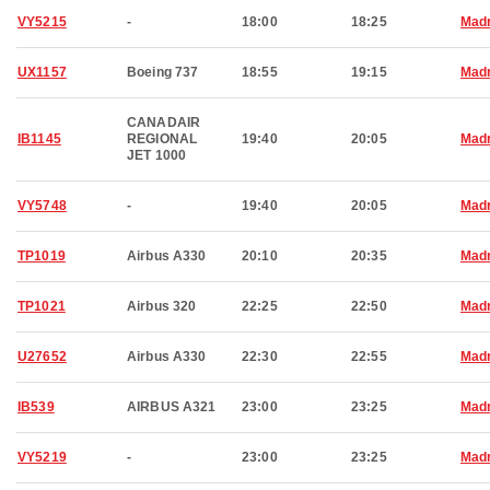
VY5215
-
18:00
18:25
Madr
UX1157
Boeing 737
18:55
19:15
Madr
CANADAIR
IB1145
REGIONAL
19:40
20:05
Madr
JET 1000
VY5748
-
19:40
20:05
Madr
TP1019
Airbus A330
20:10
20:35
Madr
TP1021
Airbus 320
22:25
22:50
Madr
U27652
Airbus A330
22:30
22:55
Madr
IB539
AIRBUS A321
23:00
23:25
Madr
VY5219
-
23:00
23:25
Madr