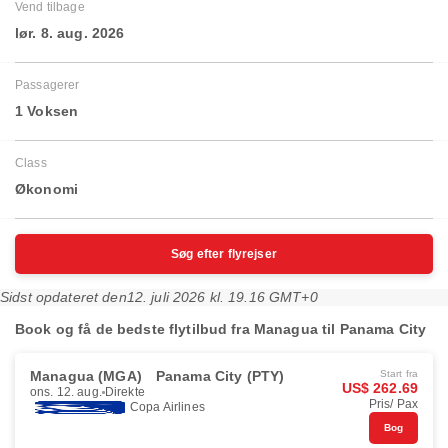
Vend tilbage
lør. 8. aug. 2026
Passagerer
1 Voksen
Class
Økonomi
Søg efter flyrejser
Sidst opdateret den
12. juli 2026 kl. 19.16 GMT+0
Book og få de bedste flytilbud fra Managua til Panama City
Managua (MGA)
Panama City (PTY)
Start fra
US$ 262.69
ons. 12. aug.
Direkte
Pris/ Pax
Copa Airlines
Bog