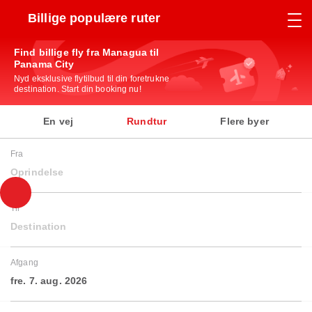
Billige populære ruter
Find billige fly fra Managua til
Panama City
Nyd eksklusive flytilbud til din foretrukne
destination. Start din booking nu!
En vej
Rundtur
Flere byer
Fra
Oprindelse
Til
Destination
Afgang
fre. 7. aug. 2026