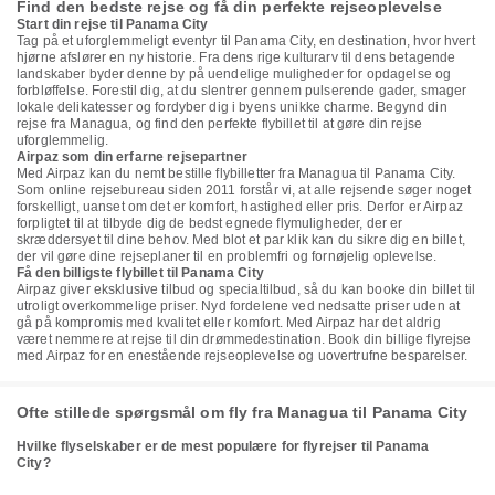
Find den bedste rejse og få din perfekte rejseoplevelse
Start din rejse til Panama City
Tag på et uforglemmeligt eventyr til Panama City, en destination, hvor hvert
hjørne afslører en ny historie. Fra dens rige kulturarv til dens betagende
landskaber byder denne by på uendelige muligheder for opdagelse og
forbløffelse. Forestil dig, at du slentrer gennem pulserende gader, smager
lokale delikatesser og fordyber dig i byens unikke charme. Begynd din
rejse fra Managua, og find den perfekte flybillet til at gøre din rejse
uforglemmelig.
Airpaz som din erfarne rejsepartner
Med Airpaz kan du nemt bestille flybilletter fra Managua til Panama City.
Som online rejsebureau siden 2011 forstår vi, at alle rejsende søger noget
forskelligt, uanset om det er komfort, hastighed eller pris. Derfor er Airpaz
forpligtet til at tilbyde dig de bedst egnede flymuligheder, der er
skræddersyet til dine behov. Med blot et par klik kan du sikre dig en billet,
der vil gøre dine rejseplaner til en problemfri og fornøjelig oplevelse.
Få den billigste flybillet til Panama City
Airpaz giver eksklusive tilbud og specialtilbud, så du kan booke din billet til
utroligt overkommelige priser. Nyd fordelene ved nedsatte priser uden at
gå på kompromis med kvalitet eller komfort. Med Airpaz har det aldrig
været nemmere at rejse til din drømmedestination. Book din billige flyrejse
med Airpaz for en enestående rejseoplevelse og uovertrufne besparelser.
Ofte stillede spørgsmål om fly fra Managua til Panama City
Hvilke flyselskaber er de mest populære for flyrejser til Panama
City?