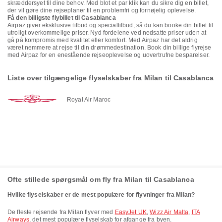
skræddersyet til dine behov. Med blot et par klik kan du sikre dig en billet,
der vil gøre dine rejseplaner til en problemfri og fornøjelig oplevelse.
Få den billigste flybillet til Casablanca
Airpaz giver eksklusive tilbud og specialtilbud, så du kan booke din billet til
utroligt overkommelige priser. Nyd fordelene ved nedsatte priser uden at
gå på kompromis med kvalitet eller komfort. Med Airpaz har det aldrig
været nemmere at rejse til din drømmedestination. Book din billige flyrejse
med Airpaz for en enestående rejseoplevelse og uovertrufne besparelser.
Liste over tilgængelige flyselskaber fra Milan til Casablanca
Royal Air Maroc
Ofte stillede spørgsmål om fly fra Milan til Casablanca
Hvilke flyselskaber er de mest populære for flyvninger fra Milan?
De fleste rejsende fra Milan flyver med
EasyJet UK
,
Wizz Air Malta
,
ITA
Airways
, det mest populære flyselskab for afgange fra byen.