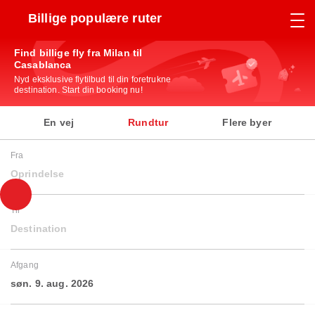
Billige populære ruter
Find billige fly fra Milan til
Casablanca
Nyd eksklusive flytilbud til din foretrukne
destination. Start din booking nu!
En vej
Rundtur
Flere byer
Fra
Oprindelse
Til
Destination
Afgang
søn. 9. aug. 2026