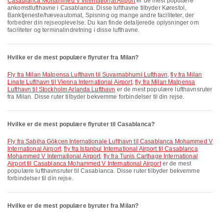
Casablanca Mohammed V International Airport
er de mest populære
ankomstlufthavne i Casablanca. Disse lufthavne tilbyder Kørestol,
Banktjeneste/hæveautomat, Spisning og mange andre faciliteter, der
forbedrer din rejseoplevelse. Du kan finde detaljerede oplysninger om
faciliteter og terminalindretning i disse lufthavne.
Hvilke er de mest populære flyruter fra Milan?
fly fra Milan Malpensa Lufthavn til Suvarnabhumi Lufthavn
,
fly fra Milan
Linate Lufthavn til Vienna International Airport
,
fly fra Milan Malpensa
Lufthavn til Stockholm Arlanda Lufthavn
er de mest populære lufthavnsruter
fra Milan. Disse ruter tilbyder bekvemme forbindelser til din rejse.
Hvilke er de mest populære flyruter til Casablanca?
fly fra Sabiha Gökçen Internationale Lufthavn til Casablanca Mohammed V
International Airport
,
fly fra Istanbul International Airport til Casablanca
Mohammed V International Airport
,
fly fra Tunis Carthage International
Airport til Casablanca Mohammed V International Airport
er de mest
populære lufthavnsruter til Casablanca. Disse ruter tilbyder bekvemme
forbindelser til din rejse.
Hvilke er de mest populære byruter fra Milan?