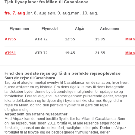
Tjek flyveplaner fra Milan til Casablanca
fre. 7. aug.
lør. 8. aug.
søn. 9. aug.
man. 10. aug.
Flynummer
Flymodel
Afgår
Ankommer
AT955
ATR 72
12:55
15:05
Milan
AT951
ATR 72
19:45
21:55
Milan
Find den bedste rejse og få din perfekte rejseoplevelse
Start din rejse til Casablanca
Tag på et uforglemmeligt eventyr til Casablanca, en destination, hvor hvert
hjørne afslører en ny historie. Fra dens rige kulturarv til dens betagende
landskaber byder denne by på uendelige muligheder for opdagelse og
forbløffelse. Forestil dig, at du slentrer gennem pulserende gader, smager
lokale delikatesser og fordyber dig i byens unikke charme. Begynd din
rejse fra Milan, og find den perfekte flybillet til at gøre din rejse
uforglemmelig.
Airpaz som din erfarne rejsepartner
Med Airpaz kan du nemt bestille flybilletter fra Milan til Casablanca. Som
online rejsebureau siden 2011 forstår vi, at alle rejsende søger noget
forskelligt, uanset om det er komfort, hastighed eller pris. Derfor er Airpaz
forpligtet til at tilbyde dig de bedst egnede flymuligheder, der er