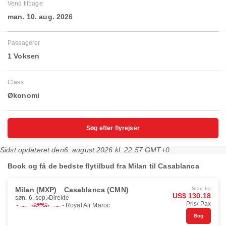
Vend tilbage
man. 10. aug. 2026
Passagerer
1 Voksen
Class
Økonomi
Søg efter flyrejser
Sidst opdateret den
6. august 2026 kl. 22.57 GMT+0
Book og få de bedste flytilbud fra Milan til Casablanca
Milan (MXP)
Casablanca (CMN)
Start fra
US$ 130.18
søn. 6. sep.
Direkte
Pris/ Pax
Royal Air Maroc
Bog