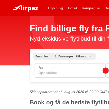
Flyvning
Hotel
Kampagne
Be
Find billige fly fra
Nyd eksklusive flytilbud til din
Rundtur
1 Passager
Økonomi
Fra
Sidst opdateret den
6. august 2026 kl. 20.20 GMT
Book og få de bedste flytilb