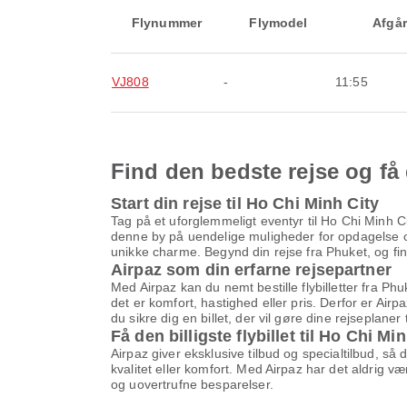
Flynummer
Flymodel
Afgår
VJ808
-
11:55
Find den bedste rejse og få 
Start din rejse til Ho Chi Minh City
Tag på et uforglemmeligt eventyr til Ho Chi Minh Ci
denne by på uendelige muligheder for opdagelse og
unikke charme. Begynd din rejse fra Phuket, og find 
Airpaz som din erfarne rejsepartner
Med Airpaz kan du nemt bestille flybilletter fra Ph
det er komfort, hastighed eller pris. Derfor er Airp
du sikre dig en billet, der vil gøre dine rejseplaner 
Få den billigste flybillet til Ho Chi Mi
Airpaz giver eksklusive tilbud og specialtilbud, så
kvalitet eller komfort. Med Airpaz har det aldrig v
og uovertrufne besparelser.