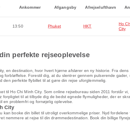
Ankommer
Afgangsby
Afrejselufthavn
An
Ho Ch
13:50
Phuket
HKT
City
din perfekte rejseoplevelse
ty, en destination, hvor hvert hjørne afslører en ny historie. Fra den
 forbløffelse. Forestil dig, at du slentrer gennem pulserende gader, 
den perfekte flybillet til at gøre din rejse uforglemmelig.
uket til Ho Chi Minh City. Som online rejsebureau siden 2011 forstår vi,
az forpligtet til at tilbyde dig de bedst egnede flymuligheder, der er sk
til en problemfri og fornøjelig oplevelse.
nh City
 du kan booke din billet til utroligt overkommelige priser. Nyd fordel
æret nemmere at rejse til din drømmedestination. Book din billige flyr