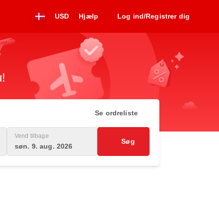
USD
Hjælp
Log ind/Registrer dig
y
u!
Se ordreliste
Vend tilbage
Søg
søn. 9. aug. 2026