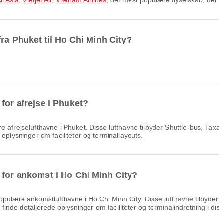
irAsia
,
Vietjet Air
,
Vietnam Airlines
, det mest populære flyselskab, der
fra Phuket til Ho Chi Minh City?
for afrejse i Phuket?
 afrejselufthavne i Phuket. Disse lufthavne tilbyder Shuttle-bus, Tax
oplysninger om faciliteter og terminallayouts.
 for ankomst i Ho Chi Minh City?
pulære ankomstlufthavne i Ho Chi Minh City. Disse lufthavne tilbyd
n finde detaljerede oplysninger om faciliteter og terminalindretning i di