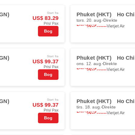
Start fra
SGN)
Phuket (HKT)
Ho Chi
US$ 83.29
tors. 20. aug.
Direkte
Pris/ Pax
Vietjet Air
Bog
Start fra
SGN)
Phuket (HKT)
Ho Chi
US$ 99.37
ons. 12. aug.
Direkte
Pris/ Pax
Vietjet Air
Bog
Start fra
SGN)
Phuket (HKT)
Ho Chi
US$ 99.37
tirs. 18. aug.
Direkte
Pris/ Pax
Vietjet Air
Bog