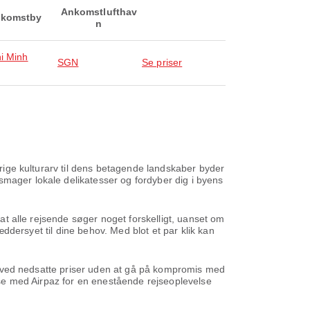
Ankomstlufthav
komstby
n
i Minh
SGN
Se priser
s rige kulturarv til dens betagende landskaber byder
smager lokale delikatesser og fordyber dig i byens
 at alle rejsende søger noget forskelligt, uanset om
ræddersyet til dine behov. Med blot et par klik kan
ene ved nedsatte priser uden at gå på kompromis med
ejse med Airpaz for en enestående rejseoplevelse