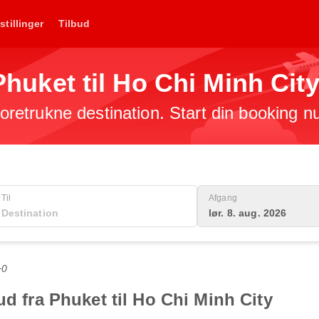
stillinger
Tilbud
 Phuket til Ho Chi Minh Cit
 foretrukne destination. Start din booking n
Til
Afgang
lør. 8. aug. 2026
+0
ud fra Phuket til Ho Chi Minh City