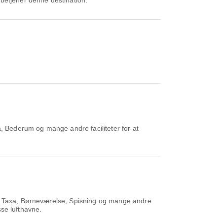
 betjener denne destination.
a, Bederum og mange andre faciliteter for at
er Taxa, Børneværelse, Spisning og mange andre
sse lufthavne.