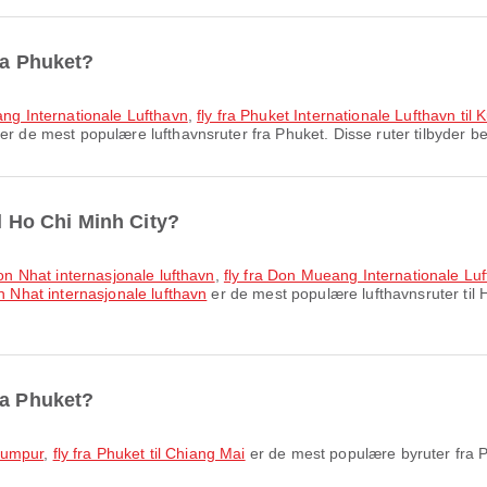
ra Phuket?
eang Internationale Lufthavn
,
fly fra Phuket Internationale Lufthavn til
er de mest populære lufthavnsruter fra Phuket. Disse ruter tilbyder be
il Ho Chi Minh City?
Son Nhat internasjonale lufthavn
,
fly fra Don Mueang Internationale Luf
n Nhat internasjonale lufthavn
er de mest populære lufthavnsruter til 
ra Phuket?
 Lumpur
,
fly fra Phuket til Chiang Mai
er de mest populære byruter fra P