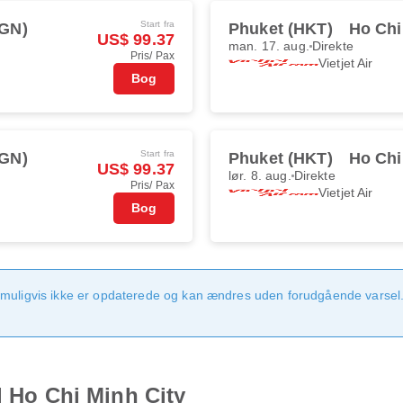
Start fra
SGN)
Phuket (HKT)
Ho Chi
US$ 99.37
man. 17. aug.
Direkte
Pris/ Pax
Vietjet Air
Bog
Start fra
SGN)
Phuket (HKT)
Ho Chi
US$ 99.37
lør. 8. aug.
Direkte
Pris/ Pax
Vietjet Air
Bog
 muligvis ikke er opdaterede og kan ændres uden forudgående varsel.
l Ho Chi Minh City