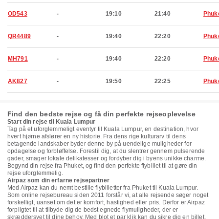
OD543
-
19:10
21:40
Phuk
QR4489
-
19:40
22:20
Phuk
MH791
-
19:40
22:20
Phuk
AK827
-
19:50
22:25
Phuk
Find den bedste rejse og få din perfekte rejseoplevelse
Start din rejse til Kuala Lumpur
Tag på et uforglemmeligt eventyr til Kuala Lumpur, en destination, hvor
hvert hjørne afslører en ny historie. Fra dens rige kulturarv til dens
betagende landskaber byder denne by på uendelige muligheder for
opdagelse og forbløffelse. Forestil dig, at du slentrer gennem pulserende
gader, smager lokale delikatesser og fordyber dig i byens unikke charme.
Begynd din rejse fra Phuket, og find den perfekte flybillet til at gøre din
rejse uforglemmelig.
Airpaz som din erfarne rejsepartner
Med Airpaz kan du nemt bestille flybilletter fra Phuket til Kuala Lumpur.
Som online rejsebureau siden 2011 forstår vi, at alle rejsende søger noget
forskelligt, uanset om det er komfort, hastighed eller pris. Derfor er Airpaz
forpligtet til at tilbyde dig de bedst egnede flymuligheder, der er
skræddersyet til dine behov. Med blot et par klik kan du sikre dig en billet,