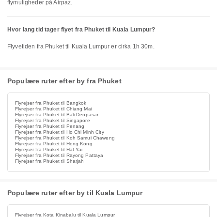
flymuligheder på Airpaz.
Hvor lang tid tager flyet fra Phuket til Kuala Lumpur?
Flyvetiden fra Phuket til Kuala Lumpur er cirka 1h 30m.
Populære ruter efter by fra Phuket
Flyrejser fra Phuket til Bangkok
Flyrejser fra Phuket til Chiang Mai
Flyrejser fra Phuket til Bali Denpasar
Flyrejser fra Phuket til Singapore
Flyrejser fra Phuket til Penang
Flyrejser fra Phuket til Ho Chi Minh City
Flyrejser fra Phuket til Koh Samui Chaweng
Flyrejser fra Phuket til Hong Kong
Flyrejser fra Phuket til Hat Yai
Flyrejser fra Phuket til Rayong Pattaya
Flyrejser fra Phuket til Sharjah
Populære ruter efter by til Kuala Lumpur
Flyrejser fra Kota Kinabalu til Kuala Lumpur