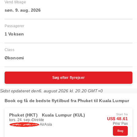
Vend tilbage
søn. 9. aug. 2026
Passagerer
1 Voksen
Class
Økonomi
Søg efter flyrejser
Sidst opdateret den
6. august 2026 kl. 20.20 GMT+0
Book og få de bedste flytilbud fra Phuket til Kuala Lumpur
Phuket (HKT)
Kuala Lumpur (KUL)
Start fra
US$ 48.61
tors. 24. sep.
Direkte
Pris/ Pax
AirAsia
Bog