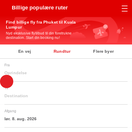
Billige populære ruter
Find billige fly fra Phuket til Kuala
Lumpur
Nyd eksklusive flytilbud til din foretrukne
destination. Start din booking nu!
En vej
Rundtur
Flere byer
Fra
Oprindelse
Til
Destination
Afgang
lør. 8. aug. 2026