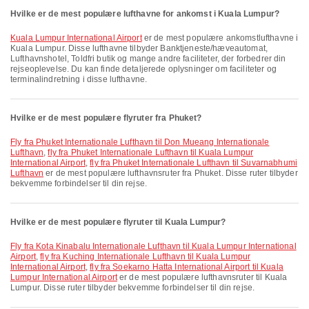
Hvilke er de mest populære lufthavne for ankomst i Kuala Lumpur?
Kuala Lumpur International Airport
er de mest populære ankomstlufthavne i
Kuala Lumpur. Disse lufthavne tilbyder Banktjeneste/hæveautomat,
Lufthavnshotel, Toldfri butik og mange andre faciliteter, der forbedrer din
rejseoplevelse. Du kan finde detaljerede oplysninger om faciliteter og
terminalindretning i disse lufthavne.
Hvilke er de mest populære flyruter fra Phuket?
fly fra Phuket Internationale Lufthavn til Don Mueang Internationale
Lufthavn
,
fly fra Phuket Internationale Lufthavn til Kuala Lumpur
International Airport
,
fly fra Phuket Internationale Lufthavn til Suvarnabhumi
Lufthavn
er de mest populære lufthavnsruter fra Phuket. Disse ruter tilbyder
bekvemme forbindelser til din rejse.
Hvilke er de mest populære flyruter til Kuala Lumpur?
fly fra Kota Kinabalu Internationale Lufthavn til Kuala Lumpur International
Airport
,
fly fra Kuching Internationale Lufthavn til Kuala Lumpur
International Airport
,
fly fra Soekarno Hatta International Airport til Kuala
Lumpur International Airport
er de mest populære lufthavnsruter til Kuala
Lumpur. Disse ruter tilbyder bekvemme forbindelser til din rejse.