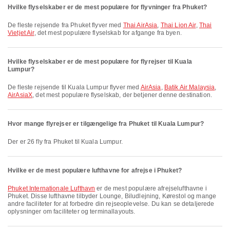
Hvilke flyselskaber er de mest populære for flyvninger fra Phuket?
De fleste rejsende fra Phuket flyver med
Thai AirAsia
,
Thai Lion Air
,
Thai
Vietjet Air
, det mest populære flyselskab for afgange fra byen.
Hvilke flyselskaber er de mest populære for flyrejser til Kuala
Lumpur?
De fleste rejsende til Kuala Lumpur flyver med
AirAsia
,
Batik Air Malaysia
,
AirAsiaX
, det mest populære flyselskab, der betjener denne destination.
Hvor mange flyrejser er tilgængelige fra Phuket til Kuala Lumpur?
Der er 26 fly fra Phuket til Kuala Lumpur.
Hvilke er de mest populære lufthavne for afrejse i Phuket?
Phuket Internationale Lufthavn
er de mest populære afrejselufthavne i
Phuket. Disse lufthavne tilbyder Lounge, Biludlejning, Kørestol og mange
andre faciliteter for at forbedre din rejseoplevelse. Du kan se detaljerede
oplysninger om faciliteter og terminallayouts.