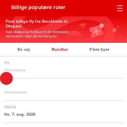
Billige populære ruter
Find billige fly fra Stockholm til
Otopeni
Nyd eksklusive flytilbud til din foretrukne
destination. Start din booking nu!
En vej
Rundtur
Flere byer
Fra
Oprindelse
Til
Destination
Afgang
fre. 7. aug. 2026