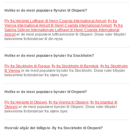
Hvilke er de mest populære flyruter til Otopeni?
fly fra Helsinki Lufthavn til Henri Coanda International Airport
,
fly fra
Vienna International Airport til Henri Coanda International Airport
,
fly fra
Sabiha Gökçen Internationale Lufthavn til Henri Coanda International
Airport
er de mest populære lufthavnsruter til Otopeni. Disse ruter tilbyder
bekvemme forbindelser til din rejse.
Hvilke er de mest populære byruter fra Stockholm?
fly fra Stockholm til Prague
,
fly fra Stockholm til Bangkok
,
fly fra Stockholm
til Vienna
er de mest populære byruter fra Stockholm. Disse ruter tilbyder
bekvemme forbindelser fra større byer.
Hvilke er de mest populære byruter til Otopeni?
fly fra Helsinki til Otopeni
,
fly fra Vienna til Otopeni
,
fly fra Istanbul til
Otopeni
er de mest populære byruter til Otopeni. Disse ruter tilbyder
bekvemme forbindelser fra større byer.
Hvornår afgår det tidligste -fly fra Stockholm til Otopeni?