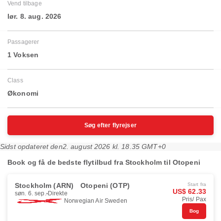
Vend tilbage
lør. 8. aug. 2026
Passagerer
1 Voksen
Class
Økonomi
Søg efter flyrejser
Sidst opdateret den
2. august 2026 kl. 18.35 GMT+0
Book og få de bedste flytilbud fra Stockholm til Otopeni
Stockholm (ARN)
Otopeni (OTP)
Start fra
US$ 62.33
søn. 6. sep.
Direkte
Pris/ Pax
Norwegian Air Sweden
Bog