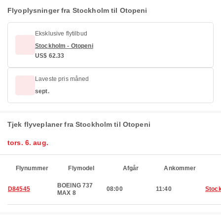
Flyoplysninger fra Stockholm til Otopeni
Eksklusive flytilbud
Stockholm - Otopeni
US$ 62.33
Laveste pris måned
sept.
Tjek flyveplaner fra Stockholm til Otopeni
tors. 6. aug.
Flynummer
Flymodel
Afgår
Ankommer
BOEING 737
D84545
08:00
11:40
Stoc
MAX 8