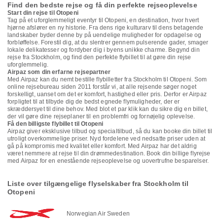
Find den bedste rejse og få din perfekte rejseoplevelse
Start din rejse til Otopeni
Tag på et uforglemmeligt eventyr til Otopeni, en destination, hvor hvert
hjørne afslører en ny historie. Fra dens rige kulturarv til dens betagende
landskaber byder denne by på uendelige muligheder for opdagelse og
forbløffelse. Forestil dig, at du slentrer gennem pulserende gader, smager
lokale delikatesser og fordyber dig i byens unikke charme. Begynd din
rejse fra Stockholm, og find den perfekte flybillet til at gøre din rejse
uforglemmelig.
Airpaz som din erfarne rejsepartner
Med Airpaz kan du nemt bestille flybilletter fra Stockholm til Otopeni. Som
online rejsebureau siden 2011 forstår vi, at alle rejsende søger noget
forskelligt, uanset om det er komfort, hastighed eller pris. Derfor er Airpaz
forpligtet til at tilbyde dig de bedst egnede flymuligheder, der er
skræddersyet til dine behov. Med blot et par klik kan du sikre dig en billet,
der vil gøre dine rejseplaner til en problemfri og fornøjelig oplevelse.
Få den billigste flybillet til Otopeni
Airpaz giver eksklusive tilbud og specialtilbud, så du kan booke din billet til
utroligt overkommelige priser. Nyd fordelene ved nedsatte priser uden at
gå på kompromis med kvalitet eller komfort. Med Airpaz har det aldrig
været nemmere at rejse til din drømmedestination. Book din billige flyrejse
med Airpaz for en enestående rejseoplevelse og uovertrufne besparelser.
Liste over tilgængelige flyselskaber fra Stockholm til
Otopeni
Norwegian Air Sweden