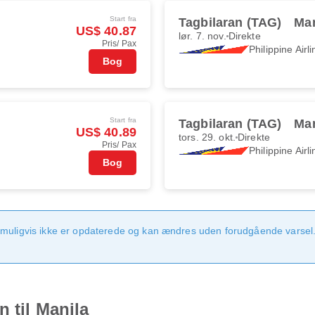
Start fra
Tagbilaran (TAG)
Man
US$ 40.87
lør. 7. nov.
Direkte
Pris/ Pax
Philippine Airl
Bog
Start fra
Tagbilaran (TAG)
Man
US$ 40.89
tors. 29. okt.
Direkte
Pris/ Pax
Philippine Airl
Bog
 muligvis ikke er opdaterede og kan ændres uden forudgående varsel.
n til Manila