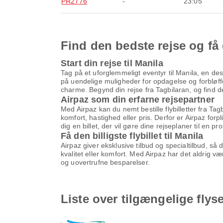
PR2776
-
23:05
Find den bedste rejse og få 
Start din rejse til Manila
Tag på et uforglemmeligt eventyr til Manila, en des
på uendelige muligheder for opdagelse og forbløffe
charme. Begynd din rejse fra Tagbilaran, og find den
Airpaz som din erfarne rejsepartner
Med Airpaz kan du nemt bestille flybilletter fra Tag
komfort, hastighed eller pris. Derfor er Airpaz forp
dig en billet, der vil gøre dine rejseplaner til en pr
Få den billigste flybillet til Manila
Airpaz giver eksklusive tilbud og specialtilbud, så
kvalitet eller komfort. Med Airpaz har det aldrig v
og uovertrufne besparelser.
Liste over tilgængelige flyse