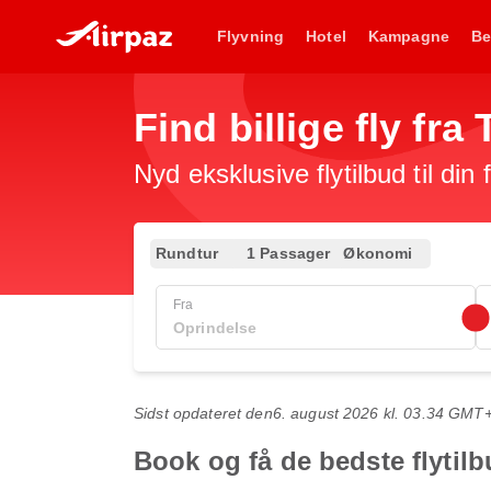
Flyvning
Hotel
Kampagne
Be
Find billige fly fra
Nyd eksklusive flytilbud til din
Rundtur
1 Passager
Økonomi
Fra
Sidst opdateret den
6. august 2026 kl. 03.34 GMT
Book og få de bedste flytilbu