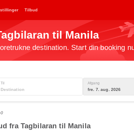
stillinger
Tilbud
 Tagbilaran til Manila
 foretrukne destination. Start din booking n
Til
Afgang
fre. 7. aug. 2026
+0
d fra Tagbilaran til Manila