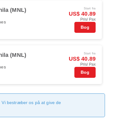
Start fra
ila (MNL)
US$ 40.89
Pris/ Pax
ines
Bog
Start fra
ila (MNL)
US$ 40.89
Pris/ Pax
ines
Bog
 Vi bestræber os på at give de