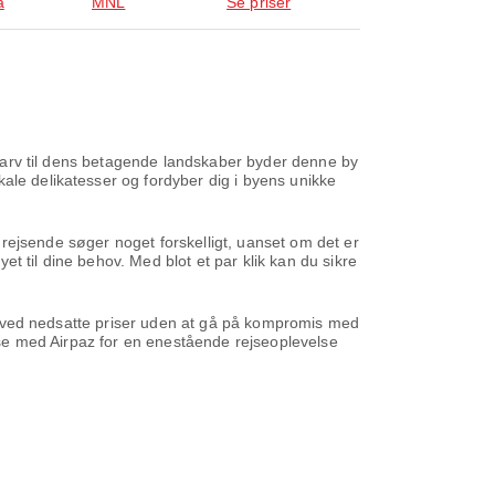
a
MNL
Se priser
turarv til dens betagende landskaber byder denne by
ale delikatesser og fordyber dig i byens unikke
le rejsende søger noget forskelligt, uanset om det er
yet til dine behov. Med blot et par klik kan du sikre
ene ved nedsatte priser uden at gå på kompromis med
ejse med Airpaz for en enestående rejseoplevelse