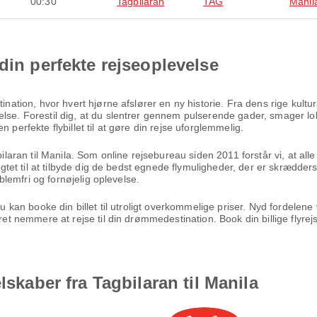
00:30
Tagbilaran
TAG
Manil
din perfekte rejseoplevelse
tination, hvor hvert hjørne afslører en ny historie. Fra dens rige kul
lse. Forestil dig, at du slentrer gennem pulserende gader, smager lok
 perfekte flybillet til at gøre din rejse uforglemmelig.
bilaran til Manila. Som online rejsebureau siden 2011 forstår vi, at al
ligtet til at tilbyde dig de bedst egnede flymuligheder, der er skrædders
oblemfri og fornøjelig oplevelse.
 du kan booke din billet til utroligt overkommelige priser. Nyd fordel
æret nemmere at rejse til din drømmedestination. Book din billige flyr
lskaber fra Tagbilaran til Manila