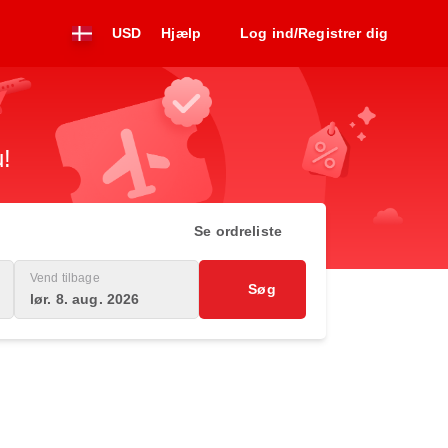
USD
Hjælp
Log ind/Registrer dig
u!
Se ordreliste
Vend tilbage
Søg
lør. 8. aug. 2026