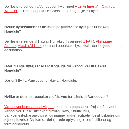
De fleste rejsende fra Vancouver flyver med
Flair Airlines
,
Air Canada
,
WestJet
, det mest populære flyselskab for afgange fra byen.
Hvilke flyselskaber er de mest populære for flyrejser til Hawaii
Honolulu?
De fleste rejsende til Hawaii Honolulu flyver med
ZIPAIR
,
Philippine
Airlines
,
Alaska Airlines
, det mest populære flyselskab, der betjener denne
destination.
Hvor mange flyrejser er tilgængelige fra Vancouver til Hawaii
Honolulu?
Der er 3 fly fra Vancouver til Hawaii Honolulu.
Hvilke er de mest populære lufthavne for afrejse i Vancouver?
Vancouver International Airport
er de mest populære afrejselufthavne i
Vancouver. Disse lufthavne tilbyder Taxa, Shuttle-bus,
Banktjeneste/hæveautomat og mange andre faciliteter for at forbedre din
rejseoplevelse. Du kan se detaljerede oplysninger om faciliteter og
terminallayouts.