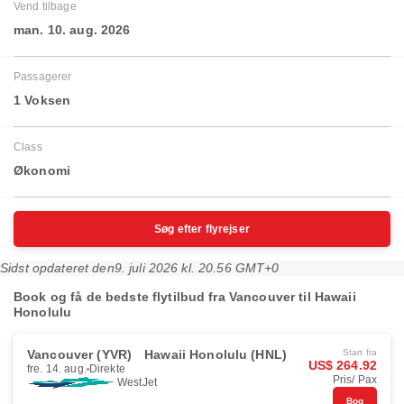
Vend tilbage
man. 10. aug. 2026
Passagerer
1 Voksen
Class
Økonomi
Søg efter flyrejser
Sidst opdateret den
9. juli 2026 kl. 20.56 GMT+0
Book og få de bedste flytilbud fra Vancouver til Hawaii
Honolulu
Vancouver (YVR)
Hawaii Honolulu (HNL)
Start fra
US$ 264.92
fre. 14. aug.
Direkte
Pris/ Pax
WestJet
Bog