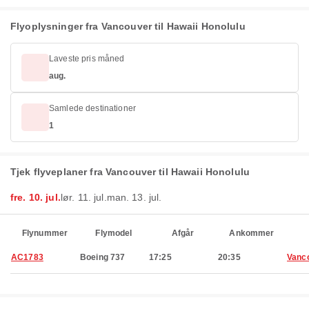
Flyoplysninger fra Vancouver til Hawaii Honolulu
Laveste pris måned
aug.
Samlede destinationer
1
Tjek flyveplaner fra Vancouver til Hawaii Honolulu
fre. 10. jul.
lør. 11. jul.
man. 13. jul.
Flynummer
Flymodel
Afgår
Ankommer
AC1783
Boeing 737
17:25
20:35
Vanc