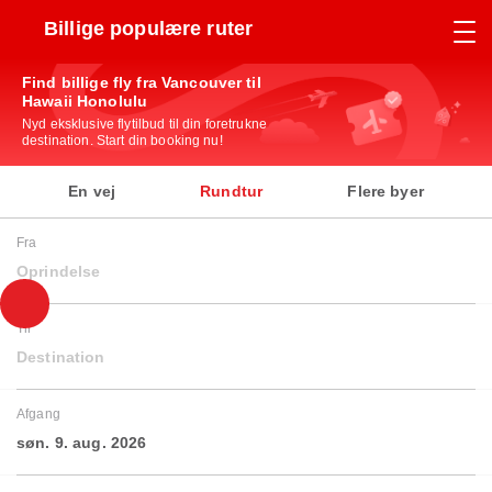
Billige populære ruter
Find billige fly fra Vancouver til
Hawaii Honolulu
Nyd eksklusive flytilbud til din foretrukne
destination. Start din booking nu!
En vej
Rundtur
Flere byer
Fra
Oprindelse
Til
Destination
Afgang
søn. 9. aug. 2026