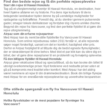
Find den bedste rejse og få din perfekte rejseoplevelse
Start din rejse til Hawaii Honolulu
Tag på et uforglemmeligt eventyr til Hawaii Honolulu, en destination, hvor
hvert hjørne afslører en ny historie. Fra dens rige kulturarv til dens
betagende landskaber byder denne by på uendelige muligheder for
opdagelse og forbløffelse. Forestil dig, at du slentrer gennem pulserende
gader, smager lokale delikatesser og fordyber dig i byens unikke charme.
Begynd din rejse fra Vancouver, og find den perfekte flybillet til at gøre din
rejse uforglemmelig.
Airpaz som din erfarne rejsepartner
Med Airpaz kan du nemt bestille flybilletter fra Vancouver til Hawaii
Honolulu. Som online rejsebureau siden 2011 forstår vi, at alle rejsende
søger noget forskelligt, uanset om det er komfort, hastighed eller pris.
Derfor er Airpaz forpligtet til at tilbyde dig de bedst egnede flymuligheder,
der er skræddersyet til dine behov. Med blot et par klik kan du sikre dig en
billet, der vil gøre dine rejseplaner til en problemfri og fornøjelig oplevelse.
Få den billigste flybillet til Hawaii Honolulu
Airpaz giver eksklusive tilbud og specialtilbud, så du kan booke din billet til
utroligt overkommelige priser. Nyd fordelene ved nedsatte priser uden at
gå på kompromis med kvalitet eller komfort. Med Airpaz har det aldrig
været nemmere at rejse til din drømmedestination. Book din billige flyrejse
med Airpaz for en enestående rejseoplevelse og uovertrufne besparelser.
Ofte stillede spørgsmål om fly fra Vancouver til Hawaii
Honolulu
Hvilke flyselskaber er de mest populære for flyvninger fra
Vancouver?