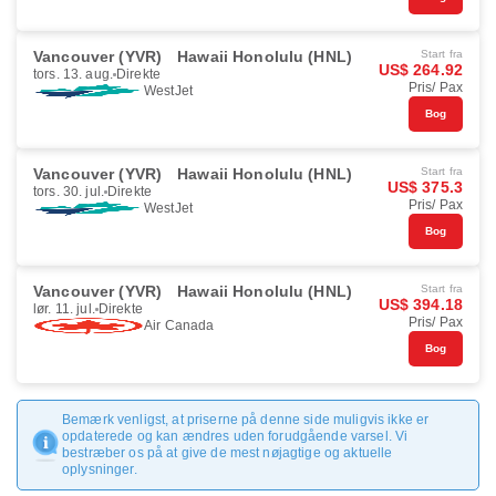
Vancouver (YVR)
Hawaii Honolulu (HNL)
Start fra
US$ 264.92
tors. 13. aug.
Direkte
Pris/ Pax
WestJet
Bog
Vancouver (YVR)
Hawaii Honolulu (HNL)
Start fra
US$ 375.3
tors. 30. jul.
Direkte
Pris/ Pax
WestJet
Bog
Vancouver (YVR)
Hawaii Honolulu (HNL)
Start fra
US$ 394.18
lør. 11. jul.
Direkte
Pris/ Pax
Air Canada
Bog
Bemærk venligst, at priserne på denne side muligvis ikke er
opdaterede og kan ændres uden forudgående varsel. Vi
bestræber os på at give de mest nøjagtige og aktuelle
oplysninger.