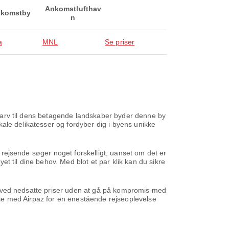
Ankomstlufthav
komstby
n
a
MNL
Se priser
turarv til dens betagende landskaber byder denne by
ale delikatesser og fordyber dig i byens unikke
e rejsende søger noget forskelligt, uanset om det er
yet til dine behov. Med blot et par klik kan du sikre
ene ved nedsatte priser uden at gå på kompromis med
ejse med Airpaz for en enestående rejseoplevelse