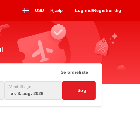
USD
Hjælp
Log ind/Registrer dig
u!
Se ordreliste
Vend tilbage
Søg
lør. 8. aug. 2026