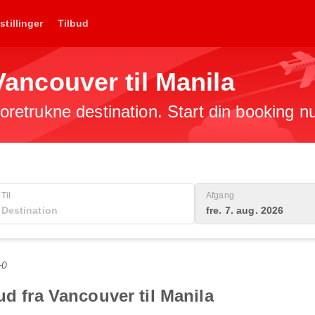
stillinger
Tilbud
 Vancouver til Manila
 foretrukne destination. Start din booking n
Til
Afgang
fre. 7. aug. 2026
+0
ud fra Vancouver til Manila