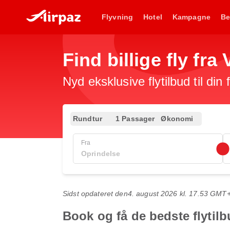
Flyvning
Hotel
Kampagne
Be
Find billige fly fra
Nyd eksklusive flytilbud til din
Rundtur
1 Passager
Økonomi
Fra
Sidst opdateret den
4. august 2026 kl. 17.53 GMT
Book og få de bedste flytilb