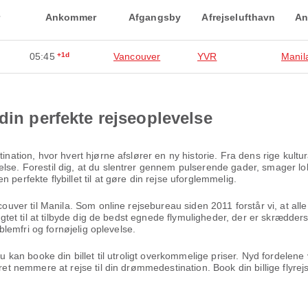
Ankommer
Afgangsby
Afrejselufthavn
An
05:45
+1d
Vancouver
YVR
Manil
din perfekte rejseoplevelse
tination, hvor hvert hjørne afslører en ny historie. Fra dens rige kul
lse. Forestil dig, at du slentrer gennem pulserende gader, smager lok
perfekte flybillet til at gøre din rejse uforglemmelig.
ncouver til Manila. Som online rejsebureau siden 2011 forstår vi, at all
ligtet til at tilbyde dig de bedst egnede flymuligheder, der er skrædders
oblemfri og fornøjelig oplevelse.
 du kan booke din billet til utroligt overkommelige priser. Nyd fordel
æret nemmere at rejse til din drømmedestination. Book din billige flyr