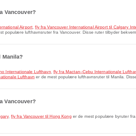
fra Vancouver?
ternational Airport
,
fly fra Vancouver International Airport til Calgary Int
t populære lufthavnsruter fra Vancouver. Disse ruter tilbyder bekvemme
l Manila?
ino Internationale Lufthavn
,
fly fra Mactan–Cebu Internationale Lufthav
rnationale Lufthavn
er de mest populære lufthavnsruter til Manila. Disse
fra Vancouver?
lgary
,
fly fra Vancouver til Hong Kong
er de mest populære byruter fra