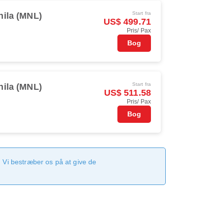
Start fra
ila (MNL)
US$ 499.71
Pris/ Pax
Bog
Start fra
ila (MNL)
US$ 511.58
Pris/ Pax
Bog
 Vi bestræber os på at give de