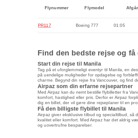
Flynummer
Flymodel
Afgår
PR117
Boeing 777
01:05
Find den bedste rejse og få 
Start din rejse til Manila
Tag på et uforglemmeligt eventyr til Manila, en des
på uendelige muligheder for opdagelse og forbløffe
charme. Begynd din rejse fra Vancouver, og find den 
Airpaz som din erfarne rejsepartner
Med Airpaz kan du nemt bestille flybilletter fra Va
komfort, hastighed eller pris. Derfor er Airpaz forp
dig en billet, der vil gøre dine rejseplaner til en pr
Få den billigste flybillet til Manila
Airpaz giver eksklusive tilbud og specialtilbud, så
kvalitet eller komfort. Med Airpaz har det aldrig v
og uovertrufne besparelser.