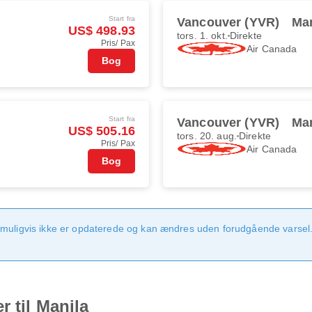
Start fra
Vancouver (YVR)
Man
US$ 498.93
tors. 1. okt.
Direkte
Pris/ Pax
Air Canada
Bog
Start fra
Vancouver (YVR)
Man
US$ 505.16
tors. 20. aug.
Direkte
Pris/ Pax
Air Canada
Bog
 muligvis ikke er opdaterede og kan ændres uden forudgående varsel.
 til Manila