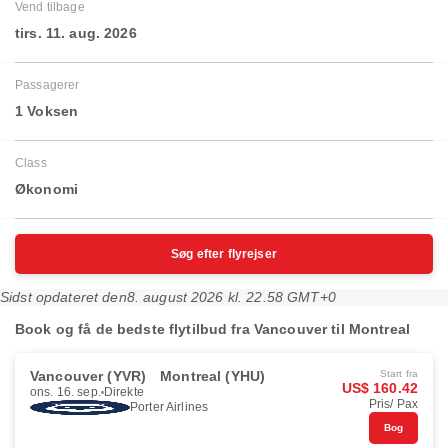
Vend tilbage
tirs. 11. aug. 2026
Passagerer
1 Voksen
Class
Økonomi
Søg efter flyrejser
Sidst opdateret den
8. august 2026 kl. 22.58 GMT+0
Book og få de bedste flytilbud fra Vancouver til Montreal
Vancouver (YVR)
Montreal (YHU)
Start fra
US$ 160.42
ons. 16. sep.
Direkte
Pris/ Pax
Porter Airlines
Bog