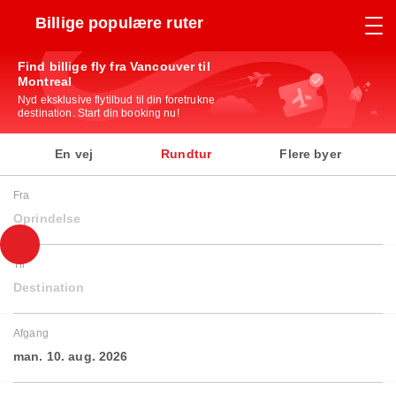
Billige populære ruter
Find billige fly fra Vancouver til
Montreal
Nyd eksklusive flytilbud til din foretrukne
destination. Start din booking nu!
En vej
Rundtur
Flere byer
Fra
Oprindelse
Til
Destination
Afgang
man. 10. aug. 2026