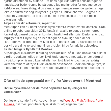
hjørne afslører en ny historie. Fra dens rige kulturarv til dens betagende
landskaber byder denne by på uendelige muligheder for opdagelse og
forbløffelse. Forestil dig, at du slentrer gennem pulserende gader, smager
lokale delikatesser og fordyber dig i byens unikke charme. Begynd din
rejse fra Vancouver, og find den perfekte flybillet til at gøre din rejse
uforglemmelig.
Airpaz som din erfarne rejsepartner
Med Airpaz kan du nemt bestille flybilletter fra Vancouver til Montreal. Som
online rejsebureau siden 2011 forstår vi, at alle rejsende søger noget
forskelligt, uanset om det er komfort, hastighed eller pris. Derfor er Airpaz
forpligtet til at tilbyde dig de bedst egnede flymuligheder, der er
skræddersyet til dine behov. Med blot et par klik kan du sikre dig en billet,
der vil gøre dine rejseplaner til en problemfri og fornøjelig oplevelse.
Få den billigste flybillet til Montreal
Airpaz giver eksklusive tilbud og specialtilbud, så du kan booke din billet til
utroligt overkommelige priser. Nyd fordelene ved nedsatte priser uden at
gå på kompromis med kvalitet eller komfort. Med Airpaz har det aldrig
været nemmere at rejse til din drømmedestination. Book din billige flyrejse
med Airpaz for en enestående rejseoplevelse og uovertrufne besparelser.
Ofte stillede spørgsmål om fly fra Vancouver til Montreal
Hvilke flyselskaber er de mest populære for flyvninger fra
Vancouver?
De fleste rejsende fra Vancouver flyver med
WestJet
,
Flair Airlines
,
Porter
Airlines
, det mest populære flyselskab for afgange fra byen.