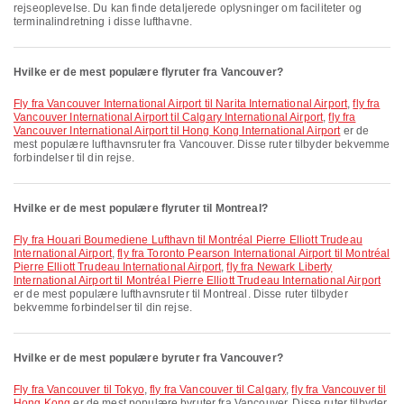
rejseoplevelse. Du kan finde detaljerede oplysninger om faciliteter og
terminalindretning i disse lufthavne.
Hvilke er de mest populære flyruter fra Vancouver?
fly fra Vancouver International Airport til Narita International Airport
,
fly fra
Vancouver International Airport til Calgary International Airport
,
fly fra
Vancouver International Airport til Hong Kong International Airport
er de
mest populære lufthavnsruter fra Vancouver. Disse ruter tilbyder bekvemme
forbindelser til din rejse.
Hvilke er de mest populære flyruter til Montreal?
fly fra Houari Boumediene Lufthavn til Montréal Pierre Elliott Trudeau
International Airport
,
fly fra Toronto Pearson International Airport til Montréal
Pierre Elliott Trudeau International Airport
,
fly fra Newark Liberty
International Airport til Montréal Pierre Elliott Trudeau International Airport
er de mest populære lufthavnsruter til Montreal. Disse ruter tilbyder
bekvemme forbindelser til din rejse.
Hvilke er de mest populære byruter fra Vancouver?
fly fra Vancouver til Tokyo
,
fly fra Vancouver til Calgary
,
fly fra Vancouver til
Hong Kong
er de mest populære byruter fra Vancouver. Disse ruter tilbyder