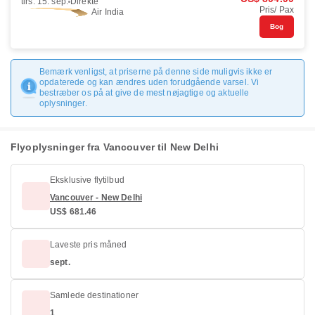
tirs. 15. sep.
Direkte
Pris/ Pax
Air India
Bog
Bemærk venligst, at priserne på denne side muligvis ikke er
opdaterede og kan ændres uden forudgående varsel. Vi
bestræber os på at give de mest nøjagtige og aktuelle
oplysninger.
Flyoplysninger fra Vancouver til New Delhi
Eksklusive flytilbud
Vancouver - New Delhi
US$ 681.46
Laveste pris måned
sept.
Samlede destinationer
1