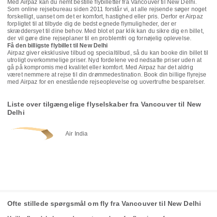
Med Airpaz kan du nemt bestille flybilletter fra Vancouver til New Delhi.
Som online rejsebureau siden 2011 forstår vi, at alle rejsende søger noget
forskelligt, uanset om det er komfort, hastighed eller pris. Derfor er Airpaz
forpligtet til at tilbyde dig de bedst egnede flymuligheder, der er
skræddersyet til dine behov. Med blot et par klik kan du sikre dig en billet,
der vil gøre dine rejseplaner til en problemfri og fornøjelig oplevelse.
Få den billigste flybillet til New Delhi
Airpaz giver eksklusive tilbud og specialtilbud, så du kan booke din billet til
utroligt overkommelige priser. Nyd fordelene ved nedsatte priser uden at
gå på kompromis med kvalitet eller komfort. Med Airpaz har det aldrig
været nemmere at rejse til din drømmedestination. Book din billige flyrejse
med Airpaz for en enestående rejseoplevelse og uovertrufne besparelser.
Liste over tilgængelige flyselskaber fra Vancouver til New
Delhi
Air India
Ofte stillede spørgsmål om fly fra Vancouver til New Delhi