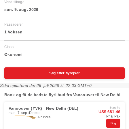
Vend tilbage
søn. 9. aug. 2026
Passagerer
1 Voksen
Class
Økonomi
Søg efter flyrejser
Sidst opdateret den
26. juli 2026 kl. 22.03 GMT+0
Book og få de bedste flytilbud fra Vancouver til New Delhi
Vancouver (YVR)
New Delhi (DEL)
Start fra
US$ 681.46
man. 7. sep.
Direkte
Pris/ Pax
Air India
Bog