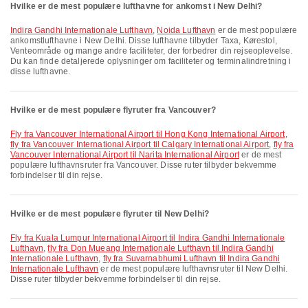
Hvilke er de mest populære lufthavne for ankomst i New Delhi?
Indira Gandhi Internationale Lufthavn
,
Noida Lufthavn
er de mest populære
ankomstlufthavne i New Delhi. Disse lufthavne tilbyder Taxa, Kørestol,
Venteområde og mange andre faciliteter, der forbedrer din rejseoplevelse.
Du kan finde detaljerede oplysninger om faciliteter og terminalindretning i
disse lufthavne.
Hvilke er de mest populære flyruter fra Vancouver?
fly fra Vancouver International Airport til Hong Kong International Airport
,
fly fra Vancouver International Airport til Calgary International Airport
,
fly fra
Vancouver International Airport til Narita International Airport
er de mest
populære lufthavnsruter fra Vancouver. Disse ruter tilbyder bekvemme
forbindelser til din rejse.
Hvilke er de mest populære flyruter til New Delhi?
fly fra Kuala Lumpur International Airport til Indira Gandhi Internationale
Lufthavn
,
fly fra Don Mueang Internationale Lufthavn til Indira Gandhi
Internationale Lufthavn
,
fly fra Suvarnabhumi Lufthavn til Indira Gandhi
Internationale Lufthavn
er de mest populære lufthavnsruter til New Delhi.
Disse ruter tilbyder bekvemme forbindelser til din rejse.