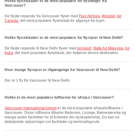
Hvilke flyselskaber er de mest populære for flyvninger fra
Vancouver?
De fleste rejsende fra Vancouver flyver med
Flair Airlines
,
WestJet
,
Air
Canada
, det mest populære flyselskab for afgange fra byen.
Hvilke flyselskaber er de mest populære for flyrejser til New Delhi?
De fleste rejsende til New Delhi flyver med
AirAsiaX
,
Batik Air Malaysia
,
Air
India
, det mest populære flyselskab, der betjener denne destination.
Hvor mange flyrejser er tilgængelige fra Vancouver til New Delhi?
Der er 1 fly fra Vancouver til New Delhi.
Hvilke er de mest populære lufthavne for afrejse i Vancouver?
Vancouver International Airport
er de mest populære afrejselufthavne i
Vancouver. Disse lufthavne tilbyder Bederum, Lounge, Børneværelse og
mange andre faciliteter for at forbedre din rejseoplevelse. Du kan se
detaljerede oplysninger om faciliteter og terminallayouts.