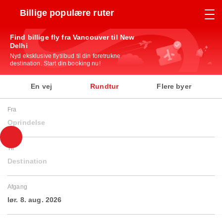
Billige populære ruter
Find billige fly fra Vancouver til New
Delhi
Nyd eksklusive flytilbud til din foretrukne
destination. Start din booking nu!
En vej
Rundtur
Flere byer
Fra
Oprindelse
Til
Destination
Afgang
lør. 8. aug. 2026