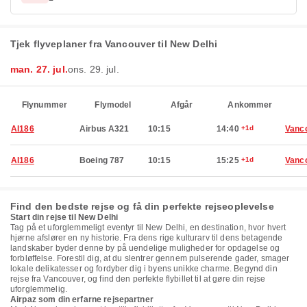
Tjek flyveplaner fra Vancouver til New Delhi
man. 27. jul.
ons. 29. jul.
Flynummer
Flymodel
Afgår
Ankommer
AI186
Airbus A321
10:15
14:40
+1d
Vanc
AI186
Boeing 787
10:15
15:25
+1d
Vanc
Find den bedste rejse og få din perfekte rejseoplevelse
Start din rejse til New Delhi
Tag på et uforglemmeligt eventyr til New Delhi, en destination, hvor hvert
hjørne afslører en ny historie. Fra dens rige kulturarv til dens betagende
landskaber byder denne by på uendelige muligheder for opdagelse og
forbløffelse. Forestil dig, at du slentrer gennem pulserende gader, smager
lokale delikatesser og fordyber dig i byens unikke charme. Begynd din
rejse fra Vancouver, og find den perfekte flybillet til at gøre din rejse
uforglemmelig.
Airpaz som din erfarne rejsepartner