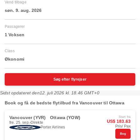
Vend tilbage
søn. 9. aug. 2026
Passagerer
1 Voksen
Class
Økonomi
Søg efter flyrejser
Sidst opdateret den
12. juli 2026 kl. 18.46 GMT+0
Book og få de bedste flytilbud fra Vancouver til Ottawa
Vancouver (YVR)
Ottawa (YOW)
Start fra
US$ 183.63
fre. 25. sep.
Direkte
Pris/ Pax
Porter Airlines
Bog