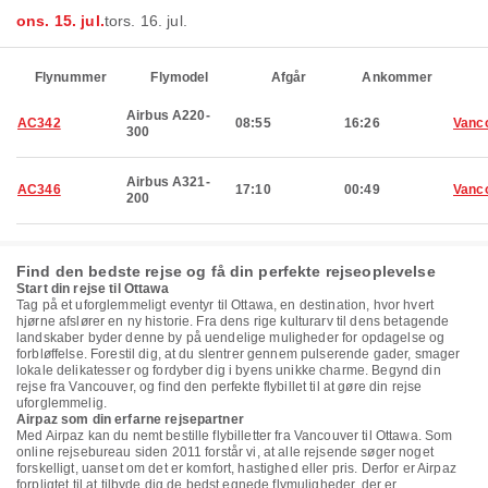
ons. 15. jul.
tors. 16. jul.
Flynummer
Flymodel
Afgår
Ankommer
Airbus A220-
AC342
08:55
16:26
Vanc
300
Airbus A321-
AC346
17:10
00:49
Vanc
200
Find den bedste rejse og få din perfekte rejseoplevelse
Start din rejse til Ottawa
Tag på et uforglemmeligt eventyr til Ottawa, en destination, hvor hvert
hjørne afslører en ny historie. Fra dens rige kulturarv til dens betagende
landskaber byder denne by på uendelige muligheder for opdagelse og
forbløffelse. Forestil dig, at du slentrer gennem pulserende gader, smager
lokale delikatesser og fordyber dig i byens unikke charme. Begynd din
rejse fra Vancouver, og find den perfekte flybillet til at gøre din rejse
uforglemmelig.
Airpaz som din erfarne rejsepartner
Med Airpaz kan du nemt bestille flybilletter fra Vancouver til Ottawa. Som
online rejsebureau siden 2011 forstår vi, at alle rejsende søger noget
forskelligt, uanset om det er komfort, hastighed eller pris. Derfor er Airpaz
forpligtet til at tilbyde dig de bedst egnede flymuligheder, der er