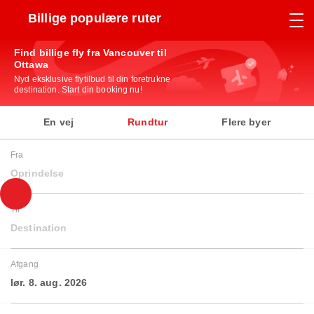
Billige populære ruter
Find billige fly fra Vancouver til
Ottawa
Nyd eksklusive flytilbud til din foretrukne
destination. Start din booking nu!
En vej
Rundtur
Flere byer
Fra
Oprindelse
Til
Destination
Afgang
lør. 8. aug. 2026