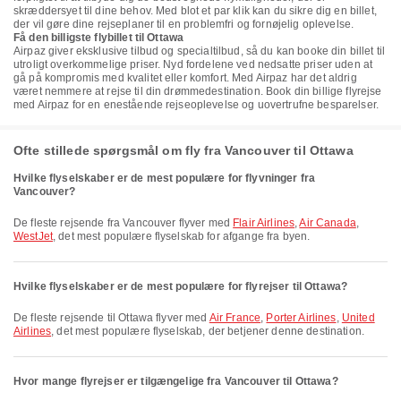
skræddersyet til dine behov. Med blot et par klik kan du sikre dig en billet,
der vil gøre dine rejseplaner til en problemfri og fornøjelig oplevelse.
Få den billigste flybillet til Ottawa
Airpaz giver eksklusive tilbud og specialtilbud, så du kan booke din billet til
utroligt overkommelige priser. Nyd fordelene ved nedsatte priser uden at
gå på kompromis med kvalitet eller komfort. Med Airpaz har det aldrig
været nemmere at rejse til din drømmedestination. Book din billige flyrejse
med Airpaz for en enestående rejseoplevelse og uovertrufne besparelser.
Ofte stillede spørgsmål om fly fra Vancouver til Ottawa
Hvilke flyselskaber er de mest populære for flyvninger fra
Vancouver?
De fleste rejsende fra Vancouver flyver med
Flair Airlines
,
Air Canada
,
WestJet
, det mest populære flyselskab for afgange fra byen.
Hvilke flyselskaber er de mest populære for flyrejser til Ottawa?
De fleste rejsende til Ottawa flyver med
Air France
,
Porter Airlines
,
United
Airlines
, det mest populære flyselskab, der betjener denne destination.
Hvor mange flyrejser er tilgængelige fra Vancouver til Ottawa?