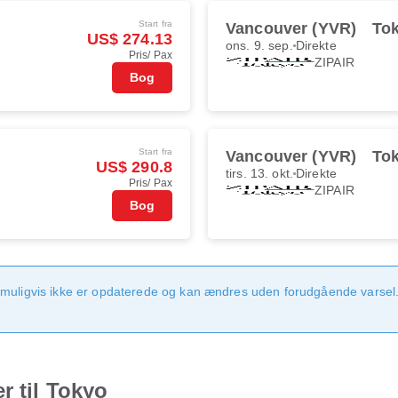
Start fra
Vancouver (YVR)
To
US$ 274.13
ons. 9. sep.
Direkte
Pris/ Pax
ZIPAIR
Bog
Start fra
Vancouver (YVR)
To
US$ 290.8
tirs. 13. okt.
Direkte
Pris/ Pax
ZIPAIR
Bog
 muligvis ikke er opdaterede og kan ændres uden forudgående varsel.
r til Tokyo