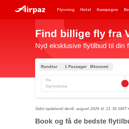
Flyvning
Hotel
Kampagne
Be
Find billige fly fra
Nyd eksklusive flytilbud til din
Rundtur
1 Passager
Økonomi
Fra
Sidst opdateret den
6. august 2026 kl. 21.36 GMT
Book og få de bedste flytilb