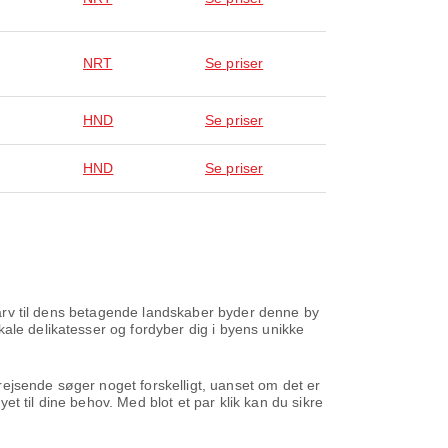
NRT
Se priser
HND
Se priser
HND
Se priser
urarv til dens betagende landskaber byder denne by
ale delikatesser og fordyber dig i byens unikke
 rejsende søger noget forskelligt, uanset om det er
yet til dine behov. Med blot et par klik kan du sikre