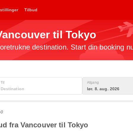
stillinger
Tilbud
 Vancouver til Tokyo
 foretrukne destination. Start din booking n
Til
Afgang
lør. 8. aug. 2026
+0
ud fra Vancouver til Tokyo