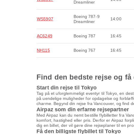
Dreamliner
Boeing 787-9
WS5907
14:00
Dreamliner
AC6249
Boeing 787
16:45
NH115
Boeing 767
16:45
Find den bedste rejse og få 
Start din rejse til Tokyo
Tag på et uforglemmeligt eventyr til Tokyo, en dest
på uendelige muligheder for opdagelse og forbløffe
charme. Begynd din rejse fra Vancouver, og find den 
Airpaz som din erfarne rejsepartner
Med Airpaz kan du nemt bestille flybilletter fra Va
komfort, hastighed eller pris. Derfor er Airpaz forp
dig en billet, der vil gøre dine rejseplaner til en pr
Få den billigste flybillet til Tokyo