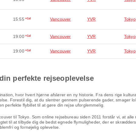
15:55
+1d
Vancouver
YVR
Tokyo
19:00
+1d
Vancouver
YVR
Tokyo
19:00
+1d
Vancouver
YVR
Tokyo
din perfekte rejseoplevelse
ination, hvor hvert hjørne afslører en ny historie. Fra dens rige kult
lse. Forestil dig, at du slentrer gennem pulserende gader, smager lok
perfekte flybillet til at gøre din rejse uforglemmelig.
ncouver til Tokyo. Som online rejsebureau siden 2011 forstår vi, at alle
ligtet til at tilbyde dig de bedst egnede flymuligheder, der er skrædders
oblemfri og fornøjelig oplevelse.