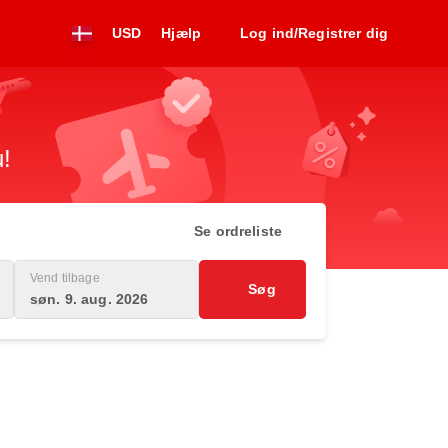
USD
Hjælp
Log ind/Registrer dig
u!
Se ordreliste
Vend tilbage
Søg
søn. 9. aug. 2026