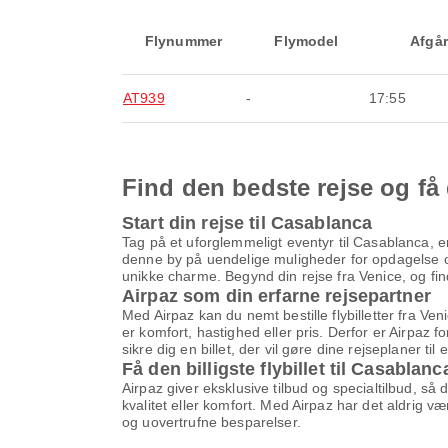
Flynummer
Flymodel
Afgår
AT939
-
17:55
Find den bedste rejse og få 
Start din rejse til Casablanca
Tag på et uforglemmeligt eventyr til Casablanca, en
denne by på uendelige muligheder for opdagelse og
unikke charme. Begynd din rejse fra Venice, og find 
Airpaz som din erfarne rejsepartner
Med Airpaz kan du nemt bestille flybilletter fra Ve
er komfort, hastighed eller pris. Derfor er Airpaz f
sikre dig en billet, der vil gøre dine rejseplaner til
Få den billigste flybillet til Casablanc
Airpaz giver eksklusive tilbud og specialtilbud, så
kvalitet eller komfort. Med Airpaz har det aldrig v
og uovertrufne besparelser.