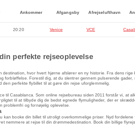
Ankommer
Afgangsby
Afrejselufthavn
An
20:20
Venice
VCE
Casab
din perfekte rejseoplevelse
 destination, hvor hvert hjørne afslører en ny historie. Fra dens rige
 forbløffelse. Forestil dig, at du slentrer gennem pulserende gader, 
den perfekte flybillet til at gøre din rejse uforglemmelig.
nice til Casablanca. Som online rejsebureau siden 2011 forstår vi, at a
orpligtet til at tilbyde dig de bedst egnede flymuligheder, der er skrædd
 en problemfri og fornøjelig oplevelse.
a
 du kan booke din billet til utroligt overkommelige priser. Nyd fordel
æret nemmere at rejse til din drømmedestination. Book din billige flyr