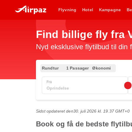
Flyvning
Hotel
Kampagne
Be
Find billige fly fra
Nyd eksklusive flytilbud til din
Rundtur
1 Passager
Økonomi
Fra
Sidst opdateret den
30. juli 2026 kl. 19.37 GMT+0
Book og få de bedste flytilb