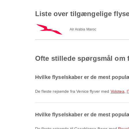
Liste over tilgængelige flys
Air Arabia Maroc
Ofte stillede spørgsmål om f
Hvilke flyselskaber er de mest populæ
De fleste rejsende fra Venice flyver med
Volotea
,
I
Hvilke flyselskaber er de mest populæ
De fleste rejsende til Casablanca flyver med
Royal