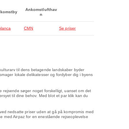
Ankomstlufthav
komstby
n
lanca
CMN
Se priser
 kulturarv til dens betagende landskaber byder
smager lokale delikatesser og fordyber dig i byens
lle rejsende søger noget forskelligt, uanset om det
ersyet til dine behov. Med blot et par klik kan du
ene ved nedsatte priser uden at gå på kompromis med
ejse med Airpaz for en enestående rejseoplevelse