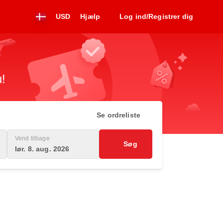
USD
Hjælp
Log ind/Registrer dig
u!
Se ordreliste
Vend tilbage
Søg
lør. 8. aug. 2026