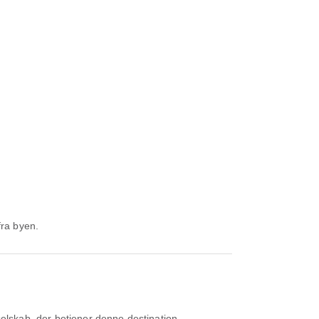
fra byen.
selskab, der betjener denne destination.