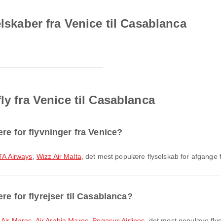
elskaber fra Venice til Casablanca
ly fra Venice til Casablanca
re for flyvninger fra Venice?
TA Airways
,
Wizz Air Malta
, det mest populære flyselskab for afgange 
re for flyrejser til Casablanca?
 Air Maroc
,
Air Arabia Maroc
,
Pegasus Airlines
, det mest populære fly