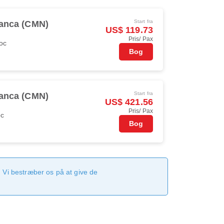
Start fra
anca (CMN)
US$ 119.73
Pris/ Pax
oc
Bog
Start fra
anca (CMN)
US$ 421.56
Pris/ Pax
oc
Bog
 Vi bestræber os på at give de