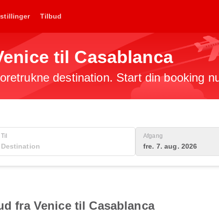
stillinger
Tilbud
 Venice til Casablanca
 foretrukne destination. Start din booking n
Til
Afgang
fre. 7. aug. 2026
ud fra Venice til Casablanca