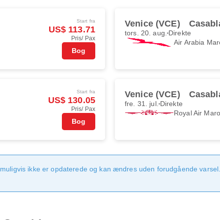
Start fra
Venice (VCE)
Casabl
US$ 113.71
tors. 20. aug.
Direkte
Pris/ Pax
Air Arabia Mar
Bog
Start fra
Venice (VCE)
Casabl
US$ 130.05
fre. 31. jul.
Direkte
Pris/ Pax
Royal Air Mar
Bog
 muligvis ikke er opdaterede og kan ændres uden forudgående varsel.