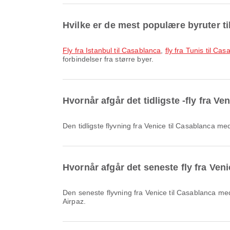
Hvilke er de mest populære byruter t
fly fra Istanbul til Casablanca
,
fly fra Tunis til Ca
forbindelser fra større byer.
Hvornår afgår det tidligste -fly fra Ve
Den tidligste flyvning fra Venice til Casablanca 
Hvornår afgår det seneste fly fra Ven
Den seneste flyvning fra Venice til Casablanca med Air Arabia Maroc afgår kl. 19.45. Du kan se denne tidsplan og sammenligne andre tilgængelige flymuligheder på
Airpaz.