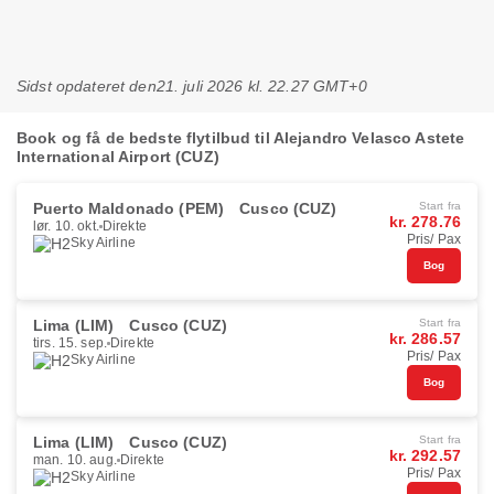
Sidst opdateret den
21. juli 2026 kl. 22.27 GMT+0
Book og få de bedste flytilbud til Alejandro Velasco Astete
International Airport (CUZ)
Puerto Maldonado (PEM)
Cusco (CUZ)
Start fra
kr. 278.76
lør. 10. okt.
Direkte
Pris/ Pax
Sky Airline
Bog
Lima (LIM)
Cusco (CUZ)
Start fra
kr. 286.57
tirs. 15. sep.
Direkte
Pris/ Pax
Sky Airline
Bog
Lima (LIM)
Cusco (CUZ)
Start fra
kr. 292.57
man. 10. aug.
Direkte
Pris/ Pax
Sky Airline