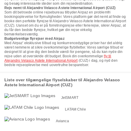
og besøg interessante steder som din rejsedestination.
Rejs nemt til Alejandro Velasco Astete International Airport (CUZ)
Som dit betroede online rejsebureau tilbyder Airpaz en problemfri
bookingoplevelse for flymuligheder. Vores platform gør det nemt at finde og
booke den perfekte flyrejse til Alejandro Velasco Astete International Airport
(CUZ). Uanset om du er på forretningsrejse eller ferierejse, sikrer Airpaz, at
du får den bedste flyrejse, hvilket gør din rejse virkelig
bemærkelsesværdig.
Budgetvenlige flyrejser med Airpaz
Med Airpaz' eksklusive tilbud og konkurrencedygtige priser har det aldrig
været nemmere at sikre overkommelige flybilletter. Vores særlige tilbud er
designet til at give dig den bedste værdi for pengene, så du kan nyde din
rejse uden at overskride dit budget. Book din overkommelige
fly til
Alejandro Velasco Astete International Airport
(CUZ) i dag, og nyd den
bedste rejseoplevelse med uovertrufne besparelser.
Liste over tilgængelige flyselskaber til Alejandro Velasco
Astete International Airport (CUZ)
JetSMART
LATAM Chile
Avianca