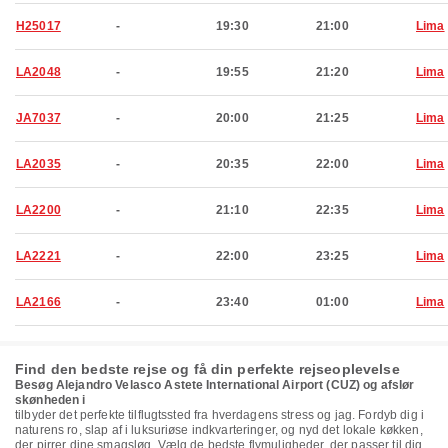
H25017
-
19:30
21:00
Lima
LA2048
-
19:55
21:20
Lima
JA7037
-
20:00
21:25
Lima
LA2035
-
20:35
22:00
Lima
LA2200
-
21:10
22:35
Lima
LA2221
-
22:00
23:25
Lima
LA2166
-
23:40
01:00
Lima
Find den bedste rejse og få din perfekte rejseoplevelse
Besøg Alejandro Velasco Astete International Airport (CUZ) og afslør
skønheden i
tilbyder det perfekte tilflugtssted fra hverdagens stress og jag. Fordyb dig i
naturens ro, slap af i luksuriøse indkvarteringer, og nyd det lokale køkken,
der pirrer dine smagsløg. Vælg de bedste flymuligheder, der passer til dig,