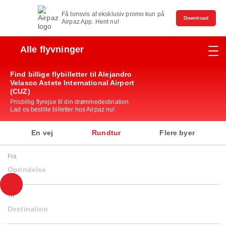
Få tonsvis af eksklusiv promo kun på
Download
Airpaz App. Hent nu!
Alle flyvninger
Find billige flybilletter til Alejandro
Velasco Astete International Airport
(CUZ)
Prisbillig flyrejse til din drømmedestination.
Lad os bestille billetter hos Airpaz nu!
En vej
Rundtur
Flere byer
Fra
Oprindelse
Til
Destination