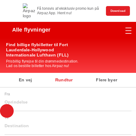
Få tonsvis af eksklusiv promo kun på
Download
Airpaz App. Hent nu!
Alle flyvninger
Find billige flybilletter til Fort
Lauderdale-Hollywood
Internationale Lufthavn (FLL)
Prisbillig flyrejse til din drømmedestination.
Lad os bestille billetter hos Airpaz nu!
En vej
Rundtur
Flere byer
Fra
Oprindelse
Til
Destination