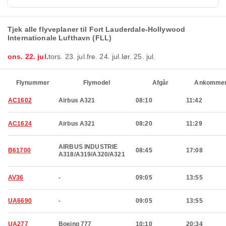
Tjek alle flyveplaner til Fort Lauderdale-Hollywood
Internationale Lufthavn (FLL)
ons. 22. jul.
tors. 23. jul.
fre. 24. jul.
lør. 25. jul.
Flynummer
Flymodel
Afgår
Ankomme
AC1602
Airbus A321
08:10
11:42
AC1624
Airbus A321
08:20
11:29
AIRBUS INDUSTRIE
B61700
08:45
17:08
A318/A319/A320/A321
AV36
-
09:05
13:55
UA6690
-
09:05
13:55
UA277
Boeing 777
10:10
20:34