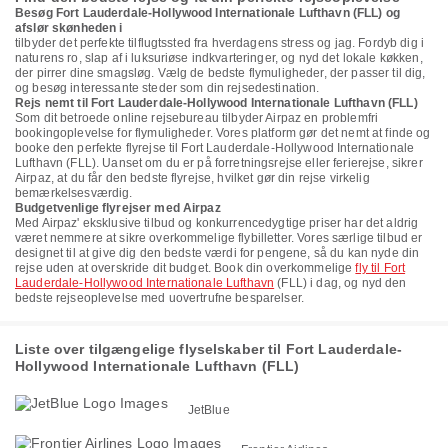
Besøg Fort Lauderdale-Hollywood Internationale Lufthavn (FLL) og
afslør skønheden i
tilbyder det perfekte tilflugtssted fra hverdagens stress og jag. Fordyb dig i
naturens ro, slap af i luksuriøse indkvarteringer, og nyd det lokale køkken,
der pirrer dine smagsløg. Vælg de bedste flymuligheder, der passer til dig,
og besøg interessante steder som din rejsedestination.
Rejs nemt til Fort Lauderdale-Hollywood Internationale Lufthavn (FLL)
Som dit betroede online rejsebureau tilbyder Airpaz en problemfri
bookingoplevelse for flymuligheder. Vores platform gør det nemt at finde og
booke den perfekte flyrejse til Fort Lauderdale-Hollywood Internationale
Lufthavn (FLL). Uanset om du er på forretningsrejse eller ferierejse, sikrer
Airpaz, at du får den bedste flyrejse, hvilket gør din rejse virkelig
bemærkelsesværdig.
Budgetvenlige flyrejser med Airpaz
Med Airpaz' eksklusive tilbud og konkurrencedygtige priser har det aldrig
været nemmere at sikre overkommelige flybilletter. Vores særlige tilbud er
designet til at give dig den bedste værdi for pengene, så du kan nyde din
rejse uden at overskride dit budget. Book din overkommelige
fly til Fort
Lauderdale-Hollywood Internationale Lufthavn
(FLL) i dag, og nyd den
bedste rejseoplevelse med uovertrufne besparelser.
Liste over tilgængelige flyselskaber til Fort Lauderdale-
Hollywood Internationale Lufthavn (FLL)
JetBlue