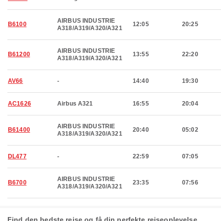
AIRBUS INDUSTRIE
B6100
12:05
20:25
A318/A319/A320/A321
AIRBUS INDUSTRIE
B61200
13:55
22:20
A318/A319/A320/A321
AV66
-
14:40
19:30
AC1626
Airbus A321
16:55
20:04
AIRBUS INDUSTRIE
B61400
20:40
05:02
A318/A319/A320/A321
DL477
-
22:59
07:05
AIRBUS INDUSTRIE
B6700
23:35
07:56
A318/A319/A320/A321
Find den bedste rejse og få din perfekte rejseoplevelse